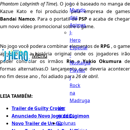
-
Phantom Labyrinth of Time
). O jogo é baseado no manga d
Mundo
Kazue Kato e foi produzido pela empresa de games
dos
Bandai Namco
. Para o portatil de
PSP
e acaba de chegar
Animes
um novo vídeo promocional sobre o game.
J-
Hero
No jogo você podera combinar elementos de
RPG
, o game
Especial
apresentara a história original onde os jogadores irão
Menu
-
poder controlar os irmãos
Rin
e
Yukio Okumura
de
Nostalgia
formas alternativas.O lançamento que deveria acontecer
Playlist
no fim desse ano , foi adiado para
26 de abril
.
J
Rock
na
LEIA TAMBÉM:
Madruga
Ver
Trailer de Guilty Crown
grade...
Anunciado Novo Jogo de Digimon
Colunas
Novo Trailer de Un-Go