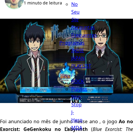
1 minuto de leitura
No
Seu
Site
Perguntas
Frequentes
Programas
INDIE
JAPAN
PLAYLIST
J-
ROCK
Playlist
Non
Stop
J-
Hero
Foi anunciado no mês de junho nesse ano , o jogo
Ao n
MDA
Exorcist: GeGenkoku no Labyrinth
(
Blue Exorcist: Th