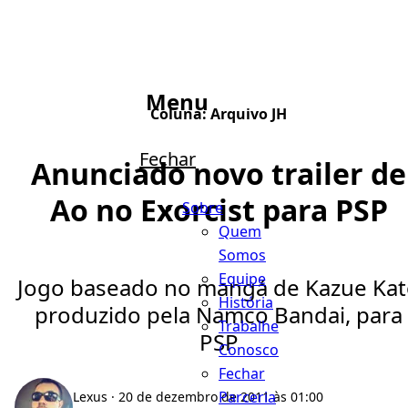
Menu
Coluna:
Arquivo JH
Fechar
Anunciado novo trailer de
Ao no Exorcist para PSP
Sobre
Quem
Somos
Equipe
Jogo baseado no mangá de Kazue Ka
História
produzido pela Namco Bandai, para
Trabalhe
PSP
Conosco
Fechar
Parceria
Lexus
· 20 de dezembro de 2011 às 01:00