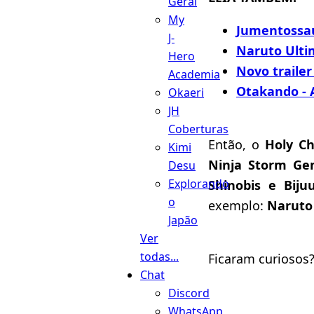
Geral
My
Jumentossau
J-
Naruto Ultim
Hero
Novo traile
Academia
Otakando - 
Okaeri
JH
Coberturas
Então, o
Holy C
Kimi
Ninja Storm Ge
Desu
Explorando
Shinobis e Bij
o
exemplo:
Naruto
Japão
Ver
todas...
Ficaram curiosos
Chat
Discord
WhatsApp