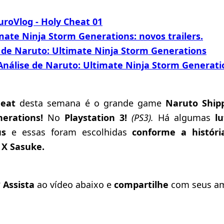
roVlog - Holy Cheat 01
ate Ninja Storm Generations: novos trailers.
r de Naruto: Ultimate Ninja Storm Generations
Análise de Naruto: Ultimate Ninja Storm Generati
heat
desta semana é o grande game
Naruto Ship
nerations!
No
Playstation 3!
(PS3).
Há algumas
l
uus
e essas foram escolhidas
conforme a histór
 X Sasuke.
?
Assista
ao vídeo abaixo e
compartilhe
com seus a