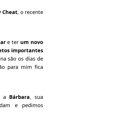
y Cheat
, o recente
sar
e ter
um novo
etos importantes
na são os dias de
ão para mim fica
 a
Bárbara
, sua
ndam e pedimos