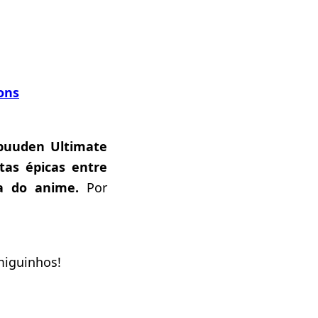
ons
puuden Ultimate
utas épicas entre
ia do anime.
Por
miguinhos!