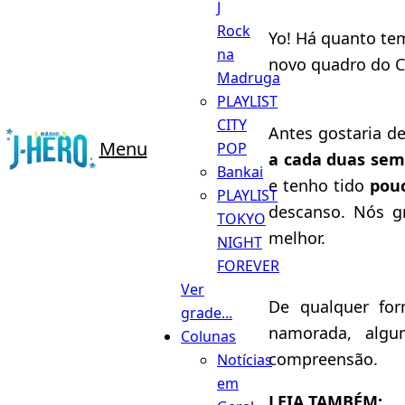
J
Rock
Yo! Há quanto te
na
novo quadro do 
Madruga
PLAYLIST
CITY
Antes gostaria d
Menu
POP
a cada duas se
Bankai
e tenho tido
pou
PLAYLIST
descanso. Nós g
TOKYO
melhor.
NIGHT
FOREVER
Ver
De qualquer fo
grade...
namorada, alg
Colunas
compreensão.
Notícias
em
LEIA TAMBÉM: