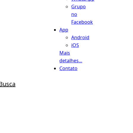
Grupo
no
Facebook
App
Android
iOS
Mais
detalhes...
Contato
Busca