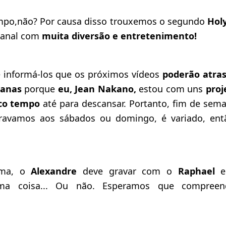
mpo,não? Por causa disso trouxemos o segundo
Hol
Canal com
muita diversão e entretenimento!
e informá-los que os próximos vídeos
poderão atra
manas
porque
eu, Jean Nakano,
estou com uns
proj
co tempo
até para descansar. Portanto, fim de sema
ravamos aos sábados ou domingo, é variado, ent
rma, o
Alexandre
deve gravar com o
Raphael
e
uma coisa... Ou não. Esperamos que compree