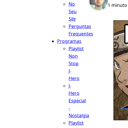
No
1 minuto 
Seu
Site
Perguntas
Frequentes
Programas
Playlist
Non
Stop
J-
Hero
J-
Hero
Especial
-
Nostalgia
Playlist