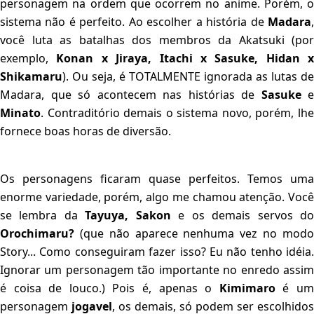
personagem na ordem que ocorrem no anime. Porém, o
sistema não é perfeito. Ao escolher a história de
Madara
,
você luta as batalhas dos membros da Akatsuki (por
exemplo,
Konan x Jiraya, Itachi x Sasuke, Hidan x
Shikamaru
). Ou seja, é TOTALMENTE ignorada as lutas de
Madara, que só acontecem nas histórias de
Sasuke
e
Minato
. Contraditório demais o sistema novo, porém, lhe
fornece boas horas de diversão.
Os personagens ficaram quase perfeitos. Temos uma
enorme variedade, porém, algo me chamou atenção. Você
se lembra da
Tayuya, Sakon
e os demais servos d
Orochimaru?
(que não aparece nenhuma vez no mod
Story... Como conseguiram fazer isso? Eu não tenho idéia.
Ignorar um personagem tão importante no enredo assim
é coisa de louco.)
Pois é, apenas o
Kimimaro
é u
personagem
jogavel
, os demais, só podem ser escolhidos