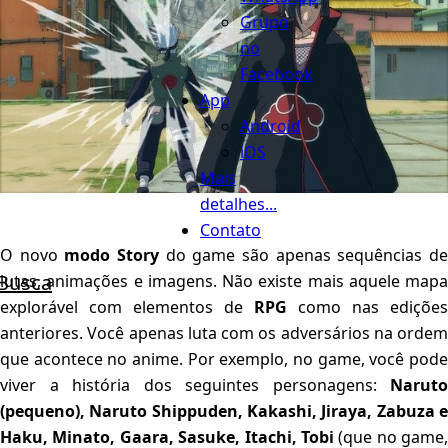
Grupo
no
Facebook
App
Android
iOS
Mais
detalhes...
Contato
O novo
modo Story
do game são apenas sequências d
Busca
lutas, animações e imagens. Não existe mais aquele mapa
explorável com elementos de
RPG
como nas edições
anteriores. Você apenas luta com os adversários na ordem
que acontece no anime. Por exemplo, no game, você pode
viver a história dos seguintes personagens:
Naruto
(pequeno), Naruto Shippuden, Kakashi, Jiraya, Zabuza e
Haku, Minato, Gaara, Sasuke, Itachi, Tobi
(que no game,