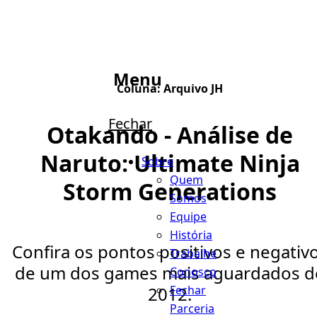
Menu
Coluna:
Arquivo JH
Fechar
Otakando - Análise de
Naruto: Ultimate Ninja
Sobre
Quem
Storm Generations
Somos
Equipe
História
Confira os pontos positivos e negativ
Trabalhe
de um dos games mais aguardados d
Conosco
Fechar
2012.
Parceria