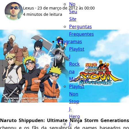
No
Lexus
· 23 de março de 2012 às 00:00
Seu
4 minutos de leitura
Site
Perguntas
Frequentes
Programas
Playlist
J
Rock
na
Madruga
Playlist
Non
Stop
J-
Hero
Naruto Shippuden: Ultimate Ninja Storm Generations
J-
chegou e os fãs da sequência de games baseados no