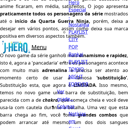
Hero
anime ficaram, em média, satisfeitos. O jogo apresenta
Especial
praticamente todos os personagens da série
mostrado
-
até o
início da Quarta Guerra Ninja,
porém, deixa 
Nostalgia
desejar em vários pontos, assim como deixa sua marca
PLAYLIST
positiva em diversos aspectos também.
CITY
Menu
POP
Bankai
O novo game da série ganhou mais
dinamismo e rapidez
PLAYLIST
isto é, agora a 'pancadaria' entre os personagens acontece
TOKYO
com muito mais
adrenalina
e precisa ser atento ao
NIGHT
momento certo de usar a famosa
‘substituição’
.
FOREVER
Substituição esta, que agora é
LIMITADA
. Isso mesmo
Ver
temos no novo game uma barra de substituição, bem
grade...
parecida com a de
chakra
, que começa cheia e você deve
Colunas
usa-la com cautela durante a batalha. Uma vez que esta
Notícias
barra chega ao fim, você toma
grandes combos
que
em
podem arrancar até mesmo, um dos dois sangues