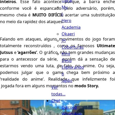
Geral
inteiros
. Esse fato acontece porque, a barra enche
My
conforme você é espancado pelo adversário, porém,
J-
mesmo cheia é
MUITO DIFÍCIL
acertar uma substituiçã
Hero
no meio da rapidez dos ataques.
Academia
Okaeri
Falando em ataques, alguns movimentos do jogo foram
JH
totalmente reconstruídos , como os famosos
Ultimate
Coberturas
Jutsus
e
‘agarrões’
. O gráfico, não tem grandes mudanças
Kimi
para o antecessor da série, porém dá a sensação de
Desu
estarmos vendo uma luta, de fato, no anime. Ou seja,
Explorando
podemos julgar que o game chega bem próximo a
o
‘realidade do anime’. Realidade, que infelizmente foi
Japão
jogada fora em alguns momentos no
modo Story.
Ver
todas...
Chat
Discord
WhatsApp