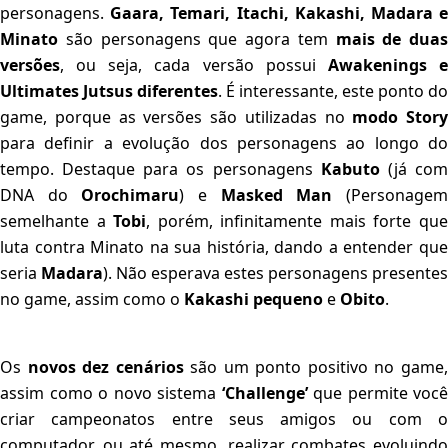
personagens.
Gaara, Temari, Itachi, Kakashi, Madara 
Minato
são personagens que agora tem
mais de duas
versões
, ou seja, cada versão possui
Awakenings 
Ultimates Jutsus diferentes
. É interessante, este ponto do
game, porque as versões são utilizadas no
modo Story
para definir a evolução dos personagens ao longo do
tempo. Destaque para os personagens
Kabuto
(já co
DNA do
Orochimaru
) e
Masked Man
(Personage
semelhante a
Tobi
, porém, infinitamente mais forte qu
luta contra Minato na sua história, dando a entender que
seria
Madara
). Não esperava estes personagens presentes
no game, assim como o
Kakashi pequeno
e
Obito
.
Os
novos dez cenários
são um ponto positivo no game
assim como o novo sistema
‘Challenge’
que permite você
criar campeonatos entre seus amigos ou com o
computador, ou até mesmo, realizar combates evoluindo