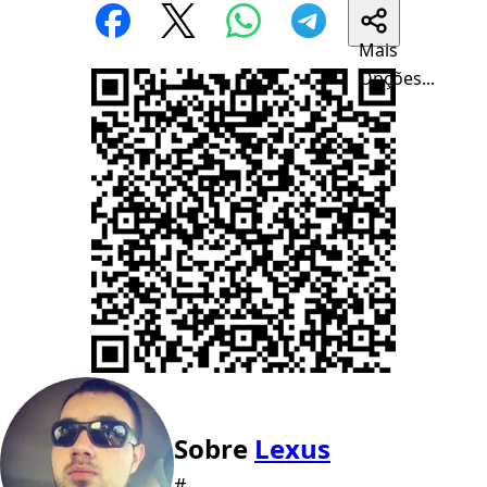
Mais
Opções...
Sobre
Lexus
#