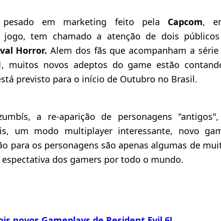
o pesado em marketing feito pela
Capcom
, e
o jogo, tem chamado a atenção de dois públicos 
val Horror.
Alem dos fãs que acompanham a série
1
, muitos novos adeptos do game estão contand
tá previsto para o início de Outubro no Brasil.
umbís, a re-aparição de personagens "antigos"
veis, um modo multiplayer interessante, novo g
ão para os personagens são apenas algumas de mui
 espectativa dos gamers por todo o mundo.
is novos Gameplays de Resident Evil 6!