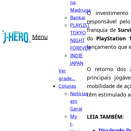
na
Madruga
O investiment
Bankai
responsável pel
PLAYLIST
franquia de
Survi
TOKYO
Menu
do
PlayStation 
NIGHT
lançamento que es
FOREVER
INDIE
JAPAN
O retorno dos z
Ver
principais jogá
grade...
mobilidade de aç
Colunas
Notícias
têm estimulado a
em
Geral
LEIA TAMBÉM:
My
J-
Divulgado Do