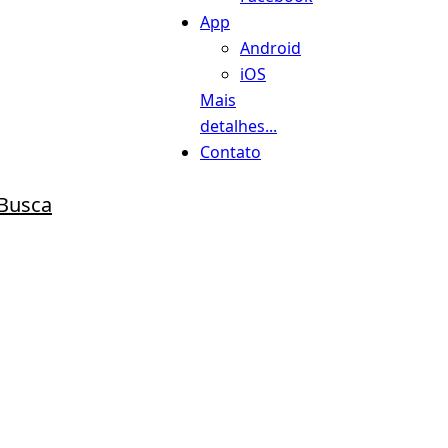
App
Android
iOS
Mais
detalhes...
Contato
Busca