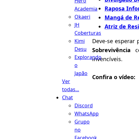
Hero
Raposa Infor
Academia
Okaeri
Mangá de Res
JH
Atriz de Re
Coberturas
Deve-se esperar 
Kimi
Desu
Sobrevivência
co
Explorando
invencíveis.
o
Japão
Confira o vídeo:
Ver
todas...
Chat
Discord
WhatsApp
Grupo
no
Facebook