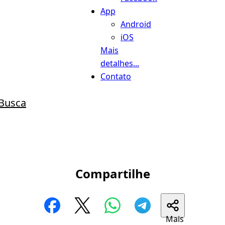
App
Android
iOS
Mais
detalhes...
Contato
Busca
Compartilhe
Mais