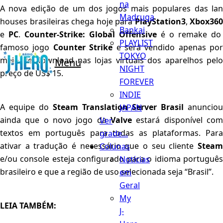
na
A nova edição de um dos jogos mais populares das lan
Madruga
houses brasileiras chega hoje para
PlayStation3
,
Xbox360
Bankai
e
PC
.
Counter-Strike: Global Offensive
é o remake do
PLAYLIST
famoso jogo
Counter Strike
e será vendido apenas por
TOKYO
meio de download nas lojas virtuais dos aparelhos pelo
Menu
NIGHT
preço de US$ 15.
FOREVER
INDIE
A equipe do
Steam Translation Server Brasil
anunciou
JAPAN
ainda que o novo jogo da
Valve
estará disponível com
Ver
textos em português para todas as plataformas. Para
grade...
ativar a tradução é necessário que o seu cliente
Steam
Colunas
e/ou console esteja configurado para o idioma português
Notícias
brasileiro e que a região de uso selecionada seja “Brasil”.
em
Geral
My
LEIA TAMBÉM:
J-