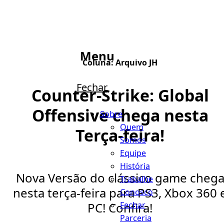
Menu
Coluna:
Arquivo JH
Fechar
Counter-Strike: Global
Offensive chega nesta
Sobre
Quem
Terça-feira!
Somos
Equipe
História
Nova Versão do clássico game cheg
Trabalhe
nesta terça-feira para PS3, Xbox 360 
Conosco
Fechar
PC! Confira!
Parceria