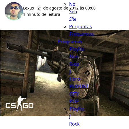
No
Lexus
· 21 de agosto de 2012 às 00:00
Seu
1 minuto de leitura
Site
Perguntas
Frequentes
Programas
Playlist
Non
Stop
J-
Hero
PLAYLIST
CITY
POP
Playlist
J
Rock