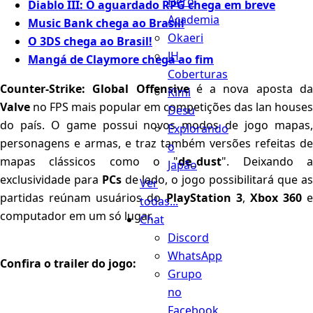
Hero
Diablo III: O aguardado RPG chega em breve
Academia
Music Bank chega ao Brasil!
Okaeri
O 3DS chega ao Brasil!
JH
Mangá de Claymore chega ao fim
Coberturas
Counter-Strike: Global Offensive
é a nova aposta d
Kimi
Valve
no FPS mais popular em competições das lan houses
Desu
do país. O game possui novos modos de jogo mapas,
Explorando
personagens e armas, e traz também versões refeitas de
o
mapas clássicos como o "
de_dust
". Deixando 
Japão
exclusividade para
PCs
de lado, o jogo possibilitará que as
Ver
partidas reúnam usuários do
PlayStation 3
,
Xbox 360
e
todas...
computador em um só lugar.
Chat
Discord
WhatsApp
Confira o trailer do jogo:
Grupo
no
Facebook