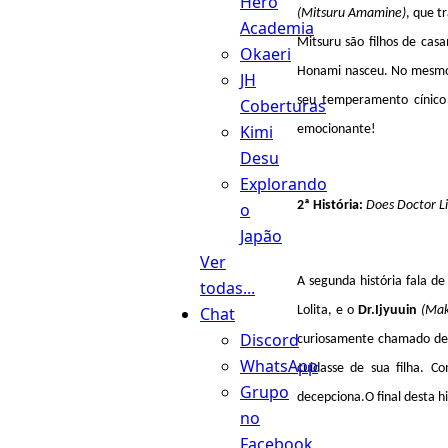
Hero
(Mitsuru Amamine)
, que t
Academia
Mitsuru são filhos de ca
Okaeri
Honami nasceu. No mesmo 
JH
seu temperamento cínico 
Coberturas
Kimi
emocionante!
Desu
Explorando
2ª História:
Does Doctor Li
o
Japão
Ver
A segunda história fala d
todas...
Lolita, e o
Dr.Ijyuuin
(Mak
Chat
Discord
curiosamente chamado d
WhatsApp
cuidasse de sua filha. 
Grupo
decepciona.O final desta h
no
Facebook