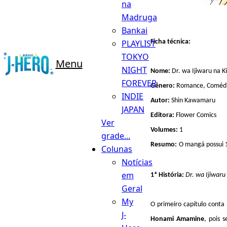
na
Madruga
Bankai
Ficha técnica:
PLAYLIST
TOKYO
Menu
NIGHT
Nome:
Dr. wa Ijiwaru na Ki
FOREVER
Gênero:
Romance, Comédi
INDIE
Autor:
Shin Kawamaru
JAPAN
Editora:
Flower Comics
Ver
Volumes:
1
grade...
Resumo:
O mangá possui 1
Colunas
Notícias
em
1ª História:
Dr. wa Ijiwaru
Geral
My
O primeiro capítulo conta
J-
Honami Amamine
, pois 