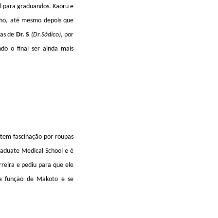
al para graduandos. Kaoru e
nho, até mesmo depois que
ras de
Dr. S
(Dr.Sádico)
, por
do o final ser ainda mais
 tem fascinação por roupas
aduate Medical School e é
reira e pediu para que ele
ra função de Makoto e se