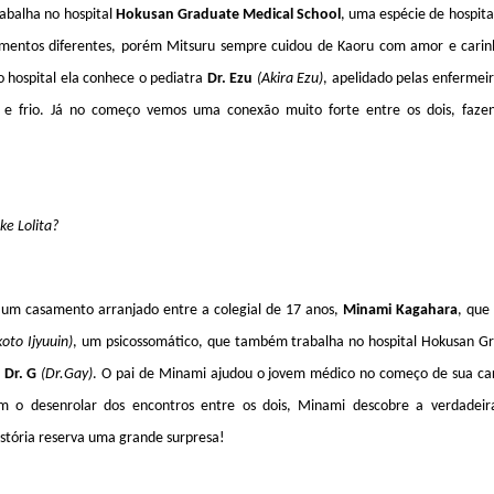
rabalha no hospital
Hokusan Graduate Medical School
, uma espécie de hospit
samentos diferentes, porém Mitsuru sempre cuidou de Kaoru com amor e cari
hospital ela conhece o pediatra
Dr. Ezu
(Akira Ezu)
, apelidado pelas enfermei
e frio. Já no começo vemos uma conexão muito forte entre os dois, fazen
ke Lolita?
e um casamento arranjado entre a colegial de 17 anos,
Minami Kagahara
, que
oto Ijyuuin)
, um psicossomático, que também trabalha no hospital Hokusan Gr
e
Dr. G
(Dr.Gay)
. O pai de Minami ajudou o jovem médico no começo de sua car
Com o desenrolar dos encontros entre os dois, Minami descobre a verdadei
istória reserva uma grande surpresa!