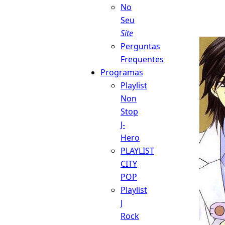
No
Seu
Site
Perguntas
Frequentes
Programas
Playlist
Non
Stop
J-
Hero
PLAYLIST
CITY
POP
Playlist
J
Rock