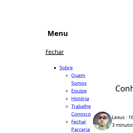
Menu
Fechar
Sobre
Quem
Somos
Conh
Equipe
História
Trabalhe
Conosco
Lexus
· 1
Fechar
3 minutos
Parceria