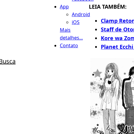
LEIA TAMBÉM:
App
Android
Clamp Reto
iOS
Staff de Oto
Mais
Kore wa Zom
detalhes...
Contato
Planet Ecch
Busca