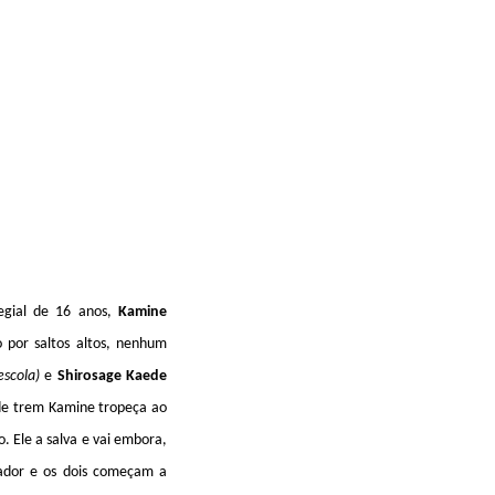
egial de 16 anos,
Kamine
o por saltos altos, nenhum
escola)
e
Shirosage Kaede
de trem Kamine tropeça ao
. Ele a salva e vai embora,
vador e os dois começam a