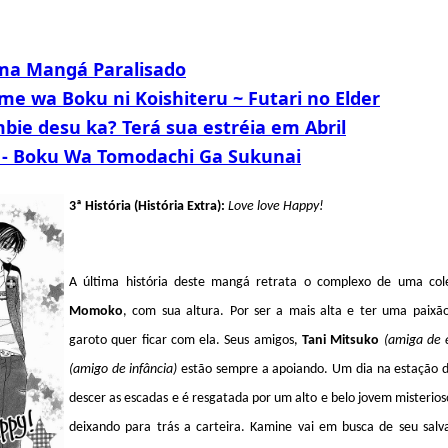
ma Mangá Paralisado
me wa Boku ni Koishiteru ~ Futari no Elder
bie desu ka? Terá sua estréia em Abril
i - Boku Wa Tomodachi Ga Sukunai
3ª História (História Extra):
Love love Happy!
A última história deste mangá retrata o complexo de uma col
Momoko
, com sua altura. Por ser a mais alta e ter uma paixã
garoto quer ficar com ela. Seus amigos,
Tani Mitsuko
(amiga de 
(amigo de infância)
estão sempre a apoiando. Um dia na estação 
descer as escadas e é resgatada por um alto e belo jovem misterioso
deixando para trás a carteira. Kamine vai em busca de seu sal