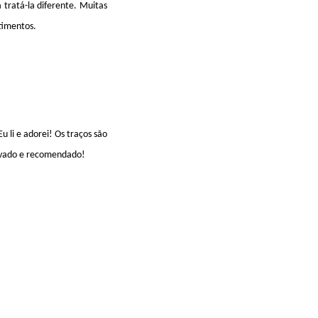
tratá-la diferente. Muitas
timentos.
li e adorei! Os traços são
rovado e recomendado!