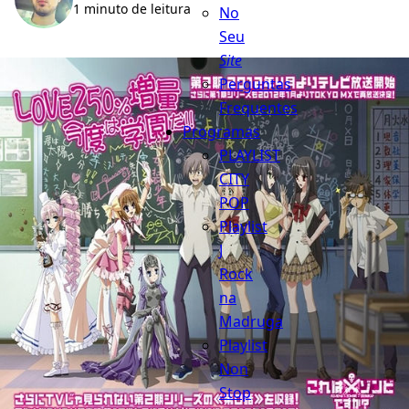
1 minuto de leitura
No
Seu
Site
Perguntas
Frequentes
Programas
PLAYLIST
CITY
POP
Playlist
J
Rock
na
Madruga
Playlist
Non
Stop