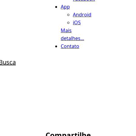
App
Android
iOS
Mais
detalhes...
Contato
Busca
Compartilhe