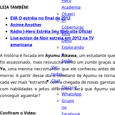
Hero
Academia
LEIA TAMBÉM:
Okaeri
EVA Q estréia no final de 2012
JH
Anime Another
Coberturas
Rádio J-Hero Estréia Seu Web-site Oficial
Kimi
Live action de Noir estreia em 2012 na TV
Desu
americana
Explorando
o
A história é focada em
Ayumu Aikawa
, um estudante qu
Japão
foi assassinado, mais ressuscita como um zumbi graças a
Ver
Yu
, uma menina necromancer que ele conheceu antes de
todas...
morrer. A partir desse dia o cotidiano de Ayumu se torna
Chat
cada vez mais “estranho” com a chegada de novas garotas
Discord
com habilidades e jeitos diferentes. Será que Ayumu vai
WhatsApp
conseguir aguentar?
Grupo
no
Confiram o Video:
Facebook