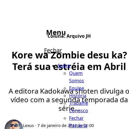
Menu
Coluna:
Arquivo JH
Fechar
Kore wa Zombie desu ka?
Terá sua estréia em Abril
Sobre
Quem
Somos
Equipe
A editora Kadokawa shoten divulga 
História
vídeo com a segunda temporada da
Trabalhe
série...
Conosco
Fechar
Parceria
Lexus
· 7 de janeiro de 2012 às 01:00