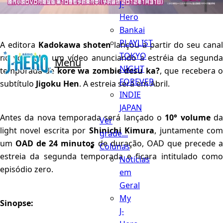
J-
Hero
Bankai
PLAYLIST
A editora
Kadokawa shoten
lançou a partir do seu cana
TOKYO
no you tube um vídeo anunciando a estréia da segunda
Menu
NIGHT
temporada de
kore wa zombie desu ka?
, que recebera 
FOREVER
subtítulo
Jigoku Hen
. A estreia será em Abril.
INDIE
JAPAN
Antes da nova temporada será lançado o
10° volume
d
Ver
light novel escrita por
Shinichi Kimura
, juntamente co
grade...
um
OAD de 24 minutos
de duração, OAD que precede 
Colunas
estreia da segunda temporada e ficara intitulado como
Notícias
episódio zero.
em
Geral
My
Sinopse:
J-