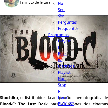
1 minuto de leitura
No
Seu
Site
Perguntas
Frequentes
Programas
Playlist
J
Rock
na
Madruga
Playlist
Non
Stop
J-
Hero
Shochiku
, o distribuidor da adaptação cinematográfica de
PLAYLIST
Blood-C: The Last Dark
para as telonas dos cinemas