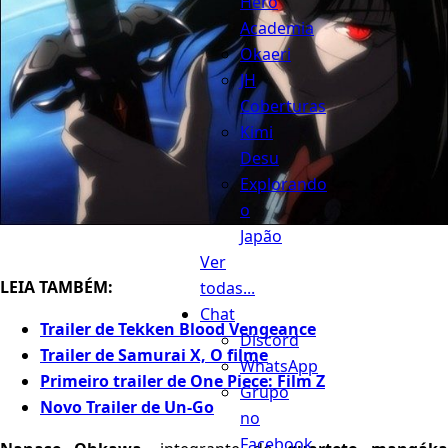
Hero
Academia
Okaeri
JH
Coberturas
Kimi
Desu
Explorando
o
Japão
Ver
LEIA TAMBÉM:
todas...
Chat
Trailer de Tekken Blood Vengeance
Discord
Trailer de Samurai X, O filme
WhatsApp
Primeiro trailer de One Piece: Film Z
Grupo
Novo Trailer de Un-Go
no
Facebook