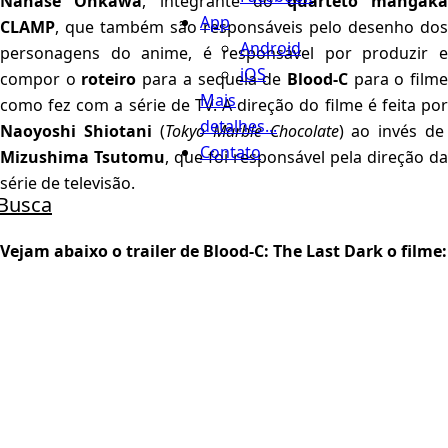
Nanase Ohkawa
, integrante do
quarteto mangák
App
CLAMP
, que também são responsáveis pelo desenho dos
Android
personagens do anime, é responsável por produzir e
iOS
compor o
roteiro
para a sequela de
Blood-C
para o film
Mais
como fez com a série de TV. A direção do filme é feita por
detalhes...
Naoyoshi Shiotani
(
Tokyo Marble Chocolate
) ao invés de
Contato
Mizushima Tsutomu
, que foi responsável pela direção da
série de televisão.
Busca
Vejam abaixo o trailer de Blood-C: The Last Dark o filme: