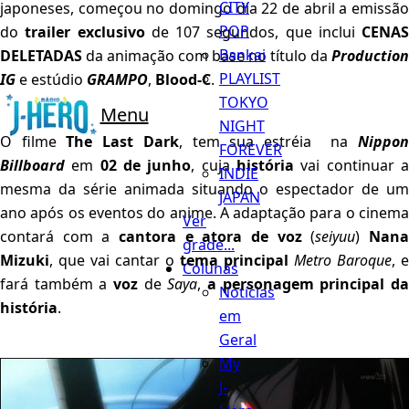
CITY
japoneses, começou no domingo dia 22 de abril a emissão
POP
do
trailer exclusivo
de 107 segundos, que inclui
CENAS
Bankai
DELETADAS
da animação com base no título da
Production
PLAYLIST
IG
e estúdio
GRAMPO
,
Blood-C
.
TOKYO
Menu
NIGHT
O filme
The Last Dark
, tem sua estréia na
Nippo
FOREVER
Billboard
em
02 de junho
, cuja
história
vai continuar 
INDIE
mesma da série animada situando o espectador de um
JAPAN
ano após os eventos do anime. A adaptação para o cinema
Ver
contará com a
cantora e atora de voz
(
seiyuu
)
Nan
grade...
Mizuki
, que vai cantar o
tema principal
Metro Baroque
, e
Colunas
fará também a
voz
de
Saya
,
a personagem principal d
Notícias
história
.
em
Geral
My
J-