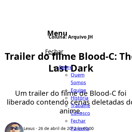
Menu
Coluna:
Arquivo JH
Fechar
Trailer do filme Blood-C: T
Last Dark
Sobre
Quem
Somos
Equipe
Um trailer do filme de Blood-C foi
História
liberado contendo cenas deletadas d
Trabalhe
anime.
Conosco
Fechar
Parceria
Lexus
· 26 de abril de 2012 às 00:00