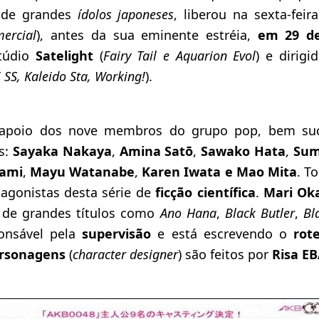
 de grandes
ídolos japoneses
, liberou na sexta-feir
ercial
), antes da sua eminente estréia,
em 29 de
túdio
Satelight
(
Fairy Tail e Aquarion Evol
) e dirig
SS, Kaleido Sta, Working!
).
poio dos nove membros do grupo pop, bem suc
es:
Sayaka Nakaya
,
Amina Satō
,
Sawako Hata
,
Sum
ami
,
Mayu Watanabe
,
Karen Iwata
e Mao Mita
. T
tagonistas desta série de
ficção científica
.
Mari Ok
 de grandes títulos como
Ano Hana
,
Black Butler
,
Bl
ponsável pela
supervisão
e está escrevendo o
rote
ersonagens
(
character designer
) são feitos por
Risa E