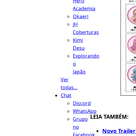
Hero
Academia
Okaeri
JH
Coberturas
Kimi
Desu
Explorando
o
Japão
Ver
todas...
Chat
Discord
WhatsApp
LEIA TAMBÉM:
Grupo
no
Novo Trailer
Facebook