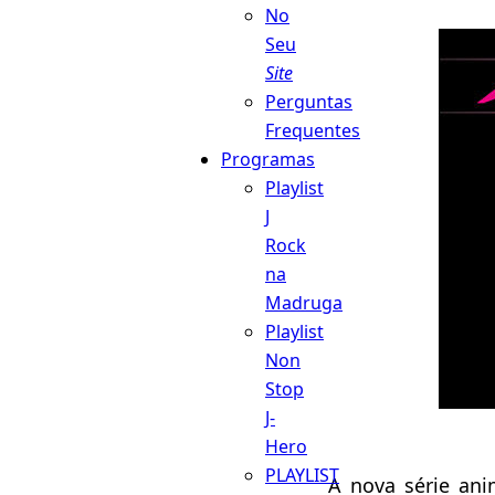
No
Seu
Site
Perguntas
Frequentes
Programas
Playlist
J
Rock
na
Madruga
Playlist
Non
Stop
J-
Hero
PLAYLIST
A nova série ani