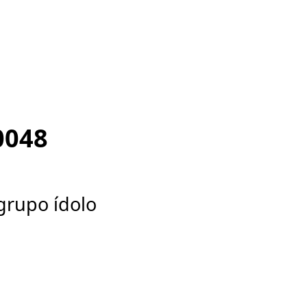
0048
grupo ídolo