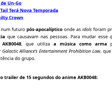
r de Un-Go
 Tail Terá Nova Temporada
uilty Crown
a num futuro
pós-apocalíptico
onde as
idols
foram pr
cia
que causavam nas pessoas. Para mudar esse 
o
AKB0048
, que utiliza
a música como arma
p
 Galactic Alliance’s Entertainment Prohibition Law
, que
tência do grupo.
o trailer de 15 segundos do anime AKB0048: