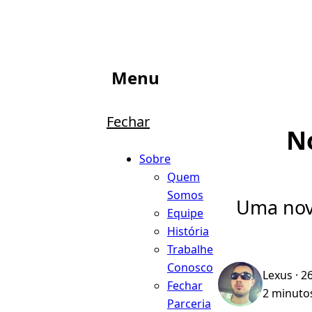
Menu
Fechar
N
Sobre
Quem
Somos
Uma nova
Equipe
História
Trabalhe
Conosco
Lexus
· 2
Fechar
2 minutos
Parceria