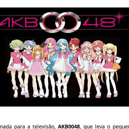
mada para a televisão,
AKB0048
, que leva o pequ