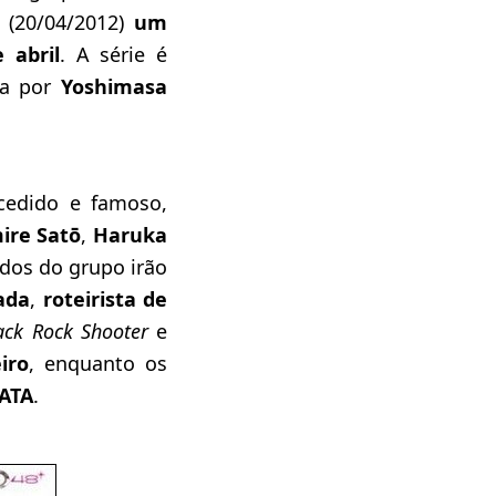
a (20/04/2012)
um
 abril
. A série é
ida por
Yoshimasa
edido e famoso,
ire Satō
,
Haruka
odos do grupo irão
ada
,
roteirista de
ack Rock Shooter
e
iro
, enquanto os
BATA
.