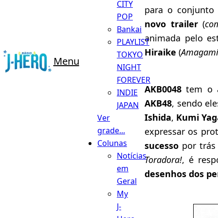
CITY
para o conjunto
POP
novo trailer
(
com
Bankai
animada pelo es
PLAYLIST
Hiraike
(
Amagami 
TOKYO
Menu
NIGHT
FOREVER
AKB0048
tem o a
INDIE
AKB48
, sendo el
JAPAN
Ishida
,
Kumi Yag
Ver
grade...
expressar os pro
Colunas
sucesso
por trás
Notícias
Toradora!
, é res
em
desenhos dos p
Geral
My
J-