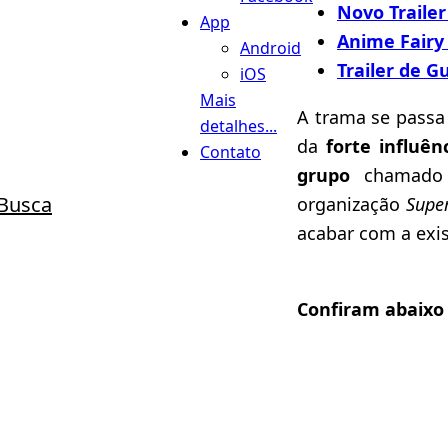
Novo Traile
App
Anime Fairy
Android
Trailer de G
iOS
Mais
A trama se pass
detalhes...
da
forte influên
Contato
grupo
chamad
Busca
organização
Super
acabar com a exis
Confiram abaixo 