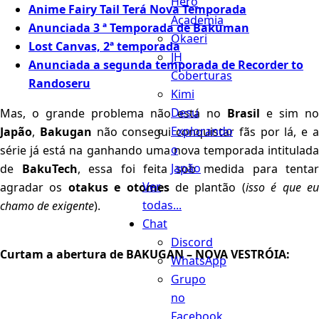
Hero
Anime Fairy Tail Terá Nova Temporada
Academia
Anunciada 3 ª Temporada de Bakuman
Okaeri
Lost Canvas, 2ª temporada
JH
Anunciada a segunda temporada de Recorder to
Coberturas
Randoseru
Kimi
Desu
Mas, o grande problema não está no
Brasil
e sim no
Explorando
Japão
,
Bakugan
não consegui conquistar fãs por lá, e 
o
série já está na ganhando uma nova temporada intitulada
Japão
de
BakuTech
, essa foi feita sob medida para tentar
Ver
agradar os
otakus e otomes
de plantão (
isso é que e
todas...
chamo de exigente
).
Chat
Discord
Curtam a abertura de BAKUGAN – NOVA VESTRÓIA:
WhatsApp
Grupo
no
Facebook