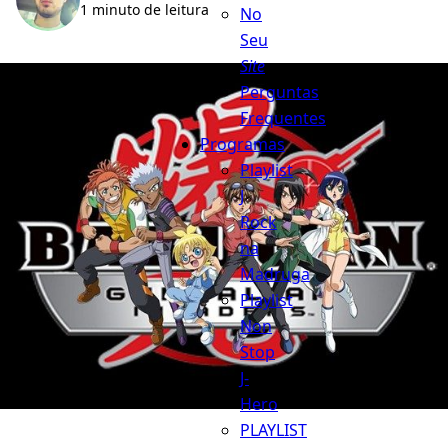
1 minuto de leitura
No
Seu
Site
Perguntas
Frequentes
Programas
Playlist
J
Rock
na
Madruga
Playlist
Non
Stop
J-
Hero
PLAYLIST