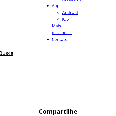
App
Android
iOS
Mais
detalhes...
Contato
Busca
Compartilhe