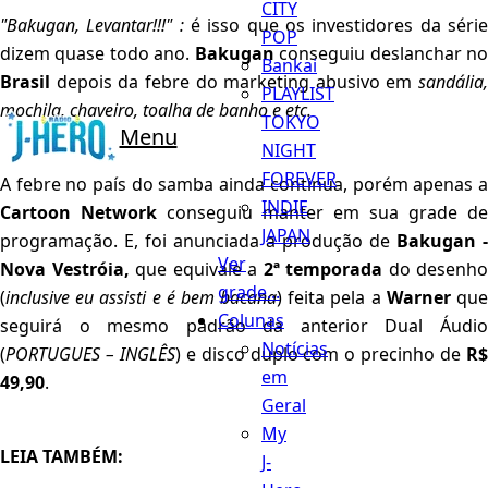
CITY
"Bakugan, Levantar!!!" :
é isso que os investidores da série
POP
dizem quase todo ano.
Bakugan
conseguiu deslanchar n
Bankai
Brasil
depois da febre do marketing abusivo em
sandália,
PLAYLIST
mochila, chaveiro, toalha de banho e etc.
TOKYO
Menu
NIGHT
FOREVER
A febre no país do samba ainda continua, porém apenas a
INDIE
Cartoon Network
conseguiu manter em sua grade de
JAPAN
programação. E, foi anunciada a produção de
Bakugan -
Ver
Nova Vestróia,
que equivale a
2ª temporada
do desenho
grade...
(
inclusive eu assisti e é bem bacana
) feita pela a
Warner
qu
Colunas
seguirá o mesmo padrão da anterior Dual Áudio
Notícias
(
PORTUGUES – INGLÊS
) e disco duplo com o precinho de
R
em
49,90
.
Geral
My
LEIA TAMBÉM:
J-