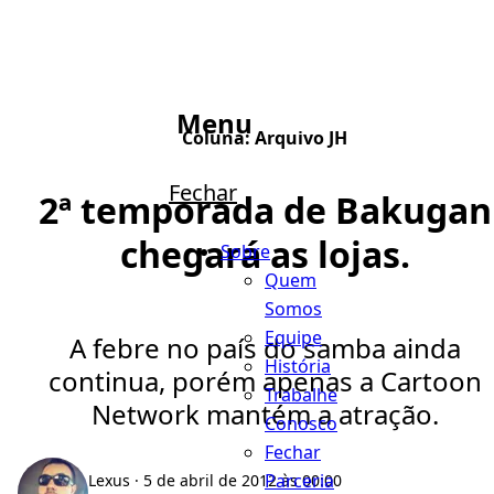
Menu
Coluna:
Arquivo JH
Fechar
2ª temporada de Bakugan
chegará as lojas.
Sobre
Quem
Somos
Equipe
A febre no país do samba ainda
História
continua, porém apenas a Cartoon
Trabalhe
Network mantém a atração.
Conosco
Fechar
Parceria
Lexus
· 5 de abril de 2012 às 00:00