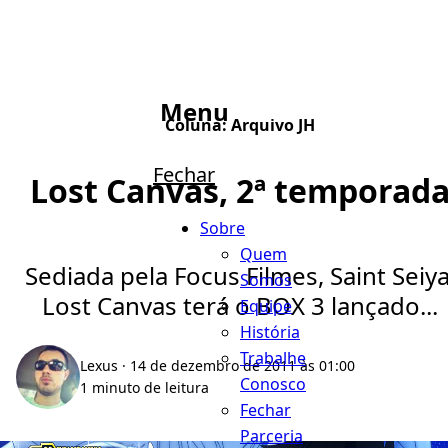
Menu
Coluna:
Arquivo JH
Fechar
Lost Canvas, 2ª temporad
Sobre
Quem
Sediada pela Focus Filmes, Saint Seiya
Somos
Lost Canvas terá o BOX 3 lançado...
Equipe
História
Trabalhe
Lexus
· 14 de dezembro de 2011 às 01:00
Conosco
1 minuto de leitura
Fechar
Parceria