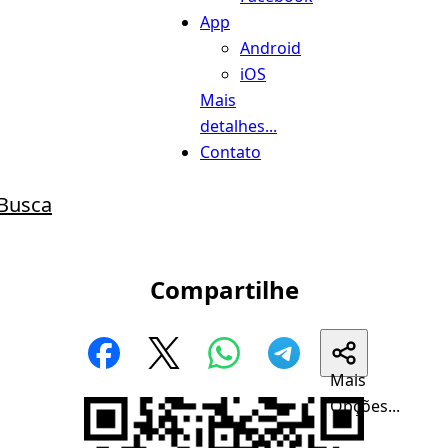
App
Android
iOS
Mais
detalhes...
Contato
Busca
Compartilhe
Mais
Opções...