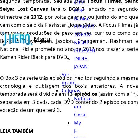
segunda temporada. Sediada pela
Focus Filmes
,
Saint
CITY
Seiya: Lost Canvas
terá o
BOX 3
lançado no segund
POP
trimestre de
2012
, por volta de maio ou junho do ano que
Bankai
vem com o selo da Flashstar Home Video. A Focus Filmes já
PLAYLIST
tem varias produções de peso em seu currículo como os
TOKYO
Menu
Box’s de Jiraya, Jiban, Jaspion, Changeman, Flashman e
NIGHT
National Kid e promete no ano de 2012 nos trazer a serie
FOREVER
Kamen Rider Black para DVD.
INDIE
JAPAN
Ver
O Box 3 da serie trás episódios inéditos seguindo a mesma
grade...
cronologia e dublagem dos box’s anteriores. A nova
Colunas
temporada será dividida em
13 episódios
(assim com a 1ª)
Notícias
separada em 3 dvds, cada DVD contendo 2 episódios com
em
exceção de um que terá 3.
Geral
My
J-
LEIA TAMBÉM: