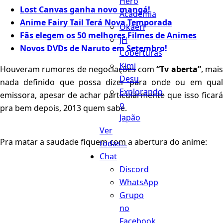
Hero
Lost Canvas ganha novo mangá!
Academia
Anime Fairy Tail Terá Nova Temporada
Okaeri
Fãs elegem os 50 melhores Filmes de Animes
JH
Novos DVDs de Naruto em Setembro!
Coberturas
Kimi
Houveram rumores de negociações com
“Tv aberta”
, mai
Desu
nada definido que possa dizer para onde ou em qual
Explorando
emissora, apesar de achar particularmente que isso ficará
o
pra bem depois, 2013 quem sabe.
Japão
Ver
Pra matar a saudade fiquem com a abertura do anime:
todas...
Chat
Discord
WhatsApp
Grupo
no
Facebook