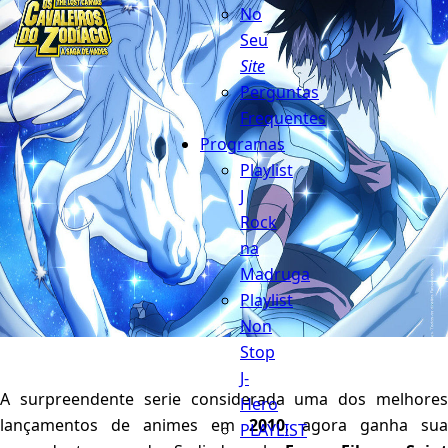
No
Seu
Site
Perguntas
Frequentes
Programas
Playlist
J
Rock
na
Madruga
Playlist
Non
Stop
J-
A surpreendente serie considerada uma dos melhores
Hero
lançamentos de animes em
2010
, agora ganha su
PLAYLIST