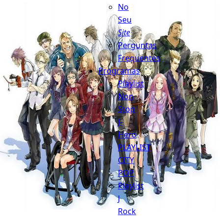
No
Seu
Site
Perguntas
Frequentes
Programas
Playlist
Non
Stop
J-
Hero
PLAYLIST
CITY
POP
Playlist
J
Rock