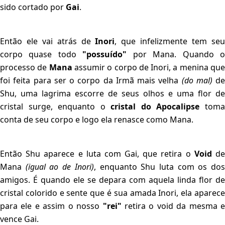
sido cortado por
Gai
.
Então ele vai atrás de
Inori
, que infelizmente tem se
corpo quase todo
"possuído"
por Mana. Quando 
processo de
Mana
assumir o corpo de Inori, a menina qu
foi feita para ser o corpo da Irmã mais velha
(do mal)
de
Shu, uma lagrima escorre de seus olhos e uma flor de
cristal surge, enquanto o
cristal do Apocalipse
tom
conta de seu corpo e logo ela renasce como Mana.
Então Shu aparece e luta com Gai, que retira o
Void
d
Mana
(igual ao de Inori)
, enquanto Shu luta com os do
amigos. É quando ele se depara com aquela linda flor de
cristal colorido e sente que é sua amada Inori, ela aparece
para ele e assim o nosso
"rei"
retira o void da mesma e
vence Gai.