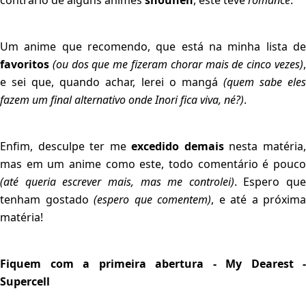
contrário de alguns animes
shounen
, este teve
romance
.
Um anime que recomendo, que está na minha lista de
favoritos
(ou dos que me fizeram chorar mais de cinco vezes)
e sei que, quando achar, lerei o mangá
(quem sabe ele
fazem um final alternativo onde Inori fica viva, né?)
.
Enfim, desculpe ter me
excedido demais
nesta matéria
mas em um anime como este, todo comentário é pouco
(até queria escrever mais, mas me controlei)
. Espero que
tenham gostado
(espero que comentem)
, e até a próxima
matéria!
Fiquem com a primeira abertura - My Dearest -
Supercell