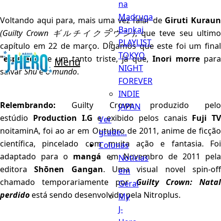
na
Madruga
Voltando aqui para, mais uma vez falar de
Giruti Kurau
Bankai
(Guilty Crown
ギルチイクラウン
)
, que teve seu ultim
PLAYLIST
capítulo em 22 de março. Digamos que este foi um final
TOKYO
"esperado"
e um tanto triste, já que,
Inori morre
para
Menu
NIGHT
salvar
Shu
e o
mundo
.
FOREVER
INDIE
Relembrando:
Guilty Crown produzido pelo
JAPAN
estúdio
Production I.G
e exibido pelos canais
Fuji TV
Ver
noitaminA, foi ao ar em Outubro de 2011, anime de ficção
grade...
científica, pincelado com muita ação e fantasia. Foi
Colunas
adaptado para o
mangá
em Novembro de 2011 pela
Notícias
editora
Shōnen Gangan
. Uma visual novel spin-of
em
chamado temporariamente por
Guilty Crown: Nata
Geral
perdido
está sendo desenvolvido pela Nitroplus.
My
J-