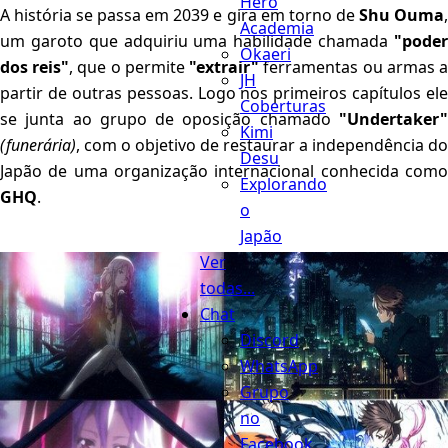
Hero
A história se passa em 2039 e gira em torno de
Shu Ouma
Academia
um garoto que adquiriu uma habilidade chamada
"poder
Okaeri
dos reis"
, que o permite
"extrair"
ferramentas ou armas 
JH
partir de outras pessoas. Logo nos primeiros capítulos ele
Coberturas
se junta ao grupo de oposição chamado
"Undertaker"
Kimi
(funerária)
, com o objetivo de restaurar a independência do
Desu
Japão de uma organização internacional conhecida como
Explorando
GHQ
.
o
Japão
Ver
todas...
Chat
Discord
WhatsApp
Grupo
no
Facebook