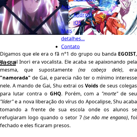
App
Android
iOS
Mais
detalhes...
Contato
Digamos que ele era o fã n°1 do grupo ou banda
EGOIST
,
Busca
da qual Inori era vocalista. Ele acaba se apaixonando pela
mesma, que supostamente
(na cabeça dele)
, era
"namorada"
de Gai, e parecia não ter o mínimo interesse
nele. A mando de Gai, Shu extrai os
Voids
de seus colegas
para lutar contra o
GHQ
. Porém, com a
"morte"
de se
"líder"
e a nova liberação do vírus do Apocalipse, Shu acaba
tomando a frente de sua escola onde os alunos se
refugiaram logo quando o setor 7
(se não me engano)
, fo
fechado e eles ficaram presos.