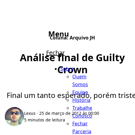
Menu
Coluna:
Arquivo JH
Fechar
Análise final de Guilty
Crown
Sobre
Quem
Somos
Equipe
Final um tanto esperado, porém triste
História
Trabalhe
Lexus
· 25 de março de 2012 às 00:00
Conosco
5 minutos de leitura
Fechar
Parceria