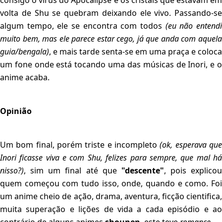
consigo o vírus do Apocalipse e os cristais que estavam em
volta de Shu se quebram deixando ele vivo. Passando-se
algum tempo, ele se encontra com todos
(eu não entend
muito bem, mas ele parece estar cego, já que anda com aquela
guia/bengala)
, e mais tarde senta-se em uma praça e coloca
um fone onde está tocando uma das músicas de Inori, e o
anime acaba.
Opinião
Um bom final, porém triste e incompleto
(ok, esperava qu
Inori ficasse viva e com Shu, felizes para sempre, que mal há
nisso?)
, sim um final até que
"descente"
, pois explicou
quem começou com tudo isso, onde, quando e como. Foi
um anime cheio de ação, drama, aventura, ficção cientifica,
muita superação e lições de vida a cada episódio e ao