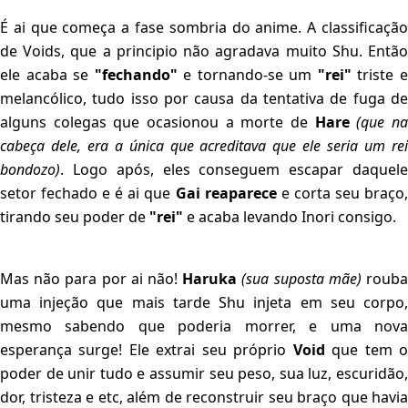
É ai que começa a fase sombria do anime. A classificação
de Voids, que a principio não agradava muito Shu. Então
ele acaba se
"fechando"
e tornando-se um
"rei"
triste 
melancólico, tudo isso por causa da tentativa de fuga de
alguns colegas que ocasionou a morte de
Hare
(que n
cabeça dele, era a única que acreditava que ele seria um rei
bondozo)
. Logo após, eles conseguem escapar daquele
setor fechado e é ai que
Gai reaparece
e corta seu braço
tirando seu poder de
"rei"
e acaba levando Inori consigo.
Mas não para por ai não!
Haruka
(sua suposta mãe)
roub
uma injeção que mais tarde Shu injeta em seu corpo,
mesmo sabendo que poderia morrer, e uma nova
esperança surge! Ele extrai seu próprio
Void
que tem 
poder de unir tudo e assumir seu peso, sua luz, escuridão,
dor, tristeza e etc, além de reconstruir seu braço que havia