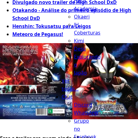
Hero
Divulgado novo trailer de High School DxD
Academia
Otakando - Análise do primeiro episódio de High
Okaeri
School DxD
JH
Henshin: Tokusatsu para Leigos
Coberturas
Meteoro de Pegasus!
Kimi
Desu
Explorando
o
Japão
Ver
todas...
Chat
Discord
WhatsApp
Grupo
no
Facebook