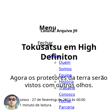
Menu
Coluna:
Arquivo JH
Fechar
Tokusatsu em High
Definiton
Sobre
Quem
Somos
Equipe
Agora os protetores da terra serão
História
vistos com outros olhos.
Trabalhe
Conosco
Lexus
· 27 de fevereiro de 2012 às 00:00
Fechar
1 minuto de leitura
Parceria