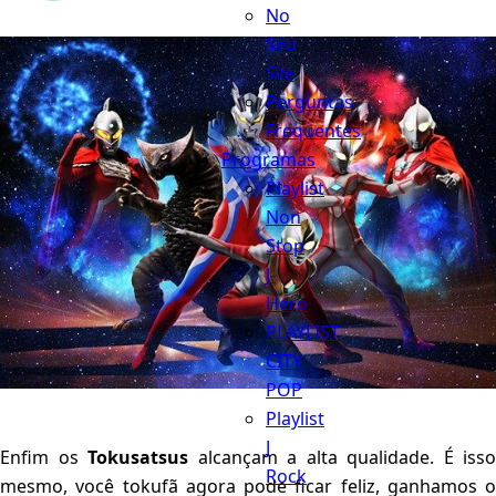
No
Seu
Site
Perguntas
Frequentes
Programas
Playlist
Non
Stop
J-
Hero
PLAYLIST
CITY
POP
Playlist
J
Enfim os
Tokusatsus
alcançam a alta qualidade. É isso
Rock
mesmo, você tokufã agora pode ficar feliz, ganhamos o