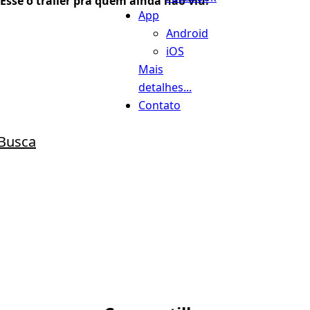
Esse o trailer pra quem ainda não viu:
App
Android
iOS
Mais
detalhes...
Contato
Busca