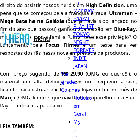
na
direito de assistir nossos heróis em
High Definition
, uma
Madruga
pena que se começou pela a franquia errada.
Ultraman 
Bankai
Mega Batalha na Galáxia
(que já havia sido lançado n
PLAYLIST
fim do ano que passou) ganhou sua versão em
Blue-Ray
,
TOKYO
mais por que logo a família “Ultra” teve esse privilégio? O
Menu
NIGHT
Lançamento pela
Focus Filmes
é um teste para ver
FOREVER
respostas dos fãs nessa nova empreitada da produtora.
INDIE
JAPAN
Com preço sugerido de
R$ 29,90
(OMG eu quero!!!), 
Ver
material em alta definição teve um pequeno atraso,
grade...
ficando para estrear em todas as lojas no fim do mês de
Colunas
Março
(OMG, lembrei que não tenho a aparelho para Blue-
Notícias
Ray). Confira a capa abaixo:
em
Geral
My
LEIA TAMBÉM:
J-