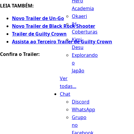
Hero
LEIA TAMBÉM:
Academia
Okaeri
Novo Trailer de Un-Go
JH
Novo Trailer de Black Rock Shooter
Coberturas
Trailer de Guilty Crown
Kimi
Assista ao Terceiro Trailer de Guilty Crown
Desu
Confira o Trailer:
Explorando
o
Japão
Ver
todas...
Chat
Discord
WhatsApp
Grupo
no
Facebook