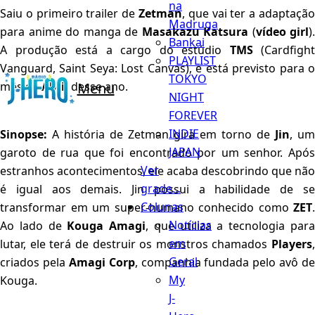
na
Saiu o primeiro trailer de
Zetman
, que vai ter a adaptação
Madruga
para anime do manga de
Masakazu Katsura
(
vídeo girl
).
Bankai
A produção está a cargo do estúdio
TMS
(Cardfight
PLAYLIST
Vanguard, Saint Seya: Lost Canvas), e está previsto para o
TOKYO
mês de
Abril
desse ano.
Menu
NIGHT
FOREVER
INDIE
Sinopse:
A história de Zetman gira em torno de
Jin
, um
JAPAN
garoto de rua que foi encontrado por um senhor. Após
Ver
estranhos acontecimentos, ele acaba descobrindo que não
grade...
é igual aos demais. Jin possui a habilidade de se
Colunas
transformar em um super-humano conhecido como
ZET
.
Notícias
Ao lado de
Kouga Amagi
, que utiliza a tecnologia par
em
lutar, ele terá de destruir os monstros chamados
Players
,
Geral
criados pela
Amagi Corp
, companhia fundada pelo avô de
My
Kouga.
J-