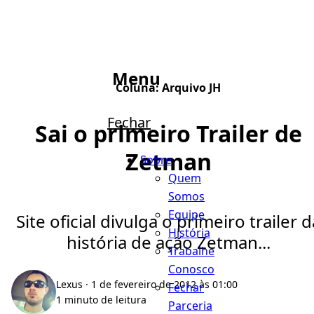
Menu
Coluna:
Arquivo JH
Fechar
Sai o primeiro Trailer de
Zetman
Sobre
Quem
Somos
Equipe
Site oficial divulga o primeiro trailer d
História
história de ação Zetman...
Trabalhe
Conosco
Lexus
· 1 de fevereiro de 2012 às 01:00
Fechar
1 minuto de leitura
Parceria