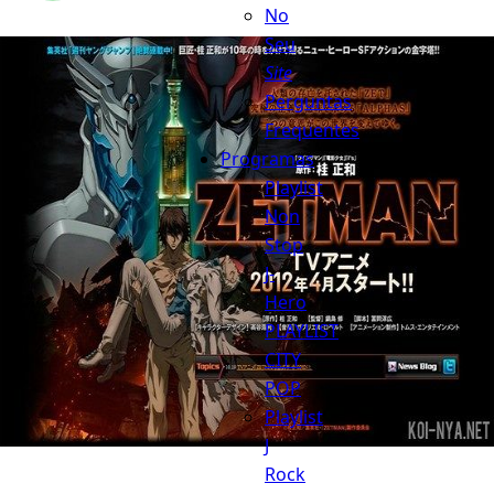
No
Seu
Site
Perguntas
Frequentes
Programas
Playlist
Non
Stop
J-
Hero
PLAYLIST
CITY
POP
Playlist
J
Rock