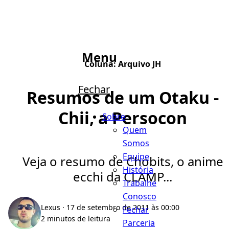
Menu
Coluna:
Arquivo JH
Fechar
Resumos de um Otaku -
Chii, a Persocon
Sobre
Quem
Somos
Equipe
Veja o resumo de Chobits, o anime
História
ecchi da CLAMP...
Trabalhe
Conosco
Lexus
· 17 de setembro de 2011 às 00:00
Fechar
2 minutos de leitura
Parceria