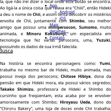
la, que não irei dizer o local onde este botão se encontra.
App
Ao ligá-la a única coisa que falava era “Chiiii”, então Hideki
Android
a deu o nome de
Chii
, e assim tenta descobrir os mistério
iOS
envolta de Chii, juntamente com
Shimbo
, seu melho
Mais
amigo que possui uma
minipersocon, Sumomo
, muito
detalhes...
animada, e
Minoru Kokubunji
, um especialista e
Contato
tecnologia que fez várias persocons, uma,
Yuzuki
,
possuindo os dados de sua irmã falecida.
Busca
Na história se encontra personagens como:
Yumi
,
trabalha no mesmo bar de Hideki, muito animada, mas
possui inveja dos persocons;
Chitose Hibiya
, dona d
pensão em que Hideki mora, ela possui vários segredos;
Takako Shimizu
, professora de Hideki e Shimbo d
cursinho que freqüentam, esta acaba por se envolver
amorosamente com Shimbo;
Hiroyasu Ueda
, dono d
“Chiroru Bakery”, uma loja de doces onde Chii trabalha;