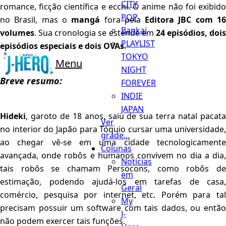
CITY
romance, ficção científica e ecchi. O anime não foi exibido
POP
no Brasil, mas o
mangá
fora pela
Editora JBC com 1
Bankai
volumes
. Sua cronologia se estende em
24 episódios, dois
PLAYLIST
episódios especiais e dois OVAs
.
TOKYO
Menu
NIGHT
Breve resumo:
FOREVER
INDIE
JAPAN
Hideki
, garoto de 18 anos, saiu de sua terra natal pacata
Ver
no interior do Japão para Tóquio cursar uma universidade,
grade...
ao chegar vê-se em uma cidade tecnologicamente
Colunas
avançada, onde robôs e humanos convivem no dia a dia,
Notícias
tais robôs se chamam Persocons, como robôs de
em
estimação, podendo ajudá-los em tarefas de casa,
Geral
comércio, pesquisa por internet, etc. Porém para tal
My
precisam possuir um software com tais dados, ou então
J-
não podem exercer tais funções.