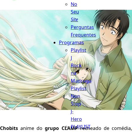
No
Seu
Site
Perguntas
Frequentes
Programas
Playlist
J
Rock
na
Madruga
Playlist
Non
Stop
J-
Hero
PLAYLIST
Chobits
anime do
grupo CLAMP
recheado de comédia