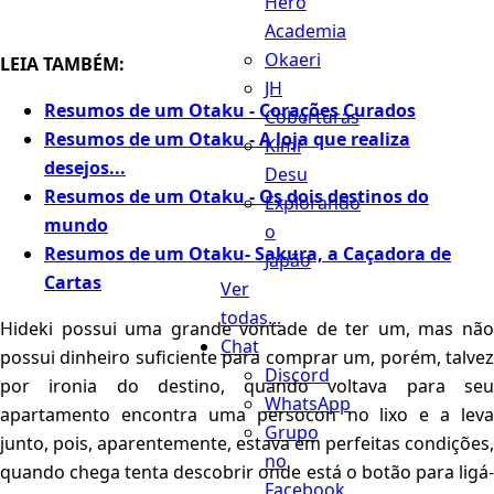
Hero
Academia
Okaeri
LEIA TAMBÉM:
JH
Resumos de um Otaku - Corações Curados
Coberturas
Resumos de um Otaku - A loja que realiza
Kimi
desejos...
Desu
Resumos de um Otaku - Os dois destinos do
Explorando
mundo
o
Resumos de um Otaku- Sakura, a Caçadora de
Japão
Cartas
Ver
todas...
Hideki possui uma grande vontade de ter um, mas não
Chat
possui dinheiro suficiente para comprar um, porém, talvez
Discord
por ironia do destino, quando voltava para seu
WhatsApp
apartamento encontra uma persocon no lixo e a leva
Grupo
junto, pois, aparentemente, estava em perfeitas condições,
no
quando chega tenta descobrir onde está o botão para ligá-
Facebook