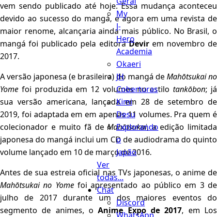
Geral
vem sendo publicado até hoje. Essa mudança aconteceu
My
devido ao sucesso do mangá, e agora em uma revista de
J-
maior renome, alcançaria ainda mais público. No Brasil, o
Hero
mangá foi publicado pela editora
Devir
em novembro de
Academia
2017.
Okaeri
JH
A versão japonesa (e brasileira) do mangá de
Mahōtsukai no
Coberturas
Yome
foi produzida em 12 volumes no estilo
tankōbon
; j
Kimi
sua versão americana, lançada em 28 de setembro de
Desu
2019, foi adaptada em em apenas 11 volumes. Pra quem é
Explorando
colecionador e muito fã de
Mahōtsukai
, a edição limitada
o
japonesa do mangá inclui um CD de audiodrama do quinto
Japão
volume lançado em 10 de março de 2016.
Ver
Antes de sua estreia oficial nas TVs japonesas, o anime de
todas...
Mahōtsukai no Yome
foi apresentado ao público em 3 d
Chat
julho de 2017 durante um dos maiores eventos do
Discord
segmento de animes, o
Anime Expo de 2017
, em Lo
WhatsApp