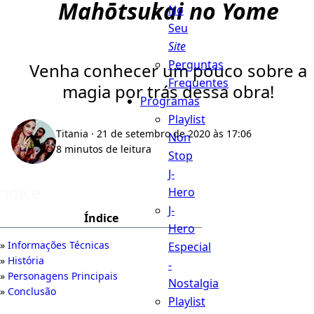
Mahōtsukai no Yome
No
Seu
Site
Perguntas
Venha conhecer um pouco sobre a
Frequentes
magia por trás dessa obra!
Programas
Playlist
Titania
· 21 de setembro de 2020 às 17:06
Non
8 minutos de leitura
Stop
J-
Índice
Hero
J-
Índice
Hero
Informações Técnicas
Especial
História
-
Personagens Principais
Nostalgia
Conclusão
Playlist