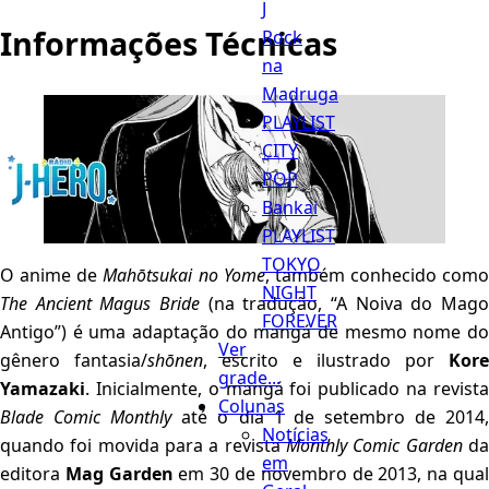
J
Informações Técnicas
Rock
na
Madruga
PLAYLIST
CITY
Menu
POP
Bankai
PLAYLIST
TOKYO
O anime de
Mahōtsukai no Yome
, também conhecido como
NIGHT
The Ancient Magus Bride
(na tradução, “A Noiva do Mago
FOREVER
Antigo”) é uma adaptação do mangá de mesmo nome do
Ver
gênero fantasia/
shōnen
, escrito e ilustrado por
Kore
grade...
Yamazaki
. Inicialmente, o mangá foi publicado na revista
Colunas
Blade Comic Monthly
até o dia 1 de setembro de 2014
Notícias
quando foi movida para a revista
Monthly Comic Garden
d
em
editora
Mag Garden
em 30 de novembro de 2013, na qua