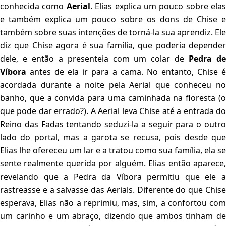
conhecida como
Aerial
. Elias explica um pouco sobre elas
e também explica um pouco sobre os dons de Chise e
também sobre suas intenções de torná-la sua aprendiz. Ele
diz que Chise agora é sua família, que poderia depender
dele, e então a presenteia com um colar de
Pedra d
Víbora
antes de ela ir para a cama. No entanto, Chise é
acordada durante a noite pela Aerial que conheceu no
banho, que a convida para uma caminhada na floresta (o
que pode dar errado?). A Aerial leva Chise até a entrada do
Reino das Fadas tentando seduzi-la a seguir para o outro
lado do portal, mas a garota se recusa, pois desde que
Elias lhe ofereceu um lar e a tratou como sua família, ela se
sente realmente querida por alguém. Elias então aparece,
revelando que a Pedra da Víbora permitiu que ele a
rastreasse e a salvasse das Aerials. Diferente do que Chise
esperava, Elias não a reprimiu, mas, sim, a confortou com
um carinho e um abraço, dizendo que ambos tinham de