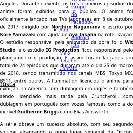
Angeles. Durante o evento, os três primeiros episódios do
Grupo
anime foram exibidos para o público. O anime foi
no
oficialmente lançado nas TVs japonesas em 8 de outubro
Facebook
de 2017, dirigido por
Norihiro Naganuma
e escrito por
App
Kore Yamazaki
com ajuda de
Aya Takaha
na roteirização.
Android
O estúdio responsável pela animação da obra foi o
Wit
iOS
Studio
, e o estúdio
IG Production
ficou responsável pelo
Mais
planejamento e produção. E assim foram lançados um
detalhes...
total de 24 episódios que duraram até o dia 25 de março
Contato
de 2018, sendo transmitido nos canais MBS, Tokyo MX,
BS11, entre outros. A Funimation licenciou o anime para
Busca
exibição na América com dublagem em inglês e também
sendo licenciado mais tarde pela Crunchyroll, com
dublagem em português com vozes famosas como a do
incrível
Guilherme Briggs
como Elias Ainsworth.
A série obteve um sucesso absoluto, com seu segundo
volume alcançando o nono lugar semanal da Oricon,