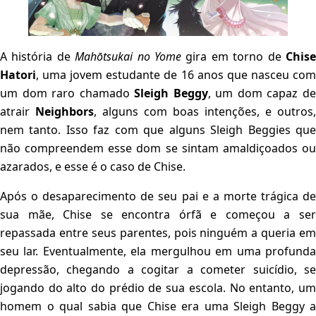
A história de
Mahōtsukai no Yome
gira em torno de
Chis
Hatori
, uma jovem estudante de 16 anos que nasceu com
um dom raro chamado
Sleigh Beggy
, um dom capaz d
atrair
Neighbors
, alguns com boas intenções, e outros,
nem tanto. Isso faz com que alguns Sleigh Beggies que
não compreendem esse dom se sintam amaldiçoados ou
azarados, e esse é o caso de Chise.
Após o desaparecimento de seu pai e a morte trágica de
sua mãe, Chise se encontra órfã e começou a ser
repassada entre seus parentes, pois ninguém a queria em
seu lar. Eventualmente, ela mergulhou em uma profunda
depressão, chegando a cogitar a cometer suicídio, se
jogando do alto do prédio de sua escola. No entanto, um
homem o qual sabia que Chise era uma Sleigh Beggy a