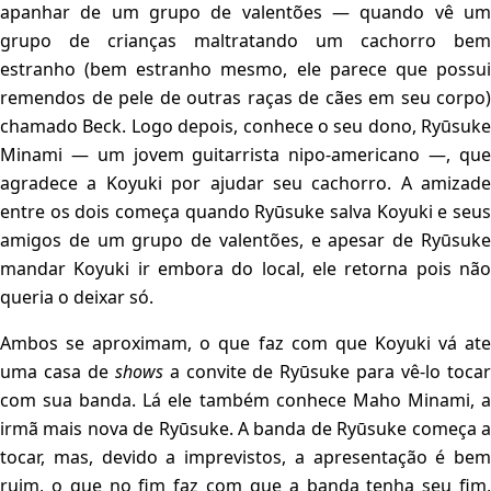
apanhar de um grupo de valentões — quando vê um
grupo de crianças maltratando um cachorro bem
estranho (bem estranho mesmo, ele parece que possui
remendos de pele de outras raças de cães em seu corpo)
chamado Beck. Logo depois, conhece o seu dono, Ryūsuke
Minami — um jovem guitarrista nipo-americano —, que
agradece a Koyuki por ajudar seu cachorro. A amizade
entre os dois começa quando Ryūsuke salva Koyuki e seus
amigos de um grupo de valentões, e apesar de Ryūsuke
mandar Koyuki ir embora do local, ele retorna pois não
queria o deixar só.
Ambos se aproximam, o que faz com que Koyuki vá ate
uma casa de
shows
a convite de Ryūsuke para vê-lo toca
com sua banda. Lá ele também conhece Maho Minami, a
irmã mais nova de Ryūsuke. A banda de Ryūsuke começa a
tocar, mas, devido a imprevistos, a apresentação é bem
ruim, o que no fim faz com que a banda tenha seu fim,