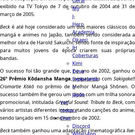
Geral
exibido na TV Tokyo de 7 de outubro de 2004 até 31 de
My
março de 2005.
J-
Hero
Beck
é até hoje considerado um dos maiores clássicos do
Academia
mangá e animes no Japão, também sendo considerada a
Okaeri
melhor obra de Harold Sakuichi, sendo fonte de inspiração
JH
para muitos jovens da época criarem suas próprias
Coberturas
bandas.
Kimi
O sucesso foi tão grande que, no ano de 2002, ganhou o
Desu
26º Prêmio Kōdansha Manga
, empatando com
Sakigake!!
Explorando
Cromartie Kōkō
no prêmio de Melhor Mangá Shōnen. O
o
sucesso também lhe gerou um disco com um trilha sonora
Japão
promocional, intitulada
Greatful Sound: Tribute to Beck
, co
Ver
vários artistas diferentes interpretando canções do anime,
todas...
sendo lançado em 15 de novembro de 2002.
Chat
Discord
Beck
também ganhou uma adaptação cinematográfica
live-
WhatsApp