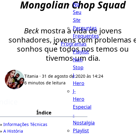
Mongolian Chop Squad
No
Seu
Site
Perguntas
Beck
mostra a vida de jovens
Frequentes
sonhadores, jovens com problemas 
Programas
sonhos que todos nos temos ou
Playlist
tivemos um dia.
Non
Stop
J-
Titania
· 31 de agosto de 2020 às 14:24
Hero
6 minutos de leitura
J-
Hero
Índice
Especial
Índice
-
Nostalgia
Informações Técnicas
Playlist
A História