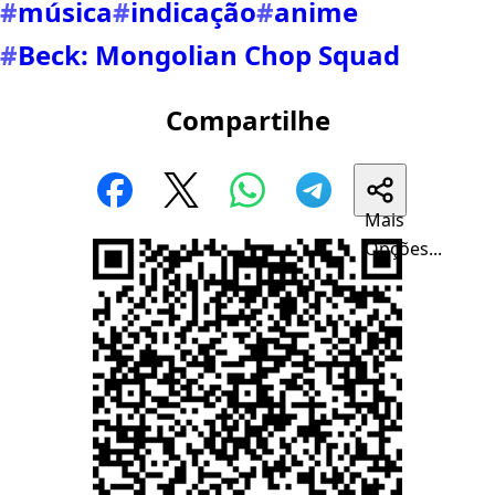
#
música
#
indicação
#
anime
#
Beck: Mongolian Chop Squad
Compartilhe
Mais
Opções...