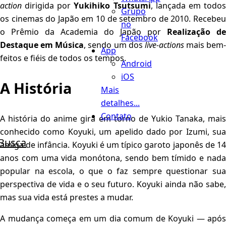
action
dirigida por
Yukihiko Tsutsumi
, lançada em todo
Grupo
os cinemas do Japão em 10 de setembro de 2010. Recebeu
no
o Prêmio da Academia do Japão por
Realização de
Facebook
Destaque em Música
, sendo um dos
live-actions
mais bem-
App
feitos e fiéis de todos os tempos.
Android
iOS
A História
Mais
detalhes...
Contato
A história do anime gira em torno de Yukio Tanaka, mais
conhecido como Koyuki, um apelido dado por Izumi, sua
Busca
amiga de infância. Koyuki é um típico garoto japonês de 14
anos com uma vida monótona, sendo bem tímido e nada
popular na escola, o que o faz sempre questionar sua
perspectiva de vida e o seu futuro. Koyuki ainda não sabe,
mas sua vida está prestes a mudar.
A mudança começa em um dia comum de Koyuki — após