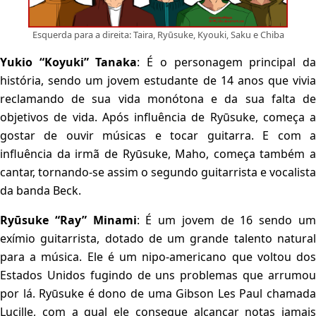
Esquerda para a direita: Taira, Ryūsuke, Kyouki, Saku e Chiba
Yukio “Koyuki” Tanaka
: É o personagem principal d
história, sendo um jovem estudante de 14 anos que vivia
reclamando de sua vida monótona e da sua falta de
objetivos de vida. Após influência de Ryūsuke, começa a
gostar de ouvir músicas e tocar guitarra. E com a
influência da irmã de Ryūsuke, Maho, começa também a
cantar, tornando-se assim o segundo guitarrista e vocalista
da banda Beck.
Ryūsuke “Ray” Minami
: É um jovem de 16 sendo u
exímio guitarrista, dotado de um grande talento natural
para a música. Ele é um nipo-americano que voltou dos
Estados Unidos fugindo de uns problemas que arrumou
por lá. Ryūsuke é dono de uma Gibson Les Paul chamada
Lucille, com a qual ele consegue alcançar notas jamais