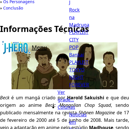
Os Personagens
J
Conclusão
Rock
na
Madruga
Informações Técnicas
PLAYLIST
CITY
Menu
POP
Bankai
PLAYLIST
TOKYO
NIGHT
FOREVER
Ver
Beck
é um mangá criado por
Harold Sakuishi
e que de
grade...
origem ao anime
Beck: Mongolian Chop Squad
, sendo
Colunas
publicado mensalmente na revista
Shōnen Magazine
de 17
Notícias
de fevereiro de 2000 até 5 de junho de 2008. Mais tarde,
em
veio a adaptação em anime pelo estúdio
Madhouse
, sendo