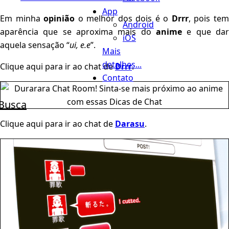
App
Em minha
opinião
o melhor dos dois é o
Drrr
, pois te
Android
aparência que se aproxima mais do
anime
e que dar
iOS
aquela sensação “
ui, e.e
”.
Mais
detalhes...
Clique aqui para ir ao chat de
Drrr
.
Contato
Busca
Clique aqui para ir ao chat de
Darasu
.