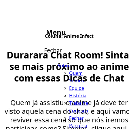
Menu
Coluna:
Anime Infect
Fechar
Durarara Chat Room! Sinta
se mais próximo ao anime
Sobre
Quem
com essas Dicas de Chat
Somos
Equipe
História
Quem já assistiu o anime já deve ter
Trabalhe
visto aquela cena do chat, e aqui vam
Conosco
Fechar
reviver essa cena só que nós iremos
Parceria
participar, como? Simples, clique aqui