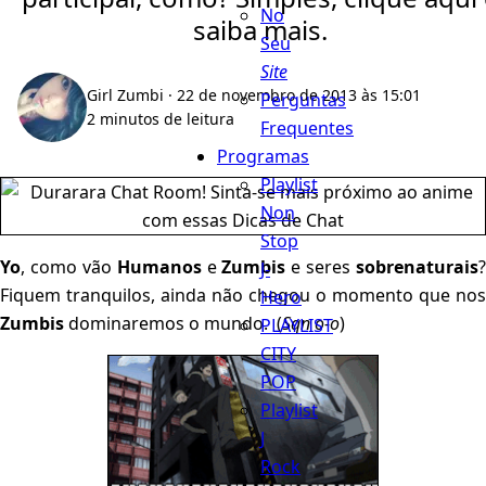
No
saiba mais.
Seu
Site
Girl Zumbi
· 22 de novembro de 2013 às 15:01
Perguntas
2 minutos de leitura
Frequentes
Programas
Playlist
Non
Stop
Yo
, como vão
Humanos
e
Zumbis
e seres
sobrenaturais
?
J-
Fiquem tranquilos, ainda não chegou o momento que nos
Hero
Zumbis
dominaremos o mundo. (
Sqn o-o
)
PLAYLIST
CITY
POP
Playlist
J
Rock