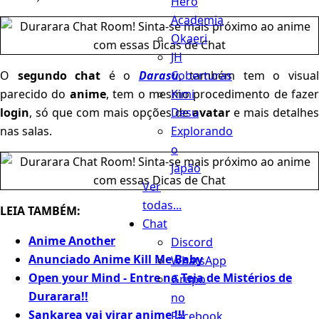
Hero
Academia
Okaeri
JH
Coberturas
O
segundo chat
é o
Darasu
, também tem o visua
Kimi
parecido do
anime
, tem o mesmo procedimento de fazer
Desu
login
, só que com mais opções de
avatar
e mais detalhes
Explorando
nas salas.
o
Japão
Ver
todas...
LEIA TAMBÉM:
Chat
Anime Another
Discord
Anunciado Anime Kill Me Baby
WhatsApp
Open your Mind - Entre na Teia de Mistérios de
Grupo
Durarara!!
no
Sankarea vai virar anime !!!
Facebook