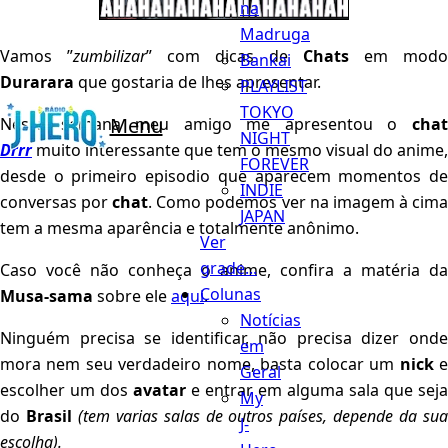
na
Madruga
Vamos ”
zumbilizar
” com dicas de
Chats
em modo
Bankai
Durarara
que gostaria de lhes apresentar.
PLAYLIST
TOKYO
Menu
Nessa semana meu amigo me apresentou o
chat
NIGHT
Drrr
muito interessante que tem o mesmo visual do anime,
FOREVER
desde o primeiro episodio que aparecem momentos de
INDIE
conversas por
chat
. Como podemos ver na imagem à cim
JAPAN
tem a mesma aparência e totalmente anônimo.
Ver
grade...
Caso você não conheça o anime, confira a matéria da
Colunas
Musa-sama
sobre ele
aqui
.
Notícias
Ninguém precisa se identificar, não precisa dizer onde
em
mora nem seu verdadeiro nome, basta colocar um
nick
Geral
escolher um dos
avatar
e entrar em alguma sala que seja
My
do
Brasil
(tem varias salas de outros países, depende da su
J-
escolha).