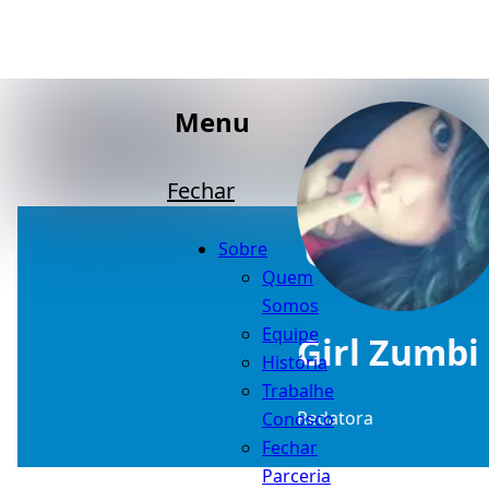
Menu
Fechar
Sobre
Quem
Somos
Equipe
Girl Zumbi
História
Trabalhe
Redatora
Conosco
Fechar
Parceria