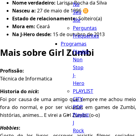
Nome verdadeiro:
Larissa Rocha da Silva
No
Nasceu a:
27 de maio de 1996 ♊️
Seu
Estado de relacionamento:
Solteiro(a)
Site
Mora em:
Ceará
Perguntas
Na J-Hero desde:
15 de outubro de 2013
Frequentes
Programas
Mais sobre Girl Zumbi
Playlist
Non
Stop
Profissão:
J-
Técnica de Informatica
Hero
PLAYLIST
Historia do
nick
:
CITY
Foi por causa de uma amigo que sempre me achou meio
POP
fora do normal, e por ser viciadas em games de Zumbi,
Playlist
histórias, animes... E virei a Girl Zumbi. (o-o)
J
Hobbies
:
Rock
Gosto de ler livros, escrever, assistir filmes, seriados,