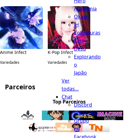
Hero
Academia
Okaeri
JH
Coberturas
Kimi
Desu
Anime Infect
K-Pop Infect
Explorando
Variedades
Variedades
o
Japão
Ver
Parceiros
todas...
Chat
Top Parceiros
Discord
WhatsApp
Grupo
no
Facebook