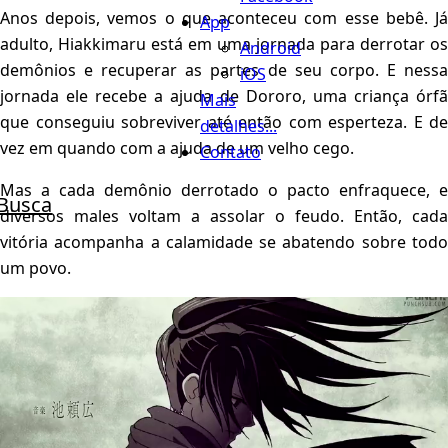
Anos depois, vemos o que aconteceu com esse bebê. Já
App
adulto, Hiakkimaru está em uma jornada para derrotar os
Android
demônios e recuperar as partes de seu corpo. E nessa
iOS
jornada ele recebe a ajuda de Dororo, uma criança órfã
Mais
que conseguiu sobreviver até então com esperteza. E de
detalhes...
vez em quando com a ajuda de um velho cego.
Contato
Mas a cada demônio derrotado o pacto enfraquece, e
Busca
diversos males voltam a assolar o feudo. Então, cada
vitória acompanha a calamidade se abatendo sobre todo
um povo.