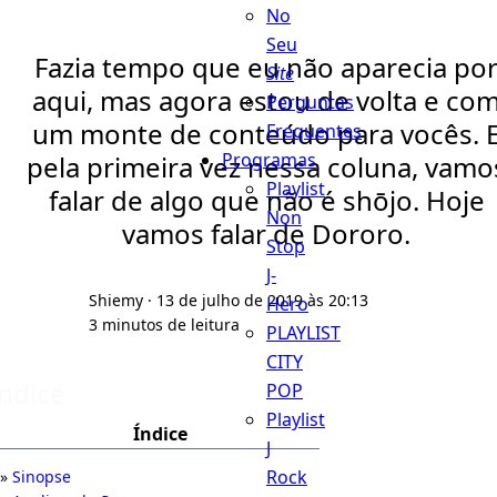
No
Seu
Fazia tempo que eu não aparecia po
Site
aqui, mas agora estou de volta e co
Perguntas
um monte de conteúdo para vocês. 
Frequentes
Programas
pela primeira vez nessa coluna, vamo
Playlist
falar de algo que não é shōjo. Hoje
Non
vamos falar de Dororo.
Stop
J-
Shiemy
· 13 de julho de 2019 às 20:13
Hero
3 minutos de leitura
PLAYLIST
CITY
Índice
POP
Playlist
Índice
J
Rock
Sinopse