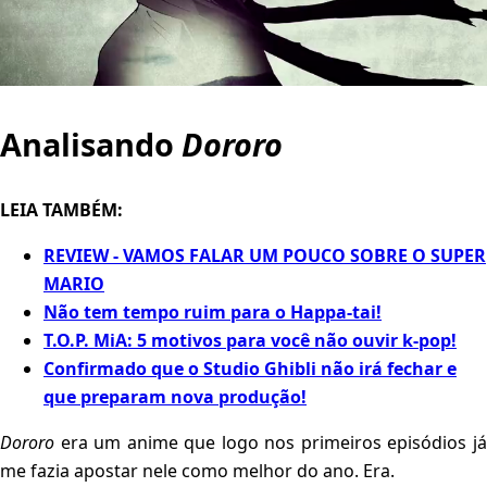
Analisando
Dororo
LEIA TAMBÉM:
REVIEW - VAMOS FALAR UM POUCO SOBRE O SUPER
MARIO
Não tem tempo ruim para o Happa-tai!
T.O.P. MiA: 5 motivos para você não ouvir k-pop!
Confirmado que o Studio Ghibli não irá fechar e
que preparam nova produção!
Dororo
era um anime que logo nos primeiros episódios já
me fazia apostar nele como melhor do ano. Era.