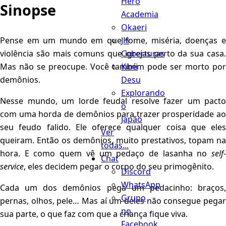
Hero
Sinopse
Academia
Okaeri
Pense em um mundo em que fome, miséria, doenças e
JH
violência são mais comuns que igrejas perto da sua casa.
Coberturas
Mas não se preocupe. Você também pode ser morto por
Kimi
demônios.
Desu
Explorando
Nesse mundo, um lorde feudal resolve fazer um pacto
o
com uma horda de demônios para trazer prosperidade ao
Japão
seu feudo falido. Ele oferece qualquer coisa que eles
Ver
queiram. Então os demônios, muito prestativos, topam na
todas...
hora. E como quem vê um pedaço de lasanha no
self-
Chat
service
, eles decidem pegar o corpo do seu primogênito.
Discord
WhatsApp
Cada um dos demônios pega um pedacinho: braços,
Grupo
pernas, olhos, pele… Mas aí um deles não consegue pegar
no
sua parte, o que faz com que a criança fique viva.
Facebook