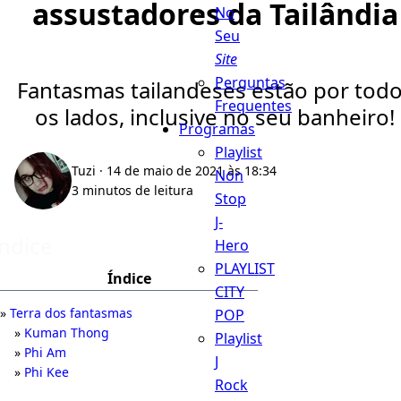
assustadores da Tailândia
No
Seu
Site
Perguntas
Fantasmas tailandeses estão por tod
Frequentes
os lados, inclusive no seu banheiro!
Programas
Playlist
Tuzi
· 14 de maio de 2021 às 18:34
Non
3 minutos de leitura
Stop
J-
Índice
Hero
PLAYLIST
Índice
CITY
Terra dos fantasmas
POP
Kuman Thong
Playlist
Phi Am
J
Phi Kee
Rock