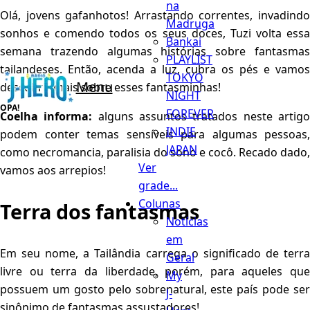
na
Olá, jovens gafanhotos! Arrastando correntes, invadindo
Madruga
sonhos e comendo todos os seus doces, Tuzi volta essa
Bankai
semana trazendo algumas histórias sobre fantasmas
PLAYLIST
tailandeses. Então, acenda a luz, cubra os pés e vamos
TOKYO
Menu
descobrir mais sobre esses fantasminhas!
NIGHT
FOREVER
Coelha informa:
alguns assuntos tratados neste artig
INDIE
podem conter temas sensíveis para algumas pessoas,
JAPAN
como necromancia, paralisia do sono e cocô. Recado dado,
Ver
vamos aos arrepios!
grade...
Colunas
Terra dos fantasmas
Notícias
em
Em seu nome, a Tailândia carrega o significado de terra
Geral
livre ou terra da liberdade, porém, para aqueles que
My
possuem um gosto pelo sobrenatural, este país pode ser
J-
sinônimo de fantasmas assustadores!