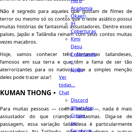
Hero
Academia
Não é segredo para aqueles que gostam de filmes de
Okaeri
terror ou mesmo só os contos que o leste asiático possui
JH
muitas histórias de fantasmas assustadores. Dentre esses
Coberturas
países, Japão e Tailândia reinam com seus contos muitas
Kimi
vezes macabros.
Desu
Explorando
Hoje, vamos conhecer três fantasmas tailandeses,
o
famosos em sua terra e que têm a fama de ser tão
Japão
aterrorizantes para os nativos, que a simples menção
Ver
deles pode trazer azar!
todas...
KUMAN THONG
Chat
Discord
WhatsApp
Para muitas pessoas — coelha inclusa —, nada é mais
Grupo
assustador do que crianças fantasmas. Diga-se de
no
passagem, essa variação tailandesa é particularmente
Facebook
assustadora. Na Tailândia, além do budismo e outras