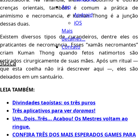
App
crenças orientais, também é comum a prática de
Android
animismo e necromancia, e Kuman Thong é a junção
iOS
dessas duas.
Mais
Existem diversos tipos de curandeiros, dentre eles os
detalhes...
praticantes de necromancia. Esses “xamãs necromantes”
Contato
criam Kuman Thong quando fetos natimortos são
retirados cirurgicamente de suas mães. Após um ritual —
Busca
que esta coelha não irá descrever aqui —, eles são
deixados em um santuário.
LEIA TAMBÉM:
Divindades taoístas: os três puros
Três aplicativos para ver
doramas
!
Um..Dois..Três... Acabou! Os Mestres voltam ao
ringue.
CONFIRA TRÊS DOS MAIS ESPERADOS GAMES PARA