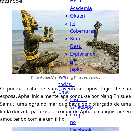
Hero
tocando-a.
Academia
Okaeri
JH
Coberturas
Kimi
Desu
Explorando
o
Japão
Ver
Phra Aphai Mani e Nang Phisuea Samut
todas...
O poema trata de suas aventuras após fugir de sua
Chat
esposa. Aphai inicialmente apaixonou-se por Nang Phisuea
Discord
Samut, uma ogra do mar que havia se disfarçado de uma
WhatsApp
linda donzela para se aproximar de Aphai e conquistar seu
Grupo
amor, tendo com ele um filho.
no
Facebook