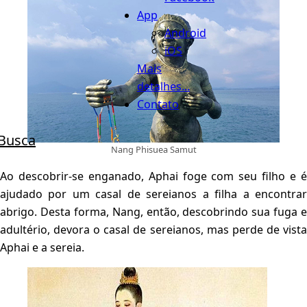
App
Android
iOS
Mais
detalhes...
Contato
Busca
Nang Phisuea Samut
Ao descobrir-se enganado, Aphai foge com seu filho e é
ajudado por um casal de sereianos a filha a encontrar
abrigo. Desta forma, Nang, então, descobrindo sua fuga e
adultério, devora o casal de sereianos, mas perde de vista
Aphai e a sereia.