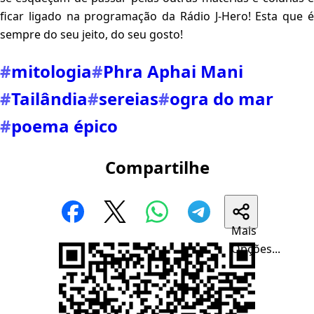
ficar ligado na programação da Rádio J-Hero! Esta que é
sempre do seu jeito, do seu gosto!
#
mitologia
#
Phra Aphai Mani
#
Tailândia
#
sereias
#
ogra do mar
#
poema épico
Compartilhe
Mais
Opções...