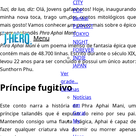
CITY
Tuzi, da lua, diz:
Olá, Jovens gafanhotos! Hoje, inaugurando
POP
minha nova toca, trago um dos contos mitológicos que
Bankai
mais gosto! Vamos conhecer um pouco mais sobre o épico
PLAYLIST
poema tailandês
Phra Aphai Mani
!
TOKYO
Menu
NIGHT
Phra Aphai Mani
é um poema imenso de fantasia épica qu
FOREVER
contém mais de 48.700 linhas. Escrito durante o século XIX,
INDIE
levou 22 anos para ser concluído e possui um único autor:
JAPAN
Sunthorn Phu.
Ver
grade...
Príncipe fugitivo
Colunas
Notícias
em
Este conto narra a história de Phra Aphai Mani, um
Geral
príncipe tailandês que é expulso do reino por seu pai.
My
Mantendo consigo uma flauta mágica, Aphai é capaz de
J-
fazer qualquer criatura viva dormir ou morrer apenas