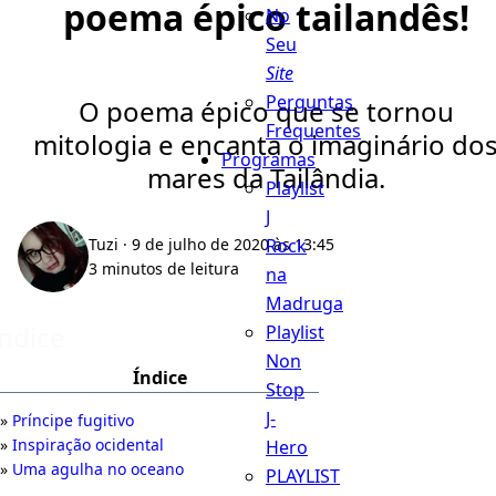
poema épico tailandês!
No
Seu
Site
Perguntas
O poema épico que se tornou
Frequentes
mitologia e encanta o imaginário do
Programas
mares da Tailândia.
Playlist
J
Rock
Tuzi
· 9 de julho de 2020 às 13:45
3 minutos de leitura
na
Madruga
Índice
Playlist
Non
Índice
Stop
J-
Príncipe fugitivo
Inspiração ocidental
Hero
Uma agulha no oceano
PLAYLIST