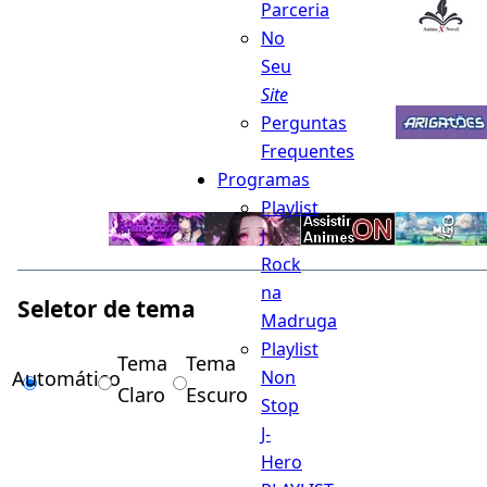
Parceria
No
Seu
Site
Perguntas
Frequentes
Programas
Playlist
J
Rock
na
Seletor de tema
Madruga
Playlist
Tema
Tema
Automático
Non
Claro
Escuro
Stop
J-
Hero