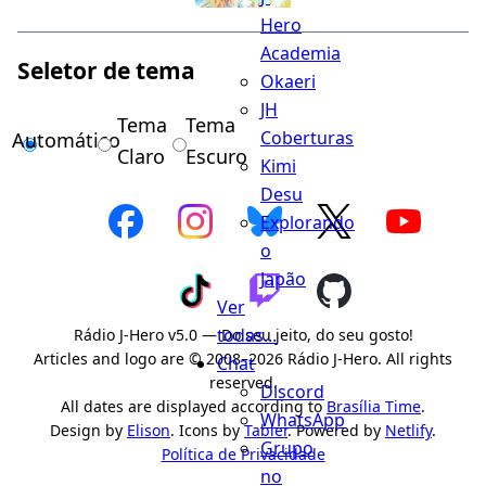
Hero
Academia
Seletor de tema
Okaeri
JH
Tema
Tema
Coberturas
Automático
Claro
Escuro
Kimi
Desu
Explorando
o
Japão
Ver
todas...
Rádio J-Hero v5.0 — Do seu jeito, do seu gosto!
Articles and logo are © 2008–2026 Rádio J-Hero. All rights
Chat
reserved.
Discord
All dates are displayed according to
Brasília Time
.
WhatsApp
Design by
Elison
. Icons by
Tabler
. Powered by
Netlify
.
Grupo
Política de Privacidade
no