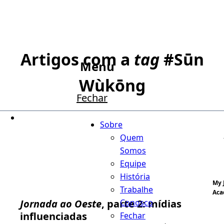
Artigos com a
tag
#
Sūn
Menu
Wùkōng
Fechar
Sobre
Quem
Somos
Equipe
História
My 
Trabalhe
Aca
Conosco
Jornada ao Oeste
, parte 2: mídias
influenciadas
Fechar