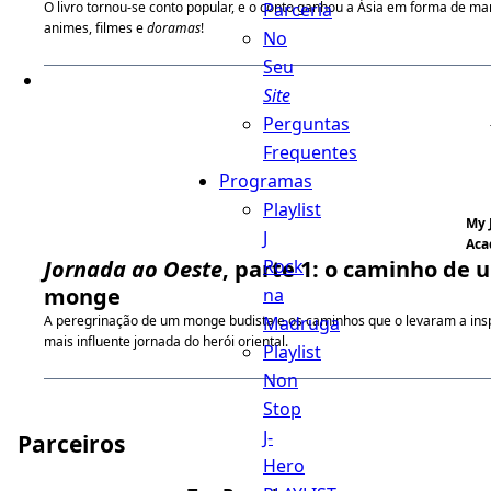
Parceria
O livro tornou-se conto popular, e o conto ganhou a Ásia em forma de ma
animes, filmes e
doramas
!
No
Seu
Site
Perguntas
Frequentes
Programas
Playlist
My 
J
Aca
Rock
Jornada ao Oeste
, parte 1: o caminho de 
monge
na
Madruga
A peregrinação de um monge budista e os caminhos que o levaram a insp
mais influente jornada do herói oriental.
Playlist
Non
Stop
J-
Parceiros
Hero