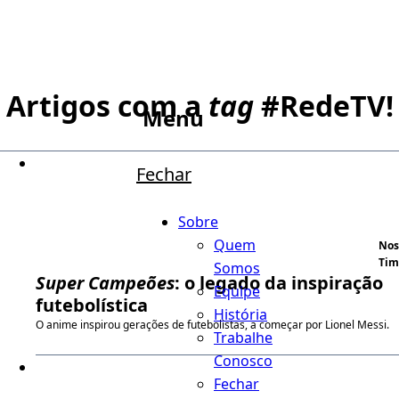
Artigos com a
tag
#
RedeTV!
Menu
Fechar
Sobre
Quem
Nos
Tim
Somos
Super Campeões
: o legado da inspiração
Equipe
futebolística
História
O anime inspirou gerações de futebolistas, a começar por Lionel Messi.
Trabalhe
Conosco
Fechar