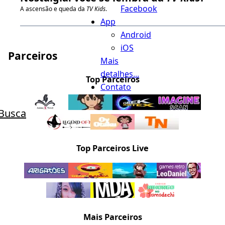
Facebook
A ascensão e queda da
TV Kids
.
App
Android
iOS
Parceiros
Mais
detalhes...
Top Parceiros
Contato
Busca
Top Parceiros Live
Mais Parceiros