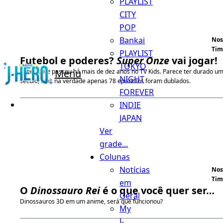
PLAYLIST
CITY
POP
Bankai
Nos
Tim
PLAYLIST
Futebol e poderes?
Super Onze
vai jogar!
TOKYO
Menu
Super Onze
passou há mais de dez anos no TV Kids. Parece ter durado u
NIGHT
século, mas na verdade apenas 78 episódios foram dublados.
FOREVER
INDIE
JAPAN
Ver
grade...
Colunas
Notícias
Nos
Tim
em
O
Dinossauro Rei
é o que você quer ser…
Geral
Dinossauros 3D em um anime, será que funcionou?
My
J-