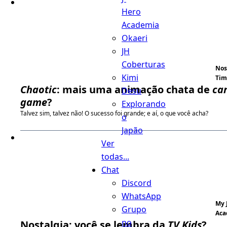
Hero
Academia
Okaeri
JH
Coberturas
Nos
Kimi
Tim
Chaotic
: mais uma animação chata de
ca
Desu
game
?
Explorando
Talvez sim, talvez não! O sucesso foi grande; e aí, o que você acha?
o
Japão
Ver
todas...
Chat
Discord
WhatsApp
My 
Grupo
Aca
no
Nostalgia: você se lembra da
TV Kids
?