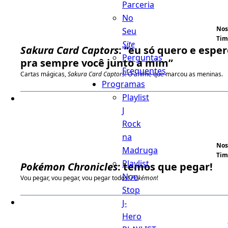
Parceria
No
Nos
Seu
Tim
Site
Sakura Card Captors
: “eu só quero e esper
Perguntas
pra sempre você junto a mim”
Frequentes
Cartas mágicas,
Sakura Card Captors
! O anime que marcou as meninas.
Programas
Playlist
J
Rock
na
Nos
Madruga
Tim
Playlist
Pokémon Chronicles
: temos que pegar!
Non
Vou pegar, vou pegar, vou pegar todos!
Pokémon
!
Stop
J-
Hero