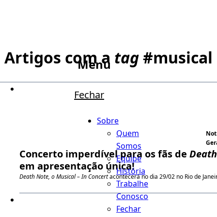
Artigos com a
tag
#
musical
Menu
Fechar
Sobre
Quem
Not
Ger
Somos
Concerto imperdível para os fãs de
Death
Equipe
em apresentação única!
História
Death Note, o Musical – In Concert
acontecerá no dia 29/02 no Rio de Janei
Trabalhe
Conosco
Fechar