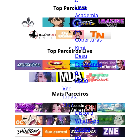
Hero
Top Parceiros
Academia
Okaeri
JH
Coberturas
Kimi
Top Parceiros Live
Desu
Explorando
o
Japão
Ver
Mais Parceiros
todas...
Chat
Discord
WhatsApp
Grupo
no