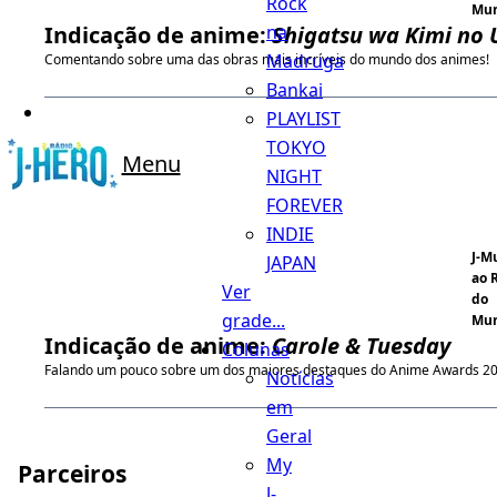
Rock
Mu
na
Indicação de anime:
Shigatsu wa Kimi no 
Madruga
Comentando sobre uma das obras mais incríveis do mundo dos animes!
Bankai
PLAYLIST
TOKYO
Menu
NIGHT
FOREVER
INDIE
J-M
JAPAN
ao 
Ver
do
grade...
Mu
Indicação de anime:
Carole & Tuesday
Colunas
Falando um pouco sobre um dos maiores destaques do Anime Awards 20
Notícias
em
Geral
My
Parceiros
J-