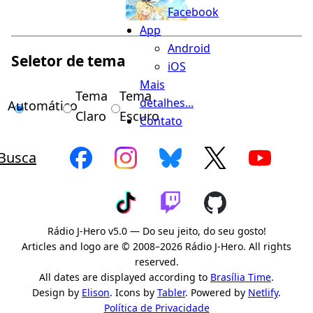
Facebook
App
Android
Seletor de tema
iOS
Mais
Tema
Tema
detalhes...
Automático
Claro
Escuro
Contato
Busca
Rádio J-Hero v5.0 — Do seu jeito, do seu gosto!
Articles and logo are © 2008–2026 Rádio J-Hero. All rights
reserved.
All dates are displayed according to
Brasília Time
.
Design by
Elison
. Icons by
Tabler
. Powered by
Netlify
.
Política de Privacidade