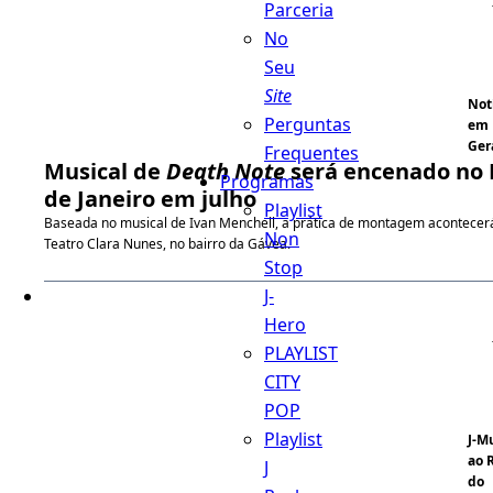
Parceria
No
Seu
Site
Not
Perguntas
em
Ger
Frequentes
Musical de
Death Note
será encenado no 
Programas
de Janeiro em julho
Playlist
Baseada no musical de Ivan Menchell, a prática de montagem acontecer
Non
Teatro Clara Nunes, no bairro da Gávea.
Stop
J-
Hero
PLAYLIST
CITY
POP
Playlist
J-M
ao 
J
do