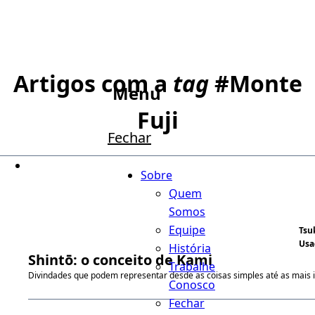
Artigos com a
tag
#
Monte
Menu
Fuji
Fechar
Sobre
Quem
Somos
Equipe
Tsu
Usa
História
Shintō: o conceito de Kami
Trabalhe
Divindades que podem representar desde as coisas simples até as mais i
Conosco
Fechar