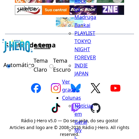
Rock
na
Madruga
Bankai
PLAYLIST
TOKYO
Seletor de tema
Menu
NIGHT
FOREVER
Tema
Tema
Automático
INDIE
Claro
Escuro
JAPAN
Ver
grade...
Colunas
Notícias
em
Rádio J-Hero v5.0 — Do seu jeito, do seu gosto!
Geral
Articles and logo are © 2008–2026 Rádio J-Hero. All rights
My
reserved.
J-