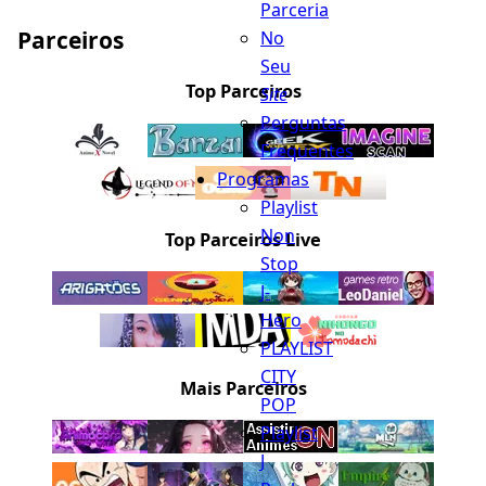
Parceria
Parceiros
No
Seu
Top Parceiros
Site
Perguntas
Frequentes
Programas
Playlist
Non
Top Parceiros Live
Stop
J-
Hero
PLAYLIST
CITY
Mais Parceiros
POP
Playlist
J