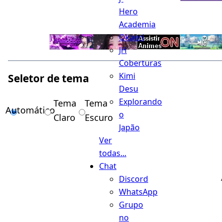
Hero
Academia
Okaeri
JH
Coberturas
Kimi
Seletor de tema
Desu
Explorando
Tema
Tema
Automático
o
Claro
Escuro
Japão
Ver
todas...
Chat
Discord
WhatsApp
Grupo
no