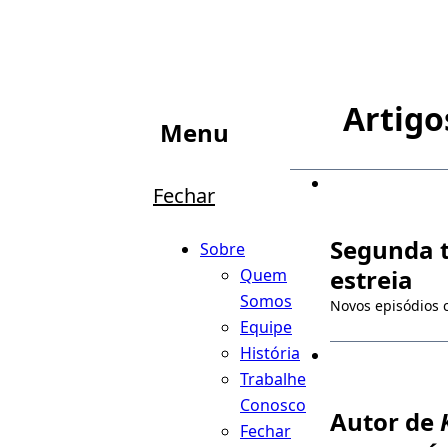
Artigo
Menu
Fechar
Segunda 
Sobre
estreia
Quem
Somos
Novos episódios
Equipe
História
Trabalhe
Conosco
Autor de
Fechar