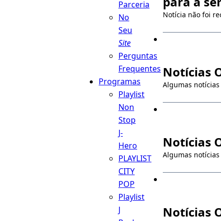
para a sér
Parceria
Notícia não foi 
No
Seu
Site
Perguntas
Frequentes
Notícias 
Programas
Algumas notícias
Playlist
Non
Stop
J-
Notícias 
Hero
Algumas notícias
PLAYLIST
CITY
POP
Playlist
Notícias 
J