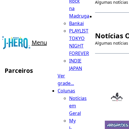
Rock
Algumas notícias
na
Madruga
Bankai
PLAYLIST
Notícias 
TOKYO
Menu
Algumas notícias
NIGHT
FOREVER
INDIE
JAPAN
Parceiros
Ver
grade...
Colunas
Notícias
em
Geral
My
J-