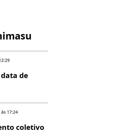
himasu
12:29
 data de
 às 17:24
ento coletivo