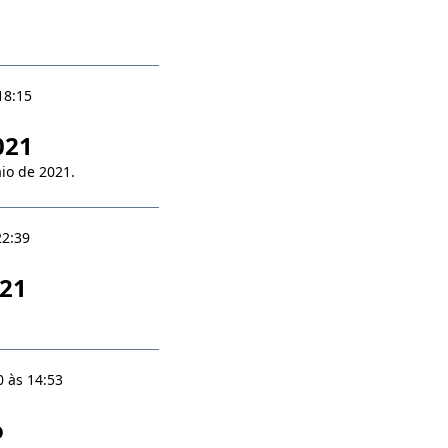
18:15
021
io de 2021.
22:39
021
 às 14:53
o