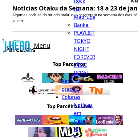
Rock
We
Notícias Otaku da Semana: 18 a 23 de jan
na
Algumas notícias do mundo otaku que ocorreram na semana dos dias 18 
Madruga
janeiro.
Bankai
PLAYLIST
TOKYO
Menu
Parceiros
NIGHT
FOREVER
Top Parceiros
INDIE
JAPAN
Ver
grade...
Colunas
Notícias
Top Parceiros Live
em
Geral
My
J-