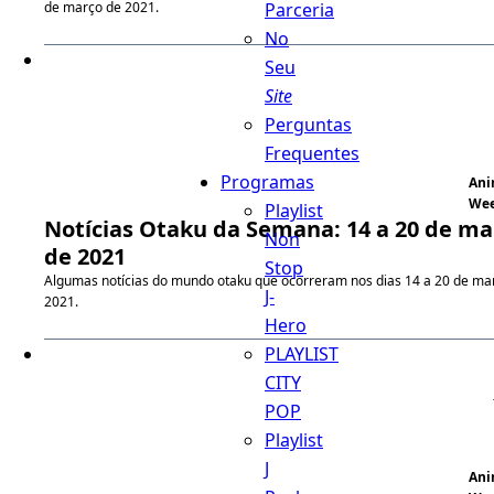
Parceria
de março de 2021.
No
Seu
Site
Perguntas
Frequentes
Programas
An
We
Playlist
Notícias Otaku da Semana: 14 a 20 de ma
Non
de 2021
Stop
Algumas notícias do mundo otaku que ocorreram nos dias 14 a 20 de ma
J-
2021.
Hero
PLAYLIST
CITY
POP
Playlist
J
An