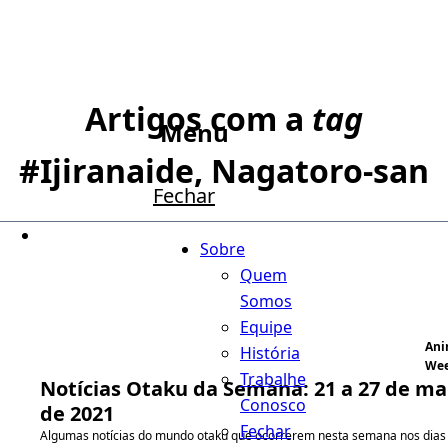
Artigos com a
tag
Menu
#
Ijiranaide, Nagatoro-san
Fechar
Sobre
Quem
Somos
Equipe
An
História
We
Trabalhe
Notícias Otaku da Semana: 21 a 27 de ma
Conosco
de 2021
Fechar
Algumas notícias do mundo otaku que ocorrerem nesta semana nos dias 