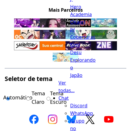
Hero
Mais Parceiros
Academia
Okaeri
JH
Coberturas
Kimi
Desu
Explorando
o
Japão
Seletor de tema
Ver
todas...
Tema
Tema
Automático
Chat
Claro
Escuro
Discord
WhatsApp
Grupo
no