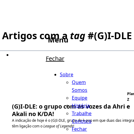
Artigos com a
tag
#
(G)I-DLE
Menu
Fechar
Sobre
Quem
Somos
Pla
Equipe
Z
História
(G)I-DLE: o grupo com as vozes da Ahri e
Akali no K/DA!
Trabalhe
Conosco
A indicação de hoje é o (G)I-DLE, grupo de k-pop em que duas das integr
têm ligação com o
League of Legends
!
Fechar