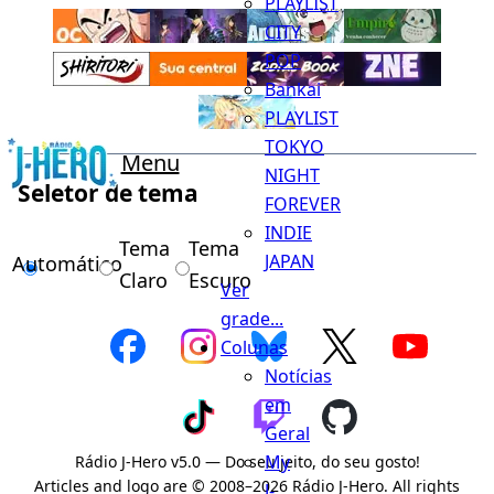
PLAYLIST
CITY
POP
Bankai
PLAYLIST
TOKYO
Menu
NIGHT
Seletor de tema
FOREVER
INDIE
Tema
Tema
JAPAN
Automático
Claro
Escuro
Ver
grade...
Colunas
Notícias
em
Geral
My
Rádio J-Hero v5.0 — Do seu jeito, do seu gosto!
Articles and logo are © 2008–2026 Rádio J-Hero. All rights
J-