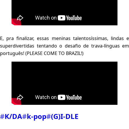
E, pra finalizar, essas meninas talentosíssimas, lindas e
superdivertidas tentando o desafio de trava-línguas em
português! (
PLEASE COME TO BRAZIL!
)
#
K/DA
#
k-pop
#
(G)I-DLE