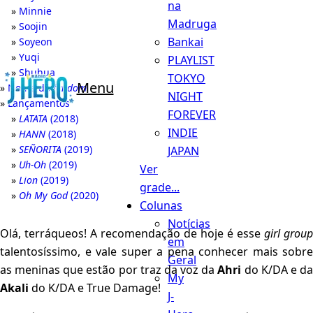
na
Minnie
Madruga
Soojin
Bankai
Soyeon
Yuqi
PLAYLIST
Shuhua
TOKYO
Menu
Nome do
fandom
NIGHT
Lançamentos
FOREVER
LATATA
(2018)
INDIE
HANN
(2018)
SEÑORITA
(2019)
JAPAN
Uh-Oh
(2019)
Ver
Lion
(2019)
grade...
Oh My God
(2020)
Colunas
Notícias
Olá, terráqueos! A recomendação de hoje é esse
girl group
em
talentosíssimo, e vale super a pena conhecer mais sobre
Geral
as meninas que estão por traz da voz da
Ahri
do K/DA e d
My
Akali
do K/DA e True Damage!
J-