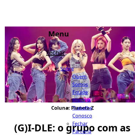
Menu
Fechar
Sobre
Quem
Somos
Equipe
História
Trabalhe
Coluna:
Planeta Z
Conosco
Fechar
(G)I-DLE: o grupo com as
Parceria