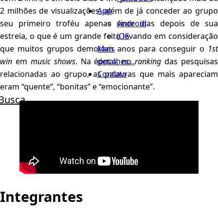
App
2 milhões de visualizações, além de já conceder ao grupo
Android
seu primeiro troféu apenas vinte dias depois de sua
iOS
estreia, o que é um grande feito levando em consideração
Mais
que muitos grupos demoram anos para conseguir o
1st
detalhes...
win
em
music shows
. Na época, no
ranking
das pesquisa
Contato
relacionadas ao grupo, as palavras que mais apareciam
eram “quente”, “bonitas” e “emocionante”.
Busca
Integrantes