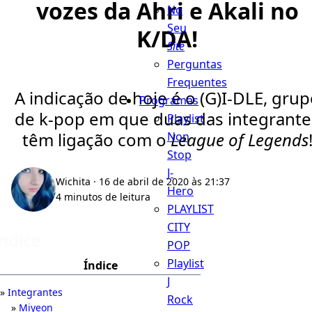
vozes da Ahri e Akali no
No
Seu
K/DA!
Site
Perguntas
Frequentes
A indicação de hoje é o (G)I-DLE, gru
Programas
de k-pop em que duas das integrante
Playlist
têm ligação com o
League of Legends
Non
Stop
J-
Wichita
· 16 de abril de 2020 às 21:37
Hero
4 minutos de leitura
PLAYLIST
CITY
Índice
POP
Playlist
Índice
J
Integrantes
Rock
Miyeon