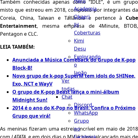
Hero
Também conhecidas apenas como “IDLE”, é um grupo
Academia
misto que estreou em 2018, composto por integrantes da
Okaeri
Coreia, China, Taiwan e Tailândia e pertence à
Cube
JH
Entertainment
, mesma empresa de 4Minute, BTOB,
Coberturas
Pentagon e CLC.
Kimi
LEIA TAMBÉM:
Desu
Explorando
Anunciada a Música Comeback do Grupo de K-pop
o
Block-B!
Japão
Novo grupo de k-pop SuperM tem idols do SHINee,
Ver
Exo, NCT e WayV
todas...
O grupo de K-pop Beast lança o mini-álbum
Chat
Midnight Sun!
Discord
2014 é o ano do K-Pop no Brasil. Confira o Próximo
WhatsApp
Grupo que virá!
Grupo
no
As meninas fizeram uma estreia incrível em maio de 2018
Facebook
com
LATATA
, e em dois dias o MV já havia alcançado mais de