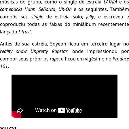
músicas do grupo, como o single de estreia
LATATA
e o
comebacks
Hann
,
Señorita
,
Uh-Oh
e os seguintes. Também
compôs seu
single
de estreia solo,
Jelly
, e escreveu 
coproduziu todas as faixas do miniálbum recentemente
lançado
I Trust
.
Antes de sua estreia, Soyeon ficou em terceiro lugar no
reality show
Unpretty Rapstar
, onde impressionou po
compor seus próprios
raps
, e ficou em vigésimo no
Produce
101
.