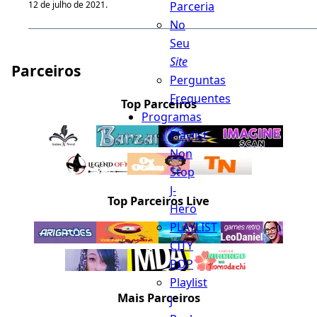
Parceria
12 de julho de 2021.
No
Seu
Site
Parceiros
Perguntas
Frequentes
Top Parceiros
Programas
Playlist
Non
Stop
J-
Top Parceiros Live
Hero
PLAYLIST
CITY
POP
Playlist
Mais Parceiros
J