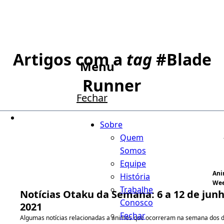
Artigos com a
tag
#
Blade
Menu
Runner
Fechar
Sobre
Quem
Somos
Equipe
An
História
We
Trabalhe
Notícias Otaku da Semana: 6 a 12 de jun
Conosco
2021
Fechar
Algumas notícias relacionadas a animes que ocorreram na semana dos d