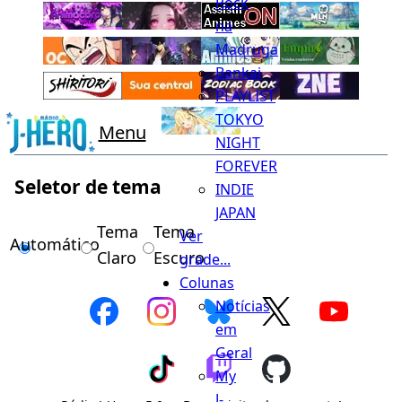
Rock
na
Madruga
Bankai
PLAYLIST
TOKYO
Menu
NIGHT
FOREVER
Seletor de tema
INDIE
JAPAN
Tema
Tema
Ver
Automático
Claro
Escuro
grade...
Colunas
Notícias
em
Geral
My
J-