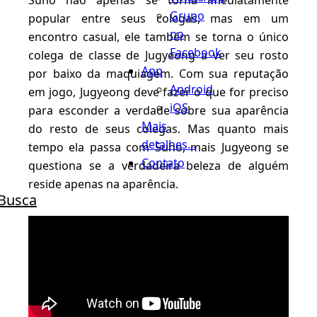
Grupo
popular entre seus colegas, mas em um
no
encontro casual, ele também se torna o único
Facebook
colega de classe de Jugyeong a ver seu rosto
App
por baixo da maquiagem. Com sua reputação
Android
em jogo, Jugyeong deve fazer o que for preciso
iOS
para esconder a verdade sobre sua aparência
Mais
do resto de seus colegas. Mas quanto mais
detalhes...
tempo ela passa com Suho, mais Jugyeong se
Contato
questiona se a verdadeira beleza de alguém
reside apenas na aparência.
Busca