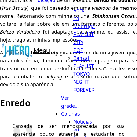
Em 2021, fiz a
indicação
de um
k-drama
,
Beleza Verdadeir
J
(
True Beauty
), que foi baseado em uma
webtoon
de mesm
Rock
nome. Retornando com minha coluna,
Shinkansen Otaku
na
voltarei a falar sobre ele em um formato diferente, pois
Madruga
Beleza Verdadeira
foi adaptado para anime, eu assisti e,
PLAYLIST
hoje, trago as minhas impressões.
CITY
Menu
POP
A história de
True Beauty
gira em torno de uma jovem que,
Bankai
na adolescência, dominou a arte da maquiagem para se
PLAYLIST
transformar em uma deslumbrante “deusa”. Ela fez isso
TOKYO
para combater o
bullying
e a discriminação que sofria
NIGHT
devido a sua aparência.
FOREVER
Ver
Enredo
grade...
Colunas
Notícias
Cansada de ser menosprezada por sua
em
aparência pouco atraente, a estudante do