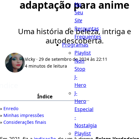
adaptação para anime
No
Seu
Site
Perguntas
Uma história de beleza, intriga e
Frequentes
autodescoberta.
Programas
Playlist
Vicky
· 29 de setembro de 2024 às 22:11
Non
4 minutos de leitura
Stop
J-
Índice
Hero
J-
Índice
Hero
Enredo
Especial
Minhas impressões
-
Considerações finais
Nostalgia
Playlist