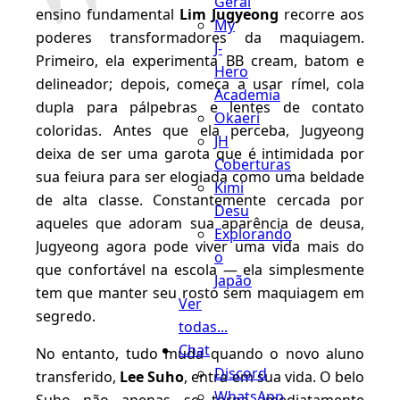
Geral
ensino fundamental
Lim Jugyeong
recorre aos
My
poderes transformadores da maquiagem.
J-
Primeiro, ela experimenta BB cream, batom e
Hero
delineador; depois, começa a usar rímel, cola
Academia
dupla para pálpebras e lentes de contato
Okaeri
coloridas. Antes que ela perceba, Jugyeong
JH
deixa de ser uma garota que é intimidada por
Coberturas
sua feiura para ser elogiada como uma beldade
Kimi
de alta classe. Constantemente cercada por
Desu
aqueles que adoram sua aparência de deusa,
Explorando
Jugyeong agora pode viver uma vida mais do
o
que confortável na escola — ela simplesmente
Japão
tem que manter seu rosto sem maquiagem em
Ver
segredo.
todas...
Chat
No entanto, tudo muda quando o novo aluno
Discord
transferido,
Lee Suho
, entra em sua vida. O belo
WhatsApp
Suho não apenas se torna imediatamente