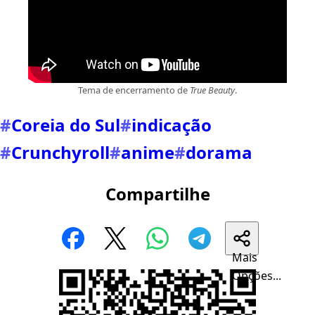
Tema de encerramento de
True Beauty
.
#
Coreia do Sul
#
indicação
#
Crunchyroll
#
anime
#
dorama
Compartilhe
Mais
Opções...