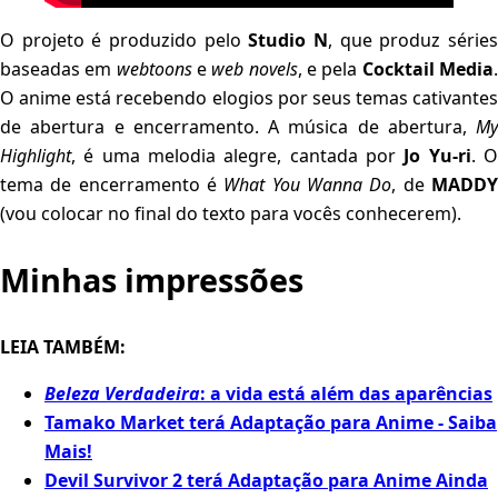
O projeto é produzido pelo
Studio N
, que produz série
baseadas em
webtoons
e
web novels
, e pela
Cocktail Media
O anime está recebendo elogios por seus temas cativantes
de abertura e encerramento. A música de abertura,
My
Highlight
, é uma melodia alegre, cantada por
Jo Yu-ri
. 
tema de encerramento é
What You Wanna Do
, de
MADD
(vou colocar no final do texto para vocês conhecerem).
Minhas impressões
LEIA TAMBÉM:
Beleza Verdadeira
: a vida está além das aparências
Tamako Market terá Adaptação para Anime - Saiba
Mais!
Devil Survivor 2 terá Adaptação para Anime Ainda