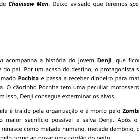
 de
Chainsaw Man
. Deixo avisado que teremos
spo
n
acompanha a história do jovem
Denji
, que fic
 do pai. Por um acaso do destino, o protagonista 
hamado
Pochita
e passa a receber dinheiro para ma
a. O cãozinho Pochita tem uma peculiar motosserr
om isso, Denji consegue exterminar os alvos.
ele é traído pela organização e é morto pelo
Zombi
o maior sacrifício possível e salva Denji. Após o
a renasce como metade humano, metade demônio, ca
pelo corpo ao puxar uma cordão do peito.