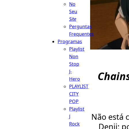
No
Seu
Site
Perguntas
Frequentes
Programas
Playlist
Non
Stop
J-
Chain
Hero
PLAYLIST
CITY
POP
Playlist
Não está c
J
Rock
Denji; p