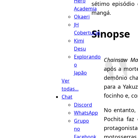
Hero
sétimo episódio
Academia
mangá.
Okaeri
JH
Sinopse
Coberturas
Kimi
Desu
Explorando
Chainsaw Ma
o
após a morte
Japão
demônio c
Ver
para a Yakuz
todas...
focinho e, c
Chat
Discord
No entanto, 
WhatsApp
Pochita faz 
Grupo
protagonist
no
motosserras 
Facebook