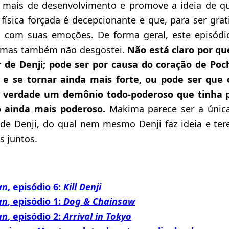
mais de desenvolvimento e promove a ideia de qu
física forçada é decepcionante e que, para ser grati
o com suas emoções. De forma geral, este episódi
, mas também não desgostei.
Não está claro por que
 de Denji; pode ser por causa do coração de Poc
 e se tornar ainda mais forte, ou pode ser que 
na verdade um demônio todo-poderoso que tinha p
 ainda mais poderoso.
Makima parece ser a única
 de Denji, do qual nem mesmo Denji faz ideia e te
s juntos.
an
, episódio 6:
Kill Denji
an
, episódio 1:
Dog & Chainsaw
an
, episódio 2:
Arrival in Tokyo