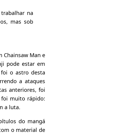
 trabalhar na
ios, mas sob
m Chainsaw Man e
ji pode estar em
foi o astro desta
rrendo a ataques
s anteriores, foi
 foi muito rápido:
 a luta.
apítulos do mangá
com o material de