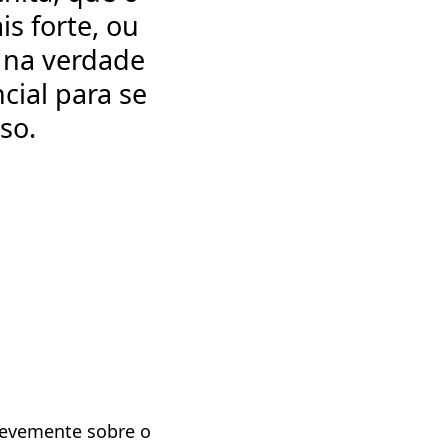
s forte, ou
e na verdade
ial para se
so.
revemente sobre o