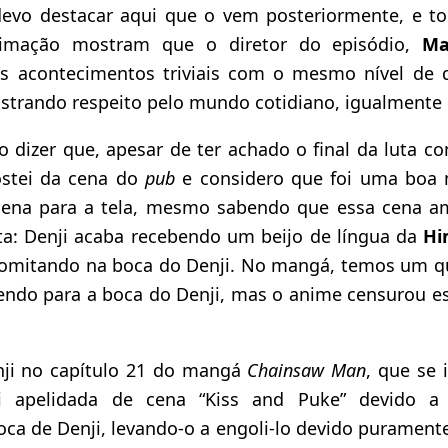
evo destacar aqui que o vem posteriormente, e t
nimação mostram que o diretor do episódio,
Ma
os acontecimentos triviais com o mesmo nível de 
strando respeito pelo mundo cotidiano, igualmente 
dizer que, apesar de ter achado o final da luta co
ostei da cena do
pub
e considero que foi uma boa 
ena para a tela, mesmo sabendo que essa cena am
a: Denji acaba recebendo um beijo de língua da
Hi
omitando na boca do Denji. No mangá, temos um q
endo para a boca do Denji, mas o anime censurou es
nji no capítulo 21 do mangá
Chainsaw Man
, que se 
i apelidada de cena “Kiss and Puke” devido a
ca de Denji, levando-o a engoli-lo devido puramente