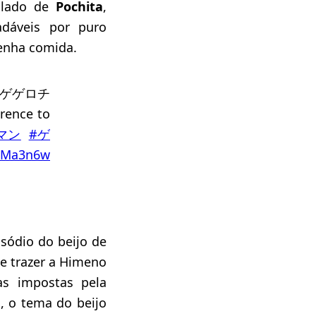
o lado de
Pochita
,
eis ​​​​por puro
tenha comida.
ys ゲゲゲロチ
rence to
マン
#ゲ
h2Ma3n6w
sódio do beijo de
de trazer a Himeno
as impostas pela
 o tema do beijo