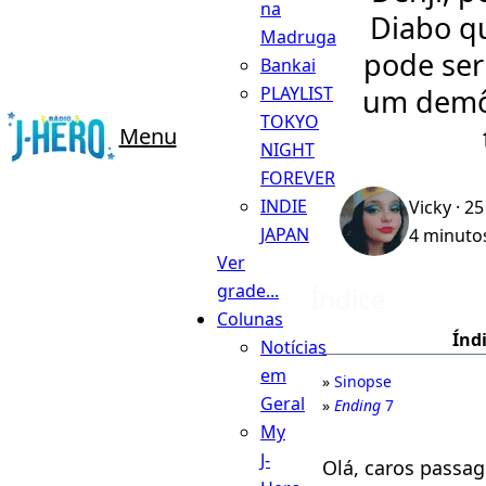
na
Diabo qu
Madruga
pode ser
Bankai
um demôn
PLAYLIST
TOKYO
Menu
NIGHT
FOREVER
INDIE
Vicky
· 25
JAPAN
4 minutos
Ver
grade...
Índice
Colunas
Índ
Notícias
em
Sinopse
Geral
Ending
7
My
J-
Olá, caros passa