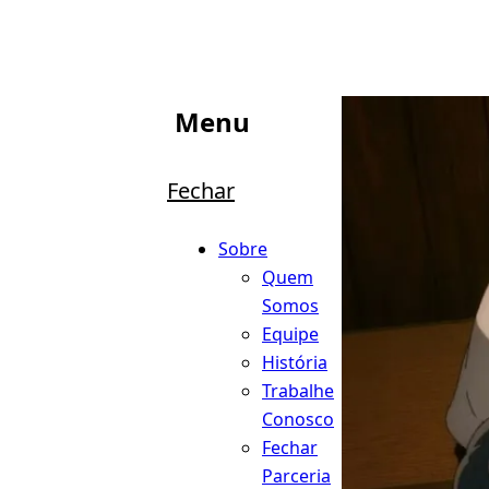
Menu
Fechar
Sobre
Quem
Somos
Equipe
História
Trabalhe
Conosco
Fechar
Parceria