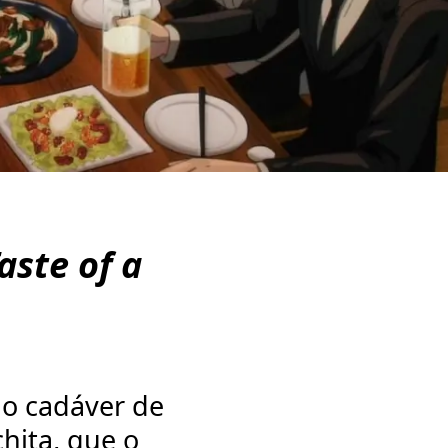
aste of a
 o cadáver de
hita, que o