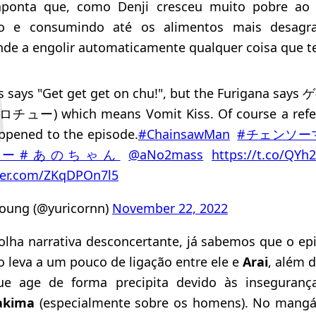
 aponta que, como Denji cresceu muito pobre a
 e consumindo até os alimentos mais desagradáv
ende a engolir automaticamente qualquer coisa que 
ics says "Get get get on chu!", but the Furigana sa
ュー) which means Vomit Kiss. Of course a refe
ppened to the episode.
#ChainsawMan
#チェンソー
ュー
#あのちゃん
@aNo2mass
https://t.co/QY
tter.com/ZKqDPOn7l5
young (@yuricornn)
November 22, 2022
olha narrativa desconcertante, já sabemos que o epi
 leva a um pouco de ligação entre ele e
Arai
, além 
 age de forma precipita devido às inseguranç
akima
(especialmente sobre os homens). No mangá,