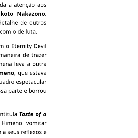
oda a atenção aos
koto Nakazono
,
detalhe de outros
com o de luta.
m o Eternity Devil
maneira de trazer
ena leva a outra
meno
, que estava
uadro espetacular
sa parte e borrou
intitula
Taste of a
 Himeno vomitar
 a seus reflexos e