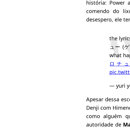
história: Power
comendo do lixo
desespero, ele t
the lyr
ュー (ゲロチ
what ha
ロチ
pic.twi
— yuri 
Apesar dessa esc
Denji com Himeno
como alguém que
autoridade de
M