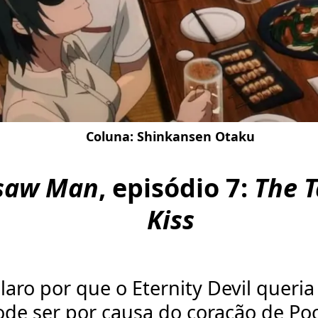
Coluna:
Shinkansen Otaku
saw Man
, episódio 7:
The T
Kiss
laro por que o Eternity Devil queria
ode ser por causa do coração de Poc