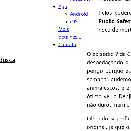
App
Pelos podere
Android
Public Safe
iOS
risco de mor
Mais
detalhes...
Contato
O episódio 7 de
C
Busca
despedaçando o
perigo porque es
semana: pudemos
animalescos, e e
ótimo ver o Denji
não durou nem ci
Olhando superfic
original, já que