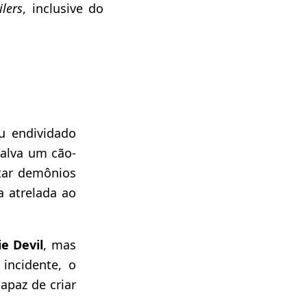
ilers
, inclusive do
ou endividado
salva um cão-
tar demônios
a atrelada ao
e Devil
, mas
 incidente, o
paz de criar