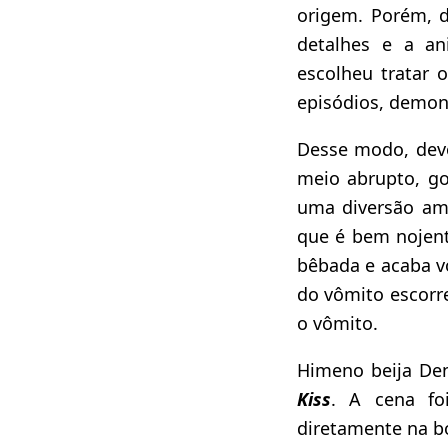
origem. Porém, d
detalhes e a a
escolheu tratar 
episódios, demon
Desse modo, devo 
meio abrupto, g
uma diversão am
que é bem nojent
bêbada e acaba v
do vômito escorr
o vômito.
Himeno beija De
Kiss
. A cena fo
diretamente na bo