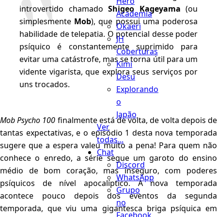
Hero
introvertido chamado
Shigeo Kageyama
(ou
Academia
simplesmente
Mob
), que possui uma poderosa
Okaeri
habilidade de telepatia. O potencial desse poder
JH
psíquico é constantemente suprimido para
Coberturas
evitar uma catástrofe, mas se torna útil para um
Kimi
vidente vigarista, que explora seus serviços por
Desu
uns trocados.
Explorando
o
Japão
Mob Psycho 100
finalmente está de volta, de volta depois d
Ver
tantas expectativas, e o episódio 1 desta nova temporada
todas...
sugere que a espera valeu muito a pena! Para quem não
Chat
conhece o enredo, a série segue um garoto do ensino
Discord
médio de bom coração, mas inseguro, com poderes
WhatsApp
psíquicos de nível apocalíptico. A nova temporada
Grupo
acontece pouco depois dos eventos da segunda
no
temporada, que viu uma gigantesca briga psíquica em
Facebook