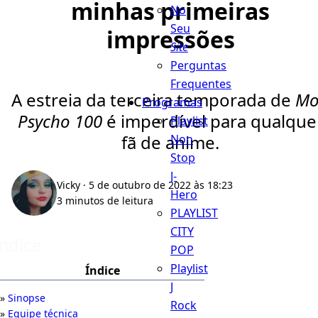
minhas primeiras
No
Seu
impressões
Site
Perguntas
Frequentes
A estreia da terceira temporada de
Mo
Programas
Psycho 100
é imperdível para qualque
Playlist
fã de anime.
Non
Stop
J-
Vicky
· 5 de outubro de 2022 às 18:23
Hero
3 minutos de leitura
PLAYLIST
CITY
Índice
POP
Playlist
Índice
J
Sinopse
Rock
Equipe técnica