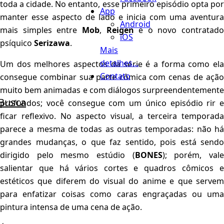
toda a cidade. No entanto, esse primeiro episódio opta por
App
manter esse aspecto de lado e inicia com uma aventura
Android
mais simples entre
Mob
,
Reigen
e o novo contratado
iOS
psíquico
Serizawa
.
Mais
detalhes...
Um dos melhores aspectos da série é a forma como ela
Contato
consegue combinar sua parte cômica com cenas de ação
muito bem animadas e com diálogos surpreendentemente
Busca
profundos; você consegue com um único episódio rir e
ficar reflexivo. No aspecto visual, a terceira temporada
parece a mesma de todas as outras temporadas: não há
grandes mudanças, o que faz sentido, pois está sendo
dirigido pelo mesmo estúdio (
BONES
); porém, val
salientar que há vários cortes e quadros cômicos e
estéticos que diferem do visual do anime e que servem
para enfatizar coisas como caras engraçadas ou uma
pintura intensa de uma cena de ação.