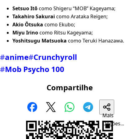
Setsuo Itō
como Shigeru “MOB” Kageyama;
Takahiro Sakurai
como Arataka Reigen;
Akio Ōtsuka
como Ekubo;
Miyu Irino
como Ritsu Kageyama;
Yoshitsugu Matsuoka
como Teruki Hanazawa.
#
anime
#
Crunchyroll
#
Mob Psycho 100
Compartilhe
Mais
Opções...