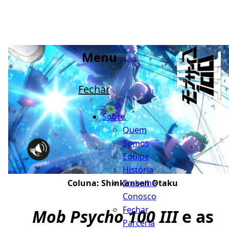
Menu
Fechar
Sobre
Quem
Somos
Equipe
História
Trabalhe
Coluna:
Shinkansen Otaku
Conosco
Fechar
Mob Psycho 100 III
e as
Parceria