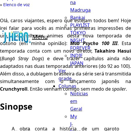
na
Elenco de voz
Madruga
Bankai
Olá, caros viajantes, espero que estejam todos bem! Hoje
PLAYLIST
irei falar para vocês as minhas primeiras impressões de
TOKYO
um dos melhores animes desta nova temporada de
Menu
NIGHT
outono (em minha opinião):
Mob Psycho 100 III
. Esta
FOREVER
temporada conta com um novo diretor,
Takahiro Hasu
INDIE
(
Bungō Stray Dogs
) e deve trazer capítulos ainda não
JAPAN
adaptados nas duas temporadas anteriores (do 92 ao 100).
Ver
Além disso, a dublagem brasileira da série será transmitida
grade...
simultaneamente com o lançamento japonês na
Colunas
Crunchyroll
. Então venham comigo sem medo de
spoiler
.
Notícias
em
Sinopse
Geral
My
J-
A obra conta a história de um garoto