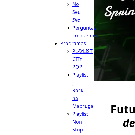
No
Seu
Site
Perguntas
Frequentes
Programas
PLAYLIST
CITY
POP
Playlist
J
Rock
na
Futu
Madruga
Playlist
d
Non
Stop