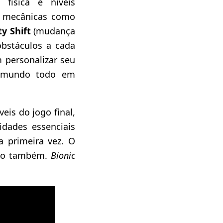
 física e níveis
a mecânicas como
ty Shift
(mudança
obstáculos a cada
 personalizar seu
do mundo todo em
eis do jogo final,
dades essenciais
 primeira vez. O
eto também.
Bionic