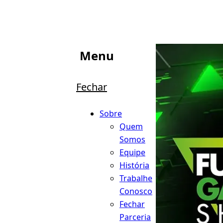
Menu
Fechar
Sobre
Quem
Somos
Equipe
História
Trabalhe
Conosco
Fechar
Parceria