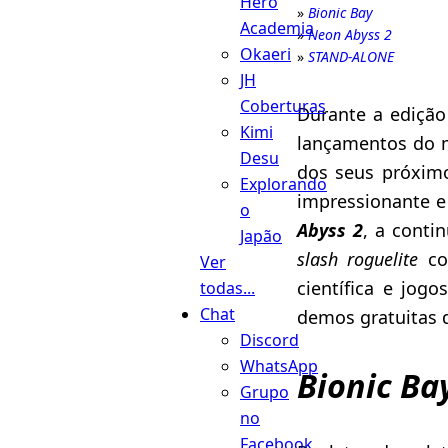
Hero
Bionic Bay
Academia
Neon Abyss 2
Okaeri
STAND-ALONE
JH
Coberturas
Durante a ediçã
Kimi
lançamentos do 
Desu
dos seus próximo
Explorando
impressionante e
o
Abyss 2
, a cont
Japão
slash
roguelite
co
Ver
científica e jog
todas...
Chat
demos gratuitas 
Discord
WhatsApp
Bionic Ba
Grupo
no
Facebook