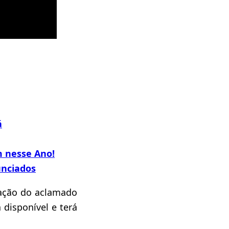
á
m nesse Ano!
nciados
ação do aclamado
 disponível e terá