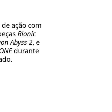
s de ação com
abeças
Bionic
on Abyss 2
, e
LONE
durante
ado.