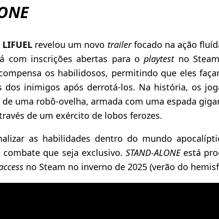
LONE
a
LIFUEL
revelou um novo
trailer
focado na ação fluí
tá com inscrições abertas para o
playtest
no Steam.
compensa os habilidosos, permitindo que eles faç
s dos inimigos após derrotá-los. Na história, os jo
l de uma robô-ovelha, armada com uma espada gig
ravés de um exército de lobos ferozes.
nalizar as habilidades dentro do mundo apocalípt
e combate que seja exclusivo.
STAND-ALONE
está pro
 access
no Steam no inverno de 2025 (verão do hemisfé