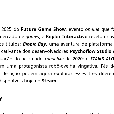
o 2025 do
Future Game Show
, evento
on-line
que f
mercado de
games
, a
Kepler Interactive
revelou nov
s títulos:
Bionic Bay
, uma aventura de plataform
 cativante dos desenvolvedores
Psychoflow Studio
inuação do aclamado
roguelike
de 2020; e
STAND-AL
m uma protagonista robô-ovelha vingativa. Fãs 
os de ação podem agora explorar esses três dife
disponíveis hoje no
Steam
.
y