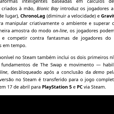
aformas inteligentes baseadas em cálculos de
 criados à mão,
Bionic Bay
introduz os jogadores 
de lugar),
ChronoLag
(diminuir a velocidade) e
Gravi
ra manipular criativamente o ambiente e superar 
imeira amostra do modo
on-line
, os jogadores podem
ta e competir contra fantasmas de jogadores 
os em tempo.
nível no Steam também inclui os dois primeiros nív
 fundamentos de The Swap e movimento — habili
line
, desbloqueado após a conclusão da
demo
pela
 versão no Steam é transferido para o jogo compl
em 17 de abril para
PlayStation 5
e
PC
via Steam.