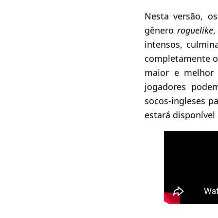
Nesta versão, o
gênero
roguelike
,
intensos, culmin
completamente o j
maior e melhor 
jogadores pode
socos-ingleses p
estará disponível