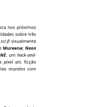
oca nos próximos
idades sobre três
a
sci-fi
visualmente
e
Mureena
;
Neon
ONE
, um
hack-and-
de
pixel art
, ficção
rentes mundos com