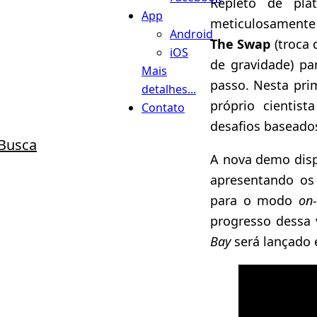
Repleto de plat
App
meticulosamente
Android
The Swap
(troca 
iOS
de gravidade) pa
Mais
passo. Nesta pr
detalhes...
próprio cientis
Contato
desafios basead
Busca
A nova demo dispo
apresentando os
para o modo
on-
progresso dessa
Bay
será lançado 