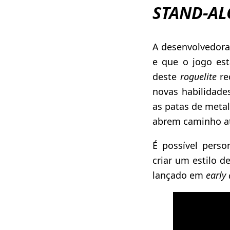
STAND-A
A desenvolvedor
e que o jogo es
deste
roguelite
re
novas habilidade
as patas de meta
abrem caminho at
É possível perso
criar um estilo d
lançado em
early