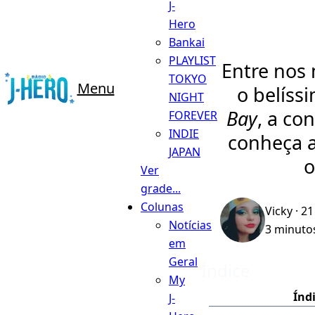
J-
Hero
Bankai
PLAYLIST
Entre nos 
TOKYO
Menu
o belíss
NIGHT
Bay
, a co
FOREVER
INDIE
conheça a
JAPAN
Ver
grade...
Colunas
Vicky
· 21
Notícias
3 minutos
em
Geral
Índice
My
Índ
J-