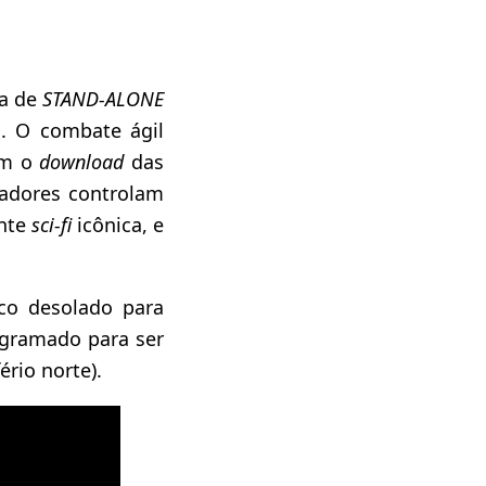
da de
STAND-ALONE
 O combate ágil
am o
download
das
gadores controlam
ante
sci-fi
icônica, e
ico desolado para
gramado para ser
rio norte).