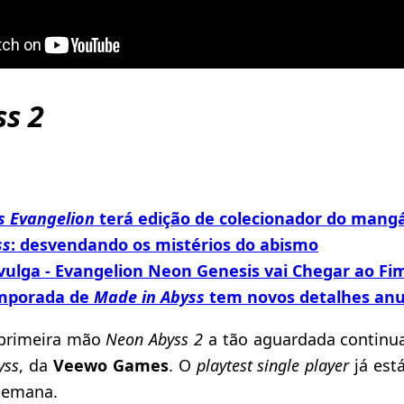
s 2
s Evangelion
terá edição de colecionador do mang
ss
: desvendando os mistérios do abismo
ulga - Evangelion Neon Genesis vai Chegar ao Fi
mporada de
Made in Abyss
tem novos detalhes anu
primeira mão
Neon Abyss 2
a tão aguardada continu
yss
, da
Veewo Games
. O
playtest
single player
já está
semana.