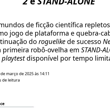
2
e
STAND-ALONE
mundos de ficção científica repleto
imo jogo de plataforma e quebra-c
ntinuação do
roguelike
de sucesso
Ne
 primeira robô-ovelha em
STAND-A
o
playtest
disponível por tempo limit
 de março de 2025 às 14:11
 de leitura
ice