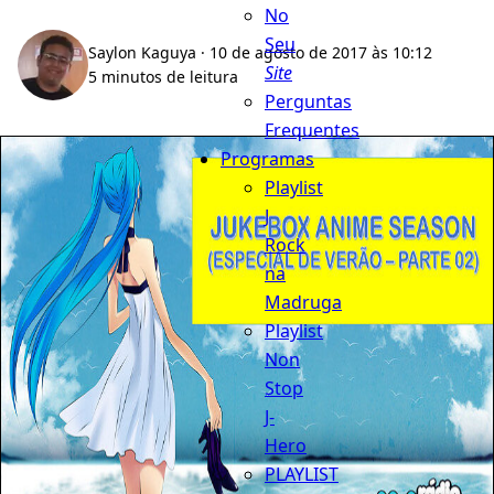
No
Seu
Saylon Kaguya
· 10 de agosto de 2017 às 10:12
Site
5 minutos de leitura
Perguntas
Frequentes
Programas
Playlist
J
Rock
na
Madruga
Playlist
Non
Stop
J-
Hero
PLAYLIST