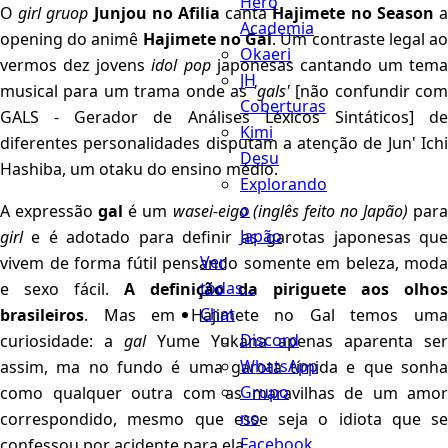
Hero
O
girl gruop
Junjou no Afilia
canta
Hajimete no Season
Academia
opening do animê
Hajimete no Gal
. Um contraste legal a
Okaeri
vermos dez jovens
idol pop
japonesas cantando um tema
JH
musical para um trama onde as
'gals'
[não confundir co
Coberturas
GALS - Gerador de Análises Léxicos Sintáticos] de
Kimi
diferentes personalidades disputam a atenção de Jun' Ichi
Desu
Hashiba, um otaku do ensino médio.
Explorando
o
A expressão
gal
é um
wasei-eigo (inglês feito no Japão)
par
Japão
girl
e é adotado para definir as garotas japonesas que
Ver
vivem de forma fútil pensando somente em beleza, moda
todas...
e sexo fácil.
A definição da piriguete aos olhos
Chat
brasileiros
. Mas em Hajimete no Gal temos uma
Discord
curiosidade: a
gal
Yume Yukana apenas aparenta ser
WhatsApp
assim, ma no fundo é uma garota tímida e que sonha
Grupo
como qualquer outra com as maravilhas de um amor
no
correspondido, mesmo que esse seja o idiota que se
Facebook
confessou por acidente para ela.