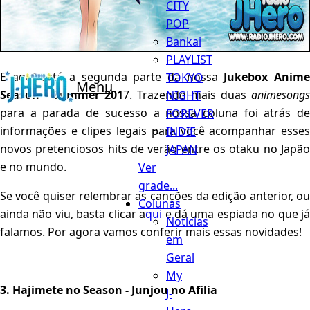
CITY
POP
Bankai
PLAYLIST
E aqui está a segunda parte da nossa
Jukebox Anim
TOKYO
Menu
Season - Summer 201
7. Trazendo mais duas
animesongs
NIGHT
para a parada de sucesso a nossa coluna foi atrás de
FOREVER
informações e clipes legais para você acompanhar esses
INDIE
novos pretenciosos hits de verão entre os otaku no Japão
JAPAN
e no mundo.
Ver
grade...
Se você quiser relembrar as canções da edição anterior, ou
Colunas
ainda não viu, basta clicar a
qui
e dá uma espiada no que j
Notícias
falamos. Por agora vamos conferir mais essas novidades!
em
Geral
My
3. Hajimete no Season - Junjou no Afilia
J-