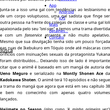
App
Junta-se a isso uma gal com tendências ao lesbianismo e
Android
de um corpo voluptuoso, uma gal sadista que finge ser
iOS
outra pessoa na frente dos colegas de classe e uma gal loli
Mais
apaixonada pelo seu
"oni-san"
e temos uma trama divertida
detalhes...
e com um
fanservice
atraente e não muito apelativo.
Contato
Mesmo que sua divulgação tenha sido um pouco forçada
nas ruas de Ikebukuro em Tóquio onde até máscaras com
Busca
orifícios com insinuações sexuais da protagonista Yukana
foram distribuídos... Deixando isso de lado é importante
citar que o animê é baseado em um mangá de autoria de
Ueno Meguro
e serializado na
Montly Shonen Ace
da
Kadokawa Shoten
. O animê terá 10 episódios e não segue
a trama do mangá que agora que está em seu capítulo 38
e bem no comecinho com apenas quatro volumes
lançados.
Hajimete no Season
(algo como 'A minha primeira vez')