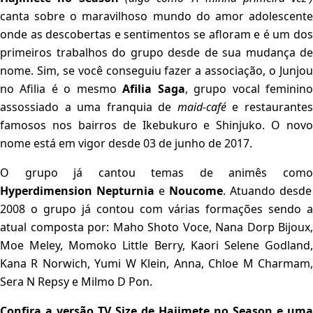
canta sobre o maravilhoso mundo do amor adolescente
onde as descobertas e sentimentos se afloram e é um dos
primeiros trabalhos do grupo desde de sua mudança de
nome. Sim, se você conseguiu fazer a associação, o Junjou
no Afilia é o mesmo
Afilia Saga
, grupo vocal feminin
assossiado a uma franquia de
maid-café
e restaurante
famosos nos bairros de Ikebukuro e Shinjuko. O novo
nome está em vigor desde 03 de junho de 2017.
O grupo já cantou temas de animês como
Hyperdimension Nepturnia
e
Noucome
. Atuando desde
2008 o grupo já contou com várias formações sendo a
atual composta por: Maho Shoto Voce, Nana Dorp Bijoux,
Moe Meley, Momoko Little Berry, Kaori Selene Godland,
Kana R Norwich, Yumi W Klein, Anna, Chloe M Charmam,
Sera N Repsy e Milmo D Pon.
Confira a versão TV Size de Hajimete no Season e uma