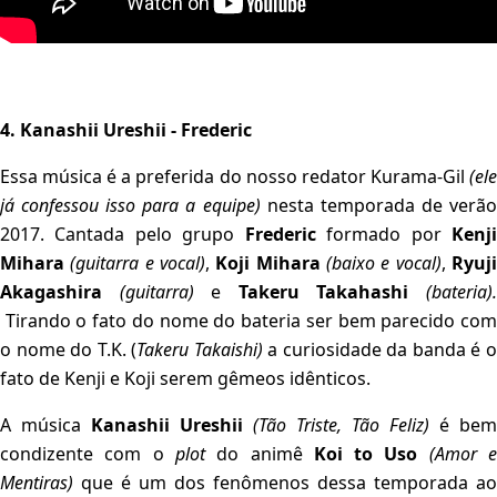
4. Kanashii Ureshii - Frederic
Essa música é a preferida do nosso redator Kurama-Gil
(ele
já confessou isso para a equipe)
nesta temporada de verã
2017. Cantada pelo grupo
Frederic
formado por
Kenj
Mihara
(guitarra e vocal)
,
Koji Mihara
(baixo e vocal)
,
Ryuj
Akagashira
(guitarra)
e
Takeru Takahashi
(bateria)
Tirando o fato do nome do bateria ser bem parecido com
o nome do T.K. (
Takeru Takaishi)
a curiosidade da banda é 
fato de Kenji e Koji serem gêmeos idênticos.
A música
Kanashii Ureshii
(Tão Triste, Tão Feliz)
é bem
condizente com o
plot
do animê
Koi to Uso
(Amor 
Mentiras)
que é um dos fenômenos dessa temporada ao