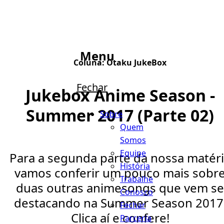
Menu
Coluna:
Otaku JukeBox
Fechar
Jukebox Anime Season -
Summer 2017 (Parte 02)
Sobre
Quem
Somos
Equipe
Para a segunda parte da nossa matér
História
vamos conferir um pouco mais sobr
Trabalhe
duas outras animesongs que vem se
Conosco
destacando na Summer Season 2017
Fechar
Clica aí e confere!
Parceria