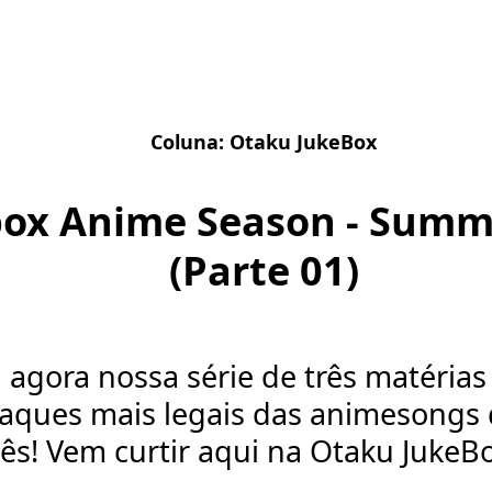
Coluna:
Otaku JukeBox
box Anime Season - Summ
(Parte 01)
 agora nossa série de três matéria
aques mais legais das animesongs 
ês! Vem curtir aqui na Otaku JukeB