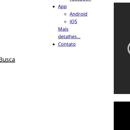
App
Android
iOS
Mais
detalhes...
Contato
Busca