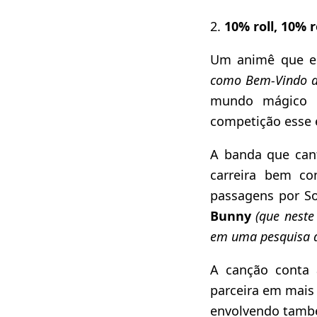
2.
10% roll, 10% 
Um animê que es
como Bem-Vindo a
mundo mágico d
competição esse 
A banda que can
carreira bem co
passagens por So
Bunny
(que nest
em uma pesquisa d
A canção conta 
parceira em mais
envolvendo també