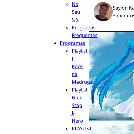
No
Saylon K
Seu
3 minutos
Site
Perguntas
Frequentes
Programas
Playlist
J
Rock
na
Madruga
Playlist
Non
Stop
J-
Hero
PLAYLIST