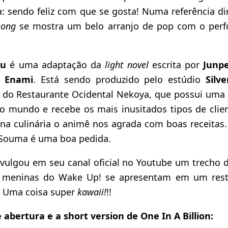
da: sendo feliz com que se gosta! Numa referência d
song
se mostra um belo arranjo de pop com o perfo
ou
é uma adaptação da
light novel
escrita por
Junp
 Enami
. Está sendo produzido pelo estúdio
Silv
na do Restaurante Ocidental Nekoya, que possui uma
 mundo e recebe os mais inusitados tipos de clie
 na culinária o animê nos agrada com boas receitas
 Souma é uma boa pedida.
ivulgou em seu canal oficial no Youtube um trecho 
 meninas do Wake Up! se apresentam em um rest
. Uma coisa super
kawaii!
!!
e abertura e a short version de One In A Billion: