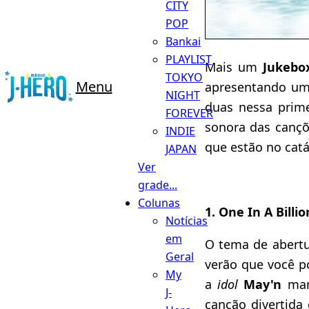
CITY
POP
Bankai
PLAYLIST
Mais um
Jukebo
TOKYO
Menu
apresentando u
NIGHT
duas nessa prime
FOREVER
sonora das cançõ
INDIE
que estão no catá
JAPAN
Ver
grade...
Colunas
1. One In A Billi
Notícias
em
O tema de abert
Geral
verão que você p
My
a
idol
May'n
man
J-
canção divertida