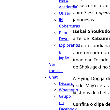
Hero
de se curtir a vi
Academia
animê essa
open
Okaeri
japonesas.
JH
Coberturas
Isekai Shoukud
Kimi
arte de
Katsumi
Desu
história cotidia
Explorando
o
abre um um outro
Japão
imaginar. Focado
Ver
de Shokugeki no
todas...
Chat
A Flying Dog já d
Discord
onde May'n e as
WhatsApp
vestidas de chefs
Grupo
no
Confira o clipe d
Facebook