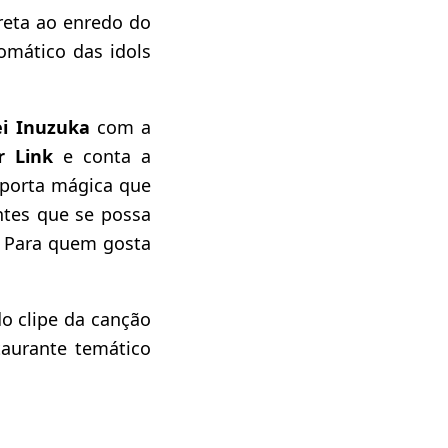
ireta ao enredo do
mático das idols
ei Inuzuka
com a
er Link
e conta a
 porta mágica que
ntes que se possa
. Para quem gosta
do clipe da canção
aurante temático