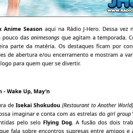
x Anime Season
aqui na Rádio J-Hero. Dessa vez 
m pouco das
animesongs
que agitam a temporada. 
ira parte da matéria. Os destaques ficam por con
es de abertura e/ou encerramento e mostram a va
logo para quem quer se divertir.
on - Wake Up, May'n
ura de
Isekai Shokudou
(Restaurant to Another World
ossa imaginar e conta com as estrelas do
girl group
tidas pelo selo
Flying Dog
. A fusão dos dois tr
 que fala sobre encontros supresas entre amigos e