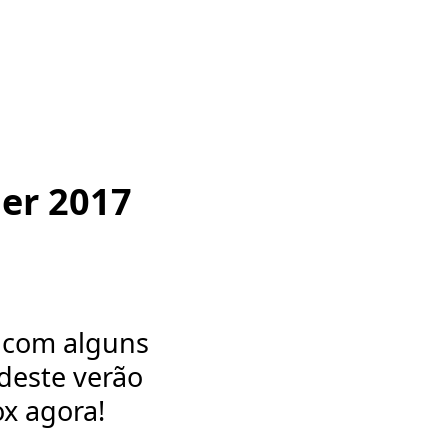
er 2017
s com alguns
deste verão
ox agora!