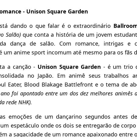
romance - Unison Square Garden
tá dando o que falar é o extraordinário
Ballroo
o Salão)
que conta a história de um jovem estudan
a dança de salão. Com romance, intrigas e 
é um anime sport incomum até mesmo para os fãs de
ta a canção -
Unison Square Garden
- é um trio
nsolidada no Japão. Em animê seus trabalhos an
ul Eater, Blood Blakage Battlefront e o tema de ab
e ano foi apontado entre um dos dez melhores animês 
a rede NHK).
as emoções de um dançarino segundos antes de
 um espetáculo onde os dois se entregarão de corpo 
m a sagacidade de um romance apaixonado entre o