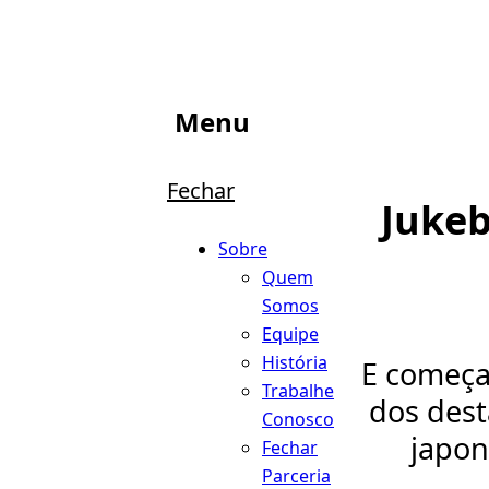
Menu
Fechar
Juke
Sobre
Quem
Somos
Equipe
História
E começa
Trabalhe
dos dest
Conosco
japon
Fechar
Parceria