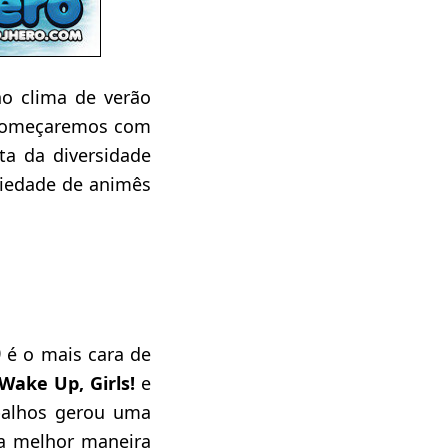
no clima de verão
Começaremos com
ta da diversidade
riedade de animês
)
é o mais cara de
Wake Up, Girls!
e
abalhos gerou uma
 a melhor maneira