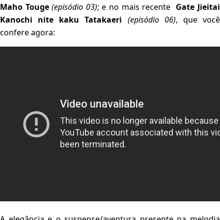
Maho Touge
(episódio 03)
; e no mais recente
Gate Jieita
Kanochi nite kaku Tatakaeri
(episódio 06)
, que voc
confere agora:
A elegância e o suspense/aventura presente na melodia