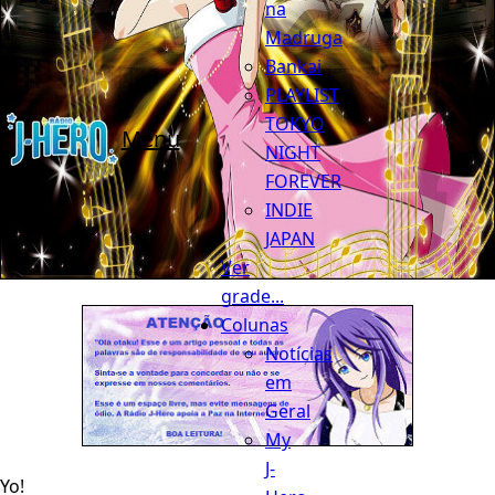
na
Madruga
Bankai
PLAYLIST
TOKYO
Menu
NIGHT
FOREVER
INDIE
JAPAN
Ver
grade...
Colunas
Notícias
em
Geral
My
J-
Yo!