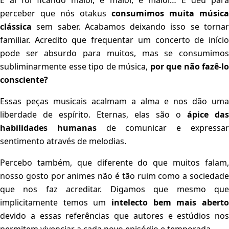
E aí foi ficando maior, e maior, e maior… E deu para
perceber que nós otakus
consumimos muita música
clássica
sem saber. Acabamos deixando isso se tornar
familiar. Acredito que frequentar um concerto de início
pode ser absurdo para muitos, mas se consumimos
subliminarmente esse tipo de música,
por que não fazê-lo
consciente?
Essas peças musicais acalmam a alma e nos dão uma
liberdade de espírito. Eternas, elas são o
ápice das
habilidades humanas
de comunicar e expressa
sentimento através de melodias.
Percebo também, que diferente do que muitos falam,
nosso gosto por animes não é tão ruim como a sociedade
que nos faz acreditar. Digamos que mesmo que
implicitamente temos um
intelecto bem mais aberto
devido a essas referências que autores e estúdios nos