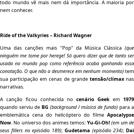
todo mundo vê mais nem dá importância. A maioria por
nem conhecer.
Ride of the Valkyries – Richard Wagner
Uma das canções mais "Pop" da Música Clássica
(que
ninguém me tome por herege! Só quero dizer que de tanto ser
usada no mundo pop como referência acaba ganhando essa
conotação. O que não a desmerece em nenhum momento)
te
sua participação em cenas de grande
tensão/clímax
na
narrativas.
A canção ficou conhecida no
cenário Geek
em
1979
quando serviu de
BG
(background / música de fundo)
para 
emblemática cena do helicóptero do filme
Apocalypse
Now
. No universo dos animes temos:
Yu-Gi-Oh!
(em um d
seus fillers no episódio 189)
;
Gudetama
(episódio 234)
;
Dai