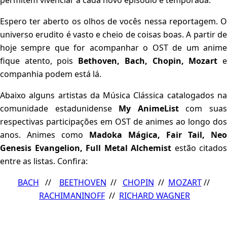
permitem vivenciar a cada novo episódio e temporada.
Espero ter aberto os olhos de vocês nessa reportagem. O
universo erudito é vasto e cheio de coisas boas. A partir de
hoje sempre que for acompanhar o OST de um anime
fique atento, pois
Bethoven, Bach, Chopin, Mozart
companhia podem está lá.
Abaixo alguns artistas da Música Clássica catalogados na
comunidade estadunidense
My AnimeList
com sua
respectivas participações em OST de animes ao longo dos
anos. Animes como
Madoka Mágica, Fair Tail, Neo
Genesis Evangelion, Full Metal Alchemist
estão citados
entre as listas. Confira:
BACH
//
BEETHOVEN
//
CHOPIN
//
MOZART
//
RACHIMANINOFF
//
RICHARD WAGNER