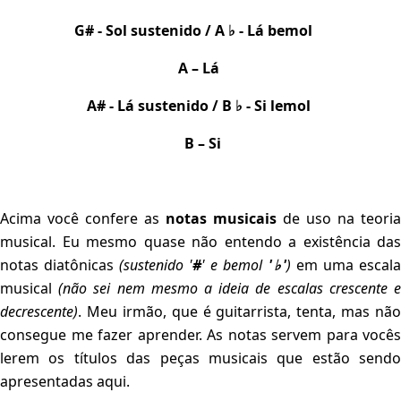
G# - Sol sustenido / A ♭ - Lá bemol
A – Lá
A# - Lá sustenido / B ♭ - Si lemol
B – Si
Acima você confere as
notas musicais
de uso na teoria
musical. Eu mesmo quase não entendo a existência das
notas diatônicas
(sustenido '
#
' e bemol
'♭'
)
em uma escal
musical
(não sei nem mesmo a ideia de escalas crescente 
decrescente)
. Meu irmão, que é guitarrista, tenta, mas não
consegue me fazer aprender. As notas servem para vocês
lerem os títulos das peças musicais que estão sendo
apresentadas aqui.