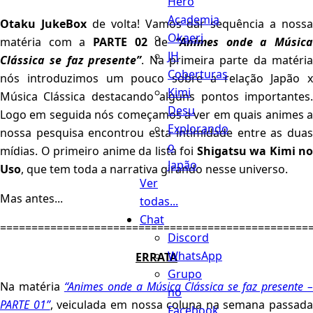
Hero
Academia
Otaku JukeBox
de volta! Vamos dar sequência a nossa
Okaeri
matéria com a
PARTE 02
de
“Animes onde a Músic
JH
Clássica se faz presente”
. Na primeira parte da matéria
Coberturas
nós introduzimos um pouco sobre a relação Japão x
Kimi
Música Clássica destacando alguns pontos importantes.
Desu
Logo em seguida nós começamos a ver em quais animes a
Explorando
nossa pesquisa encontrou esta intimidade entre as duas
o
mídias. O primeiro anime da lista foi
Shigatsu wa Kimi no
Japão
Uso
, que tem toda a narrativa girando nesse universo.
Ver
Mas antes...
todas...
Chat
=================================================
Discord
WhatsApp
ERRATA
Grupo
Na matéria
“Animes onde a Música Clássica se faz presente 
no
PARTE 01”
, veiculada em nossa coluna na semana passada
Facebook