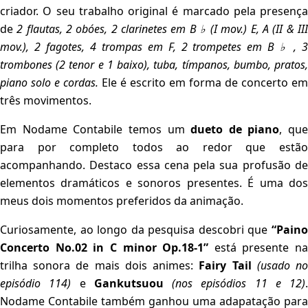
criador. O seu trabalho original é marcado pela presença
de
2 flautas, 2 obóes, 2 clarinetes em B ♭ (I mov.) E, A (II & II
mov.), 2 fagotes, 4 trompas em F, 2 trompetes em B ♭ , 3
trombones (2 tenor e 1 baixo), tuba, tímpanos, bumbo, pratos,
piano solo e cordas.
Ele é escrito em forma de concerto em
três movimentos.
Em Nodame Contabile temos um
dueto de piano
, que
para por completo todos ao redor que estão
acompanhando. Destaco essa cena pela sua profusão de
elementos dramáticos e sonoros presentes. É uma dos
meus dois momentos preferidos da animação.
Curiosamente, ao longo da pesquisa descobri que
“Paino
Concerto No.02 in C minor Op.18-1”
está presente na
trilha sonora de mais dois animes:
Fairy Tail
(usado n
episódio 114)
e
Gankutsuou
(nos episódios 11 e 12)
.
Nodame Contabile também ganhou uma adapatação para