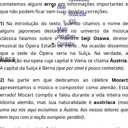
cometemos alguns
erros
em informações importantes 
App
que não podem ficar sem suas devidas correções.
Android
iOS
1)
Na introdução do texto, quando citamos o nome d
Mais
alguns japoneses destaques no universo da música
detalhes...
clássica falamos sobre o maestro
Seiji Ozawa
, direto
Contato
musical da Ópera Estatal de Viena . Na ocasião dissemos
que a sede da Ópera seria na Suíça. Na verdade, a
Busca
federação europeia cuja capital é Viena se chama
Áustria
.
A capital da Suíça é Berna
(que por sinal é pouco conhecida).
2)
Na parte em que dedicamos ao célebre
Mozart
apresentamos o músico e compositor como alemão. Está
errado! Mozart compôs e falou durante a vida inteira no
idioma alemão, mas sua naturalidade é
austríaca
(ma
uma vez nós aqui excluímos a Áustria. Aos nossos leitores que
tem laços com a nação europeia: perdão!)
.