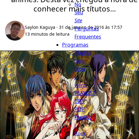
No
conhecer mais títutos...
Seu
Site
Saylon Kaguya
· 31 de janeiro de 2016 às 17:57
Perguntas
13 minutos de leitura
Frequentes
Programas
Playlist
Non
Stop
J-
Hero
PLAYLIST
CITY
POP
Playlist
J
Rock