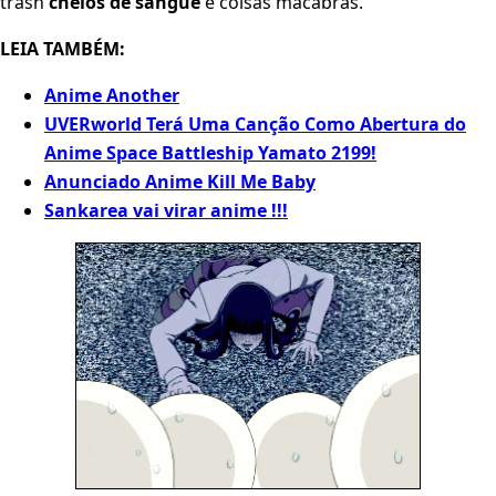
trash
cheios de sangue
e coisas macabras.
LEIA TAMBÉM:
Anime Another
UVERworld Terá Uma Canção Como Abertura do
Anime Space Battleship Yamato 2199!
Anunciado Anime Kill Me Baby
Sankarea vai virar anime !!!