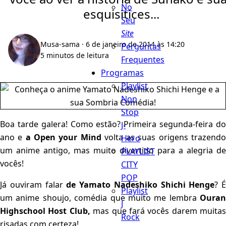
No
esquisitices...
Seu
Site
Musa-sama
· 6 de janeiro de 2014 às 14:20
Perguntas
5 minutos de leitura
Frequentes
Programas
Playlist
Non
Stop
Boa tarde galera! Como estão? Primeira segunda-feira do
J-
ano e
a Open your Mind
volta as suas origens trazend
Hero
um anime antigo, mas muito divertido para a alegria de
PLAYLIST
vocês!
CITY
POP
Já ouviram falar
de Yamato Nadeshiko Shichi Henge
? É
Playlist
um anime shoujo, comédia que muito me lembra
Ouran
J
Highschool Host Club,
mas que fará vocês darem muitas
Rock
risadas com certeza!