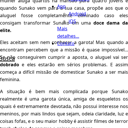
mulher aluga quartos na mansão para quatro jovens e
App
quando Sunako vem para a sua casa, propõe aos que o
Android
aluguel fosse completamente eliminado caso eles
iOS
consigam transformar Sunako em uma
doce dama d
Mais
elite.
detalhes...
Eles aceitam sem nem conhecer a garota! Mas quando a
Contato
encontram percebem que a missão é quase impossível...
Se não conseguirem cumprir a aposta, o aluguel vai ser
Busca
dobrado
e eles estarão em sérios problemas. E assim
começa a difícil missão de domesticar Sunako a ser mais
feminina.
A situação é bem mais complicada porque Sunako
realmente é uma garota única, amiga de esqueletos os
quais é extremamente devotada, não possui interesse nos
meninos, por mais lindos que sejam, odeia claridade, luz e
coisas fofas, e o seu maior hobby é assistir filmes de terror