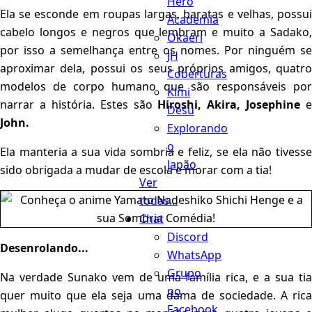
Hero
Ela se esconde em roupas largas, baratas e velhas, possui
Academia
cabelo longos e negros que lembram e muito a Sadako,
Okaeri
por isso a semelhança entre os nomes. Por ninguém se
JH
aproximar dela, possui os seus próprios amigos, quatro
Coberturas
modelos de corpo humano que são responsáveis por
Kimi
narrar a história. Estes são
Hiroshi, Akira, Josephine
e
Desu
John.
Explorando
o
Ela manteria a sua vida sombria e feliz, se ela não tivesse
Japão
sido obrigada a mudar de escola e morar com a tia!
Ver
todas...
Chat
Discord
Desenrolando...
WhatsApp
Grupo
Na verdade Sunako vem de uma família rica, e a sua tia
no
quer muito que ela seja uma dama de sociedade. A rica
Facebook