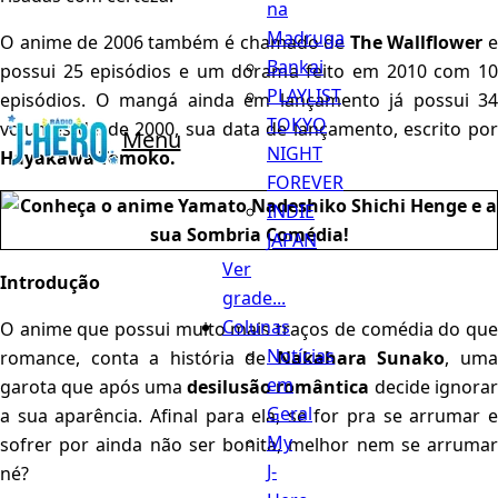
na
Madruga
O anime de 2006 também é chamado de
The Wallflower
Bankai
possui 25 episódios e um dorama feito em 2010 com 10
PLAYLIST
episódios. O mangá ainda em lançamento já possui 34
TOKYO
volumes desde 2000, sua data de lançamento, escrito por
Menu
NIGHT
Hayakawa Tomoko.
FOREVER
INDIE
JAPAN
Ver
Introdução
grade...
Colunas
O anime que possui muito mais traços de comédia do que
Notícias
romance, conta a história de
Nakahara Sunako
, um
em
garota que após uma
desilusão romântica
decide ignora
Geral
a sua aparência. Afinal para ela, se for pra se arrumar e
My
sofrer por ainda não ser bonita, melhor nem se arrumar
J-
né?