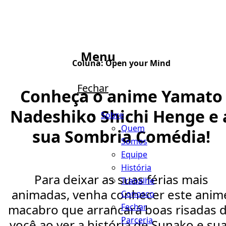
Menu
Coluna:
Open your Mind
Fechar
Conheça o anime Yamato
Nadeshiko Shichi Henge e 
Sobre
Quem
sua Sombria Comédia!
Somos
Equipe
História
Para deixar as suas férias mais
Trabalhe
animadas, venha conhecer este anim
Conosco
Fechar
macabro que arrancará boas risadas 
Parceria
você ao ver a história de Sunako e su