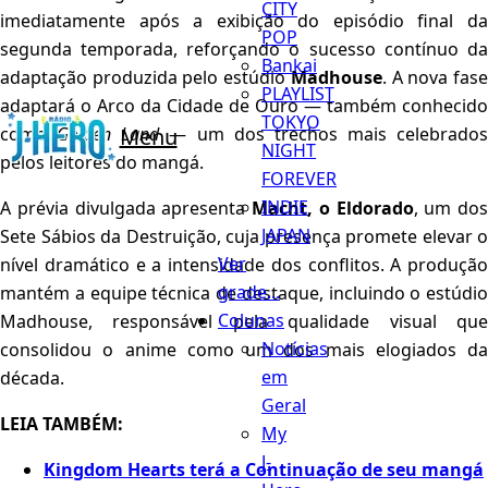
CITY
imediatamente após a exibição do episódio final da
POP
segunda temporada, reforçando o sucesso contínuo da
Bankai
adaptação produzida pelo estúdio
Madhouse
. A nova fas
PLAYLIST
adaptará o Arco da Cidade de Ouro — também conhecido
TOKYO
como
Golden Land
— um dos trechos mais celebrados
Menu
NIGHT
pelos leitores do mangá.
FOREVER
INDIE
A prévia divulgada apresenta
Macht, o Eldorado
, um dos
JAPAN
Sete Sábios da Destruição, cuja presença promete elevar o
Ver
nível dramático e a intensidade dos conflitos. A produção
grade...
mantém a equipe técnica de destaque, incluindo o estúdio
Colunas
Madhouse, responsável pela qualidade visual que
Notícias
consolidou o anime como um dos mais elogiados da
em
década.
Geral
LEIA TAMBÉM:
My
J-
Kingdom Hearts terá a Continuação de seu mangá