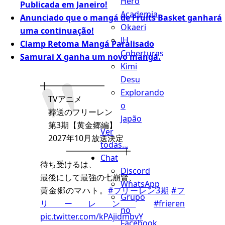
Hero
Publicada em Janeiro!
Academia
Anunciado que o mangá de Fruits Basket ganhará
Okaeri
uma continuação!
JH
Clamp Retoma Mangá Paralisado
Coberturas
Samurai X ganha um novo mangá.
Kimi
Desu
╋━━━━━━━
Explorando
TVアニメ
o
葬送のフリーレン
Japão
第3期【黄金郷編】
Ver
2027年10月放送決定
todas...
━━━━━━━╋
Chat
待ち受けるは、
Discord
最後にして最強の七崩賢、
WhatsApp
黄金郷のマハト。
#フリーレン3期
#フ
Grupo
リーレン
#frieren
no
pic.twitter.com/kPAjidmbvY
Facebook