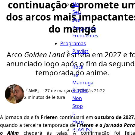
continuação e promete u
No
Seu
dos arcos mais impactante
Site
do mangá
Perguntas
Frequentes
Programas
Playlist
Arco
Golden Land
estreia em 2027 e fo
J
anunciado logo após o fim da segund
Rock
temporada do anime.
na
Madruga
Playlist
「AMF」
· 27 de março de 2026 às 21:22
2 minutos de leitura
Non
Stop
J-
A jornada da elfa
Frieren
continuará em
outubro de 2027
Hero
quando a terceira temporada de
Frieren e a Jornada Par
PLAYLIST
o Além
chegará às telas. A confirmação foi feita