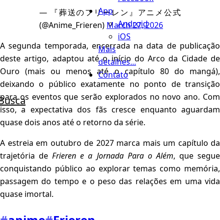
App
— 『葬送のフリーレン』アニメ公式
Android
(@Anime_Frieren)
March 27, 2026
iOS
A segunda temporada, encerrada na data de publicação
Mais
deste artigo, adaptou até o início do Arco da Cidade de
detalhes...
Ouro (mais ou menos até o capítulo 80 do mangá),
Contato
deixando o público exatamente no ponto de transição
para os eventos que serão explorados no novo ano. Com
Busca
isso, a expectativa dos fãs cresce enquanto aguardam
quase dois anos até o retorno da série.
A estreia em outubro de 2027 marca mais um capítulo da
trajetória de
Frieren e a Jornada Para o Além
, que segu
conquistando público ao explorar temas como memória,
passagem do tempo e o peso das relações em uma vida
quase imortal.
#
anime
#
Frieren