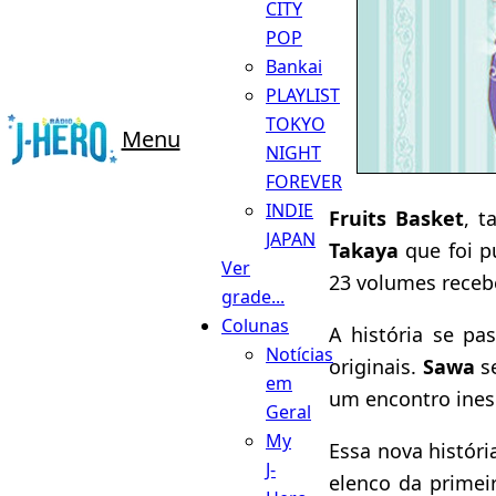
CITY
POP
Bankai
PLAYLIST
TOKYO
Menu
NIGHT
FOREVER
INDIE
Fruits Basket
, 
JAPAN
Takaya
que foi p
Ver
23 volumes receb
grade...
Colunas
A história se p
Notícias
originais.
Sawa
se
em
um encontro ines
Geral
My
Essa nova históri
J-
elenco da primei