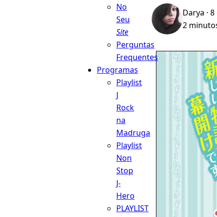
No
Darya
· 8
Seu
2 minutos
Site
Perguntas
Frequentes
Programas
Playlist
J
Rock
na
Madruga
Playlist
Non
Stop
J-
Hero
PLAYLIST