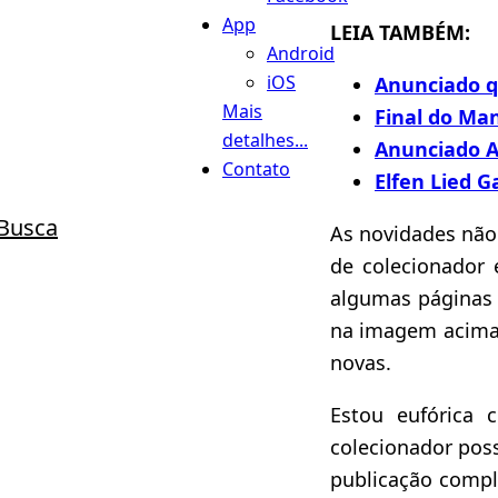
App
LEIA TAMBÉM:
Android
iOS
Anunciado q
Mais
Final do Ma
detalhes...
Anunciado A
Contato
Elfen Lied 
Busca
As novidades não
de colecionador
algumas páginas 
na imagem acima,
novas.
Estou eufórica 
colecionador poss
publicação compl