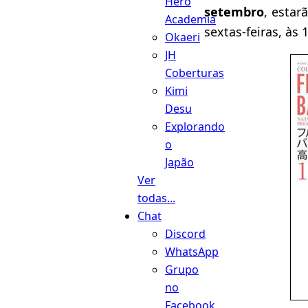
Hero
setembro
, estar
Academia
sextas-feiras, às 
Okaeri
JH
Coberturas
Kimi
Desu
Explorando
o
Japão
Ver
todas...
Chat
Discord
WhatsApp
Grupo
no
Facebook