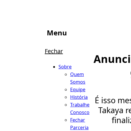
Menu
Fechar
Anunci
Sobre
Quem
Somos
Equipe
História
É isso me
Trabalhe
Takaya r
Conosco
final
Fechar
Parceria