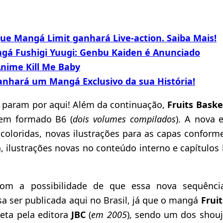
ue Mangá Limit ganhará Live-action. Saiba Mais!
ngá Fushigi Yuugi: Genbu Kaiden é Anunciado
nime Kill Me Baby
Ganhará um Mangá Exclusivo da sua História!
 param por aqui! Além da continuação,
Fruits Bask
 em formado B6 (
dois volumes compilados
). A nova 
coloridas, novas ilustrações para as capas conform
 ilustrações novas no conteúdo interno e capítulos
com a possibilidade de que essa nova sequênc
a ser publicada aqui no Brasil, já que o mangá
Frui
eta pela editora
JBC
(
em 2005
), sendo um dos shouj