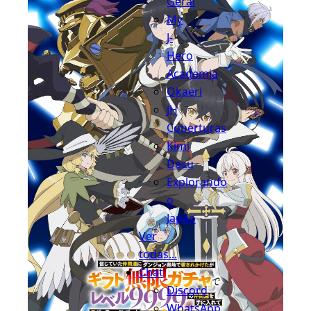
Geral
My
J-
Hero
Academia
Okaeri
JH
Coberturas
Kimi
Desu
Explorando
o
Japão
Ver
todas...
Chat
Discord
WhatsApp