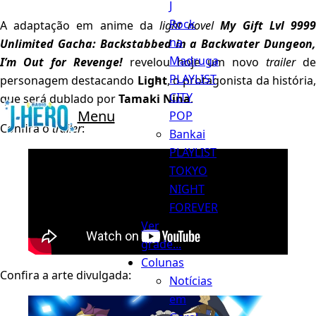
J
Rock
A adaptação em anime da
light novel
My Gift Lvl 999
na
Unlimited Gacha: Backstabbed in a Backwater Dungeon,
Madruga
I’m Out for Revenge!
revelou hoje um novo
trailer
de
PLAYLIST
personagem destacando
Light
, o protagonista da história
CITY
que será dublado por
Tamaki Nina
.
Menu
POP
Confira o
trailer
:
Bankai
PLAYLIST
TOKYO
NIGHT
FOREVER
Ver
grade...
Colunas
Confira a arte divulgada:
Notícias
em