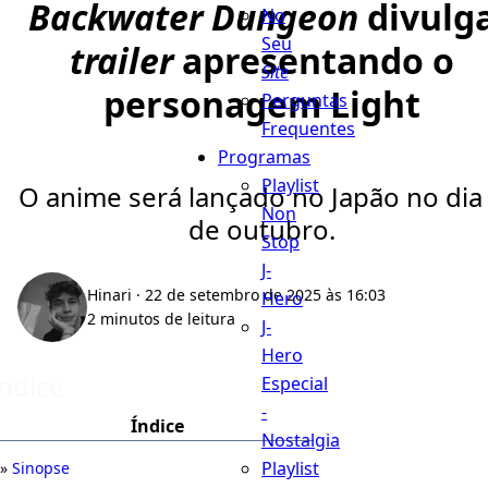
Backwater Dungeon
divulg
No
Seu
trailer
apresentando o
Site
personagem Light
Perguntas
Frequentes
Programas
Playlist
O anime será lançado no Japão no dia
Non
de outubro.
Stop
J-
Hinari
· 22 de setembro de 2025 às 16:03
Hero
2 minutos de leitura
J-
Hero
Índice
Especial
-
Índice
Nostalgia
Playlist
Sinopse