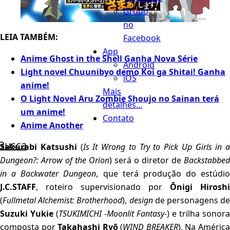
Grupo
no
LEIA TAMBÉM:
Facebook
App
Anime Ghost in the Shell Ganha Nova Série
Android
Light novel Chuunibyo demo Koi ga Shitai! Ganha
iOS
anime!
Mais
O Light Novel Aru Zombie Shoujo no Sainan terá
detalhes...
um anime!
Contato
Anime Another
Busca
Sakurabi Katsushi
(
Is It Wrong to Try to Pick Up Girls in a
Dungeon?: Arrow of the Orion
) será o diretor de
Backstabbed
in a Backwater Dungeon
, que terá produção do estúdio
J.C.STAFF
, roteiro supervisionado por
Ōnigi Hiroshi
(
Fullmetal Alchemist: Brotherhood
),
design
de personagens d
Suzuki Yukie
(
TSUKIMICHI -Moonlit Fantasy-
) e trilha sonora
composta por
Takahashi Ryō
(
WIND BREAKER
). Na Améric