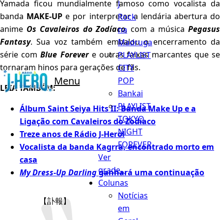
Yamada ficou mundialmente famoso como vocalista da
J
banda
MAKE-UP
e por interpretar a lendária abertura do
Rock
anime
Os Cavaleiros do Zodíaco
, com a música
Pegasus
na
Fantasy
. Sua voz também embalou o encerramento da
Madruga
série com
Blue Forever
e outras faixas marcantes que s
PLAYLIST
tornaram hinos para gerações de fãs.
CITY
Menu
POP
LEIA TAMBÉM:
Bankai
PLAYLIST
Álbum Saint Seiya Hits II: Banda Make Up e a
TOKYO
Ligação com Cavaleiros do Zodíaco
NIGHT
Treze anos de
Rádio J-Hero
!
FOREVER
Vocalista da banda Kagrra, encontrado morto em
Ver
casa
grade...
My Dress-Up Darling
ganhará uma continuação
Colunas
Notícias
【訃報】
em