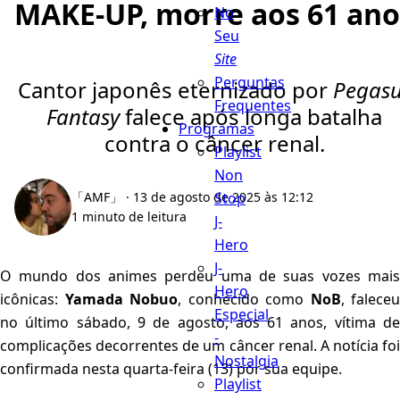
MAKE-UP, morre aos 61 ano
No
Seu
Site
Perguntas
Cantor japonês eternizado por
Pegasu
Frequentes
Fantasy
falece após longa batalha
Programas
contra o câncer renal.
Playlist
Non
Stop
「AMF」
· 13 de agosto de 2025 às 12:12
1 minuto de leitura
J-
Hero
J-
O mundo dos animes perdeu uma de suas vozes mais
Hero
icônicas:
Yamada Nobuo
, conhecido como
NoB
, faleceu
Especial
no último sábado, 9 de agosto, aos 61 anos, vítima de
-
complicações decorrentes de um câncer renal. A notícia foi
Nostalgia
confirmada nesta quarta-feira (13) por sua equipe.
Playlist