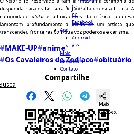
O velório foi reservado à família, mas uma cerimônia de
Grupo
despedida para os fãs será organizada em data futura. A
no
comunidade
otaku
e admiradores da música japones
Facebook
lamentam profundamente a perda de um artista que
App
transcendeu fronteiras com sua voz poderosa e carisma.
Android
iOS
#
MAKE-UP
#
anime
Mais
#
Os Cavaleiros do Zodíaco
#
obituário
detalhes...
Contato
Compartilhe
Busca
Mais
Opções...