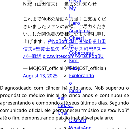
Geral
NoB（山田信夫） 逝去のお知らせ
My
J-
これまでNoBの活動を力強くご支援くだ
Hero
さいましたファンの皆様、ご尽力くださ
Academia
いました関係者の皆様に心より御礼申し
Okaeri
上げます。
@NoBofficial_
#NoB
#山田
JH
信夫
#聖闘士星矢
#ペガサス幻想
#スー
Coberturas
パー戦隊
pic.twitter.com/xvTaCKoqBU
Kimi
Desu
— MOJOST_official (@MOJOST_official)
Explorando
August 13, 2025
o
Diagnosticado com câncer há oito anos, NoB superou o
Japão
prognóstico médico inicial de cinco anos e continuou se
Ver
apresentando e compondo até seus últimos dias. Segundo
todas...
comunicado oficial, ele permaneceu “músico de
rock
NoB
Chat
até o fim, demonstrando paixão inabalável pela arte.
Discord
WhatsApp