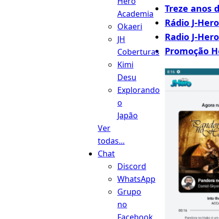
Hero
Treze anos 
Academia
Rádio J-Her
Okaeri
Radio J-Hero
JH
Promoção H
Coberturas
Kimi
Desu
Explorando
o
Japão
Ver
todas...
Chat
Discord
WhatsApp
Grupo
no
Facebook