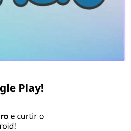
le Play!
ero
e curtir o
roid!