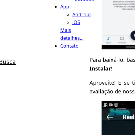
App
Android
iOS
Mais
detalhes...
Contato
Para baixá-lo, ba
Busca
Instalar
!
Aproveite! E se 
avaliação de noss