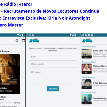
de
Rádio J-Hero
!
o - Recrutamento de Novos Locutores Continua
: Entrevista Exclusiva: Kiria Noir Arondight
ero Master