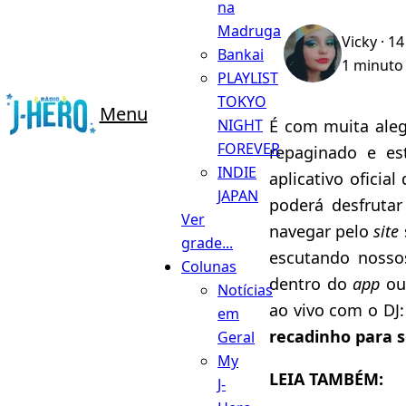
na
Madruga
Vicky
· 14
Bankai
1 minuto 
PLAYLIST
TOKYO
Menu
NIGHT
É com muita aleg
FOREVER
repaginado e es
INDIE
aplicativo oficial
JAPAN
poderá desfruta
Ver
navegar pelo
site
grade...
escutando nosso
Colunas
dentro do
app
ou 
Notícias
ao vivo com o DJ
em
recadinho para se
Geral
My
LEIA TAMBÉM:
J-