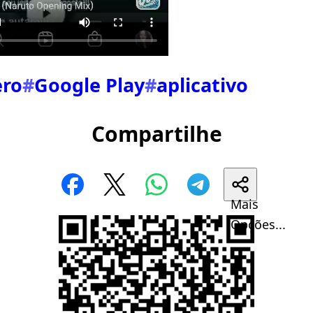
ero
#
Google Play
#
aplicativo
Compartilhe
Mais
Opções...