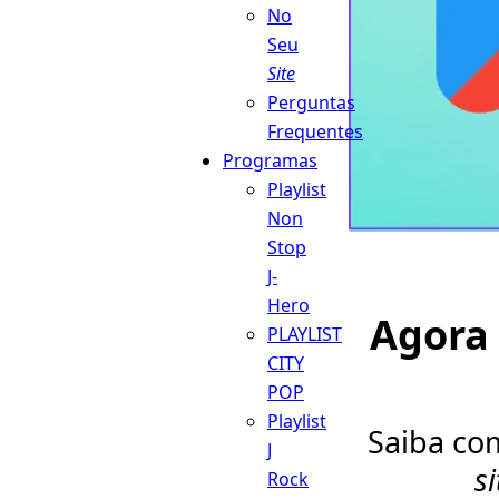
No
Seu
Site
Perguntas
Frequentes
Programas
Playlist
Non
Stop
J-
Hero
Agora
PLAYLIST
CITY
POP
Playlist
Saiba com
J
si
Rock