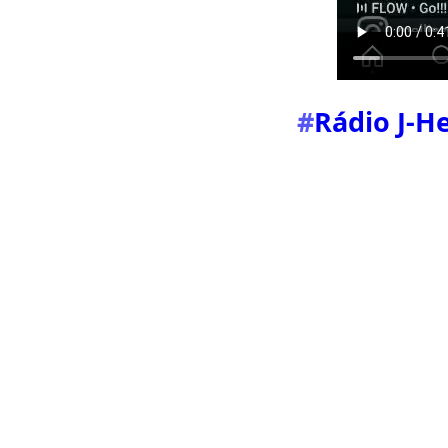
#
Rádio J-H