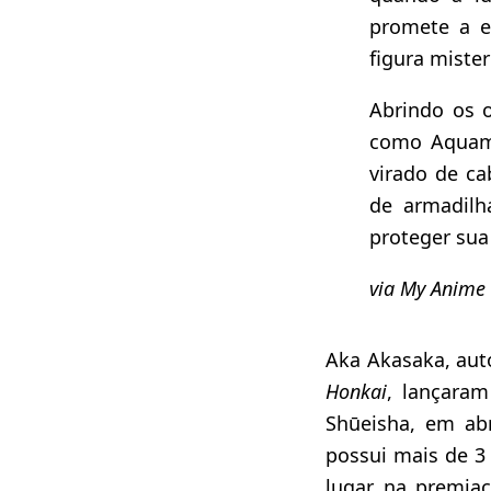
promete a e
figura miste
Abrindo os 
como Aquama
virado de ca
de armadilh
proteger sua
via My Anime 
Aka Akasaka, aut
Honkai
, lançara
Shūeisha, em ab
possui mais de 3
lugar na premia