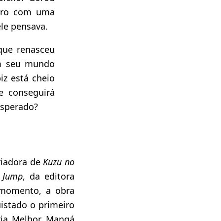
ntro com uma
ele pensava.
que renasceu
om seu mundo
iz está cheio
e conseguirá
esperado?
riadora de
Kuzu no
 Jump
, da editora
 momento, a obra
istado o primeiro
ria Melhor Mangá