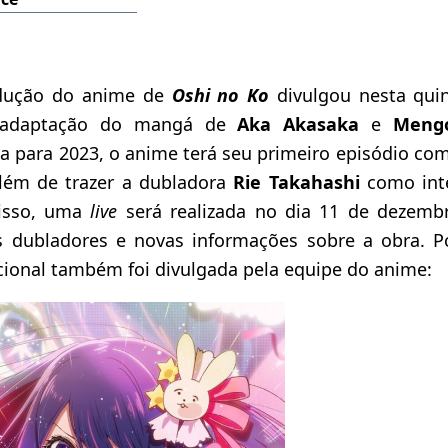
odução do anime de
Oshi no Ko
divulgou nesta quint
a adaptação do mangá de
Aka Akasaka
e
Mengo
ia para 2023, o anime terá seu primeiro episódio co
lém de trazer a dubladora
Rie Takahashi
como inté
isso, uma
live
será realizada no dia 11 de dezemb
s dubladores e novas informações sobre a obra. 
cional também foi divulgada pela equipe do anime: