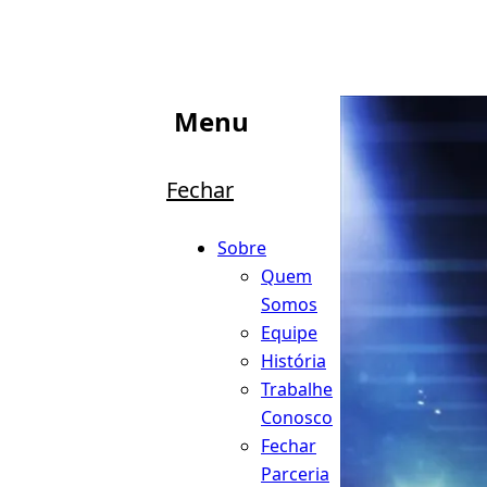
Menu
Fechar
Sobre
Quem
Somos
Equipe
História
Trabalhe
Conosco
Fechar
Parceria