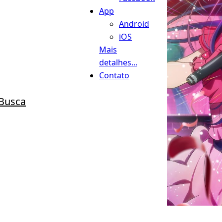
App
Android
iOS
Mais
detalhes...
Contato
Busca