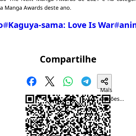
a Manga Awards deste ano.
o
#
Kaguya-sama: Love Is War
#
ani
Compartilhe
Mais
Opções...