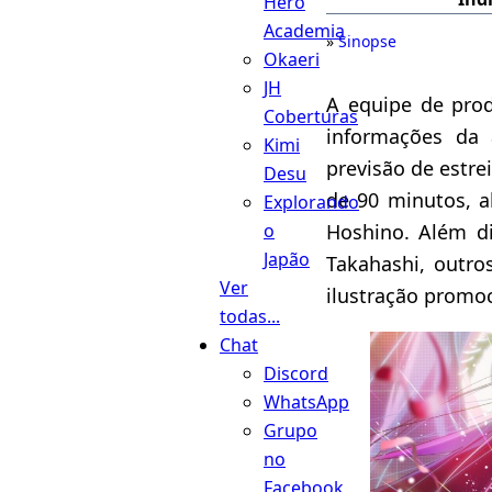
Hero
Academia
Sinopse
Okaeri
JH
A equipe de pr
Coberturas
informações d
Kimi
previsão de estre
Desu
de 90 minutos, a
Explorando
o
Hoshino. Além d
Japão
Takahashi, outro
Ver
ilustração promo
todas...
Chat
Discord
WhatsApp
Grupo
no
Facebook