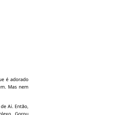
que é adorado
ovem. Mas nem
de Ai. Então,
plexo. Gorou