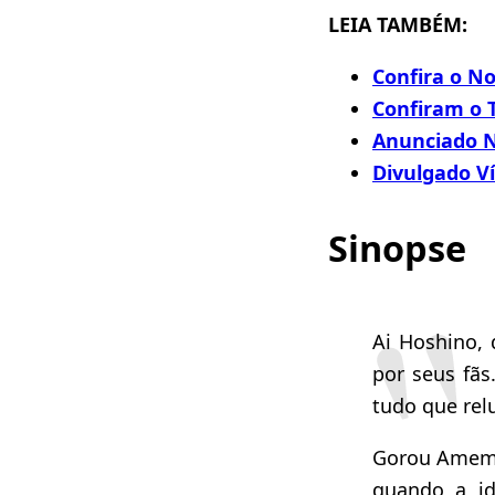
LEIA TAMBÉM:
Confira o No
Confiram o T
Anunciado N
Divulgado V
Sinopse
Ai Hoshino, 
por seus fãs
tudo que rel
Gorou Amemiy
quando a id