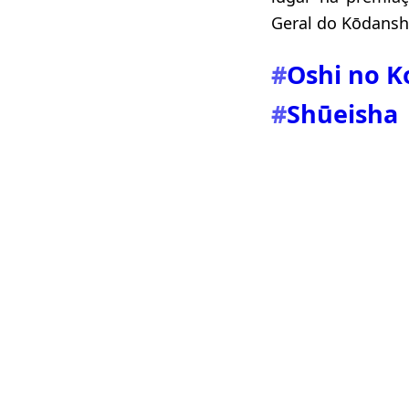
Geral do Kōdansh
#
Oshi no K
#
Shūeisha