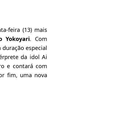
a-feira (13) mais
 Yokoyari
. Com
m duração especial
rprete da idol Ai
ro e contará com
Por fim, uma nova