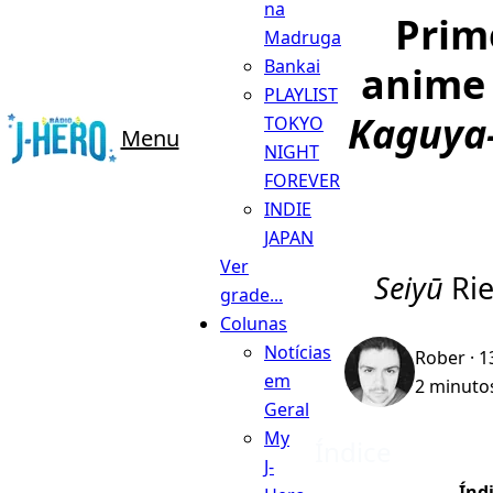
na
Prim
Madruga
Bankai
anime
PLAYLIST
Kaguya-
TOKYO
Menu
NIGHT
FOREVER
INDIE
JAPAN
Ver
Seiyū
Rie
grade...
Colunas
Notícias
Rober
· 1
em
2 minutos
Geral
My
Índice
J-
Índ