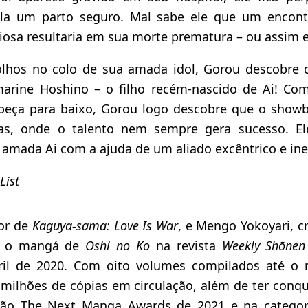
la um parto seguro. Mal sabe ele que um enco
riosa resultaria em sua morte prematura – ou assim 
olhos no colo de sua amada idol, Gorou descobre 
rine Hoshino – o filho recém-nascido de Ai! C
beça para baixo, Gorou logo descobre que o showb
as, onde o talento nem sempre gera sucesso. El
 amada Ai com a ajuda de um aliado excêntrico e in
List
or de
Kaguya-sama: Love Is War
, e Mengo Yokoyari, c
m o mangá de
Oshi no Ko
na revista
Weekly Shōnen
ril de 2020. Com oito volumes compilados até o
 milhões de cópias em circulação, além de ter conqu
ção The Next Manga Awards de 2021 e na catego