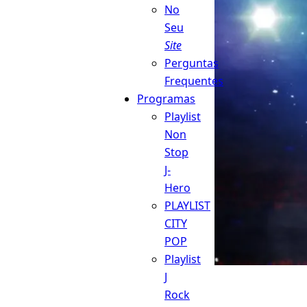
No
Seu
Site
Perguntas
Frequentes
Programas
Playlist
Non
Stop
J-
Hero
PLAYLIST
CITY
POP
Playlist
J
Rock