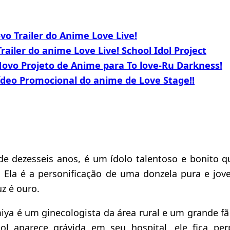
vo Trailer do Anime Love Live!
railer do anime Love Live! School Idol Project
ovo Projeto de Anime para To love-Ru Darkness!
ídeo Promocional do anime de Love Stage!!
de dezesseis anos, é um ídolo talentoso e bonito 
. Ela é a personificação de uma donzela pura e j
uz é ouro.
a é um ginecologista da área rural e um grande fã 
ol aparece grávida em seu hospital, ele fica per