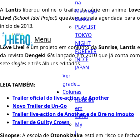
na
A
Lantis
liberou online o trailer da série em anime
Lov
Madruga
Live!
(School Idol Project)
que tem estreia agendada para 
Bankai
início de 2013.
PLAYLIST
TOKYO
Menu
NIGHT
Love Live!
é um projeto em conjunto da
Sunrise
,
Lantis
e
FOREVER
da revista
Dengeki G's
lançado em 2010 que já conta com
INDIE
sete
singles
e três álbuns editados.
JAPAN
Ver
grade...
LEIA TAMBÉM:
Colunas
Trailer oficial do live-action de Another
Notícias
Novo Trailer de Un-Go
em
Trailer live-action de Another e de Ore no imouto
Geral
Trailer de Guilty Crown
My
J-
Sinopse:
A escola de
Otonokizaka
está em risco de fecha