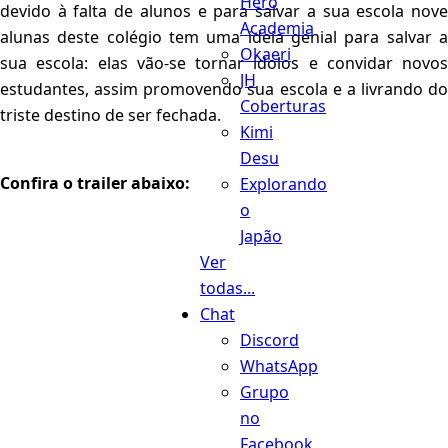
Hero
devido à falta de alunos e para salvar a sua escola nove
Academia
alunas deste colégio tem uma ideia genial para salvar a
Okaeri
sua escola: elas vão-se tornar ídolos e convidar novos
JH
estudantes, assim promovendo sua escola e a livrando do
Coberturas
triste destino de ser fechada.
Kimi
Desu
Confira o trailer abaixo:
Explorando
o
Japão
Ver
todas...
Chat
Discord
WhatsApp
Grupo
no
Facebook