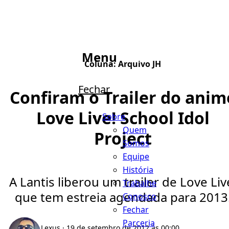
Menu
Coluna:
Arquivo JH
Fechar
Confiram o Trailer do anim
Love Live! School Idol
Sobre
Quem
Project
Somos
Equipe
História
A Lantis liberou um trailer de Love Liv
Trabalhe
que tem estreia agendada para 2013
Conosco
Fechar
Parceria
Lexus
· 19 de setembro de 2012 às 00:00