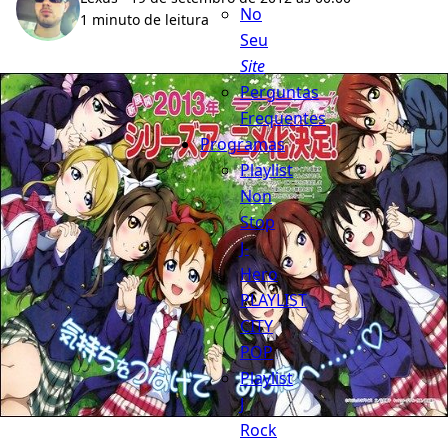
No
1 minuto de leitura
Seu
Site
Perguntas
Frequentes
Programas
Playlist
Non
Stop
J-
Hero
PLAYLIST
CITY
POP
Playlist
J
Rock