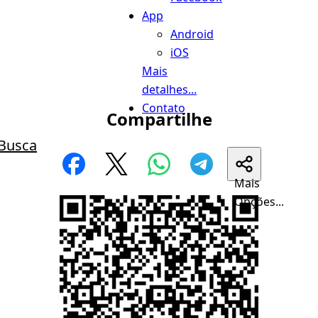
App
Android
iOS
Mais
detalhes...
Contato
Compartilhe
Busca
Mais
Opções...