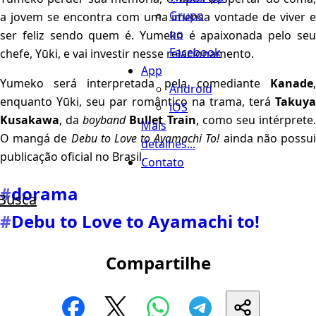
Grupo
a jovem se encontra com uma imensa vontade de viver e
no
ser feliz sendo quem é. Yumeko é apaixonada pelo seu
Facebook
chefe, Yūki, e vai investir nesse relacionamento.
App
Yumeko será interpretada pela comediante
Kanade
,
Android
enquanto Yūki, seu par romântico na trama, terá
Takuya
iOS
Kusakawa
, da
boyband
Bullet Train
, como seu intérprete
Mais
O mangá de
Debu to Love to Ayamachi To!
ainda não possu
detalhes...
publicação oficial no Brasil.
Contato
#
dorama
Busca
#
Debu to Love to Ayamachi to!
Compartilhe