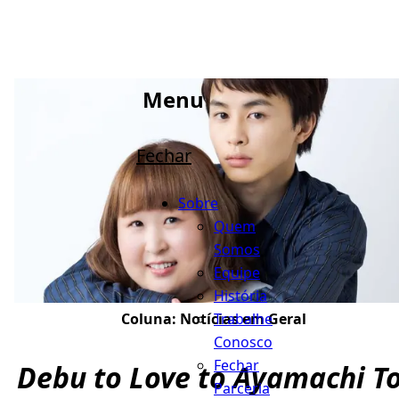
Menu
Fechar
Sobre
Quem
Somos
Equipe
História
Trabalhe
Coluna:
Notícias em Geral
Conosco
Fechar
Debu to Love to Ayamachi To
Parceria