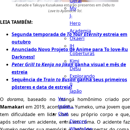
Geral
Kanade e Takuya Kusakawa estarão presentes em
Debu to
My
Love to Ayamachi To!
.
J-
LEIA TAMBÉM:
Hero
Academia
Segunda temporada de
To Your Eternity
estreia em
Okaeri
outubro
JH
Anunciado Novo Projeto de Anime para To love-Ru
Coberturas
Darkness!
Kimi
Peter Grill to Kenja no Jikan
ganha visual e mês de
Desu
estreia
Explorando
Sequência de
Train to Busan
ganha seus primeiros
o
pôsteres e data de estreia!
Japão
Ver
O
dorama
, baseado no mangá homônimo criado po
todas...
Mamakari
em 2019, acompanha Yumeko, uma jovem que
Chat
tem dificuldade em lidar com seu próprio corpo e que,
Discord
após sofrer um acidente, entra em coma. O acidente faz
WhatsApp
Yumeko perder sua memória, e, após despertar do coma,