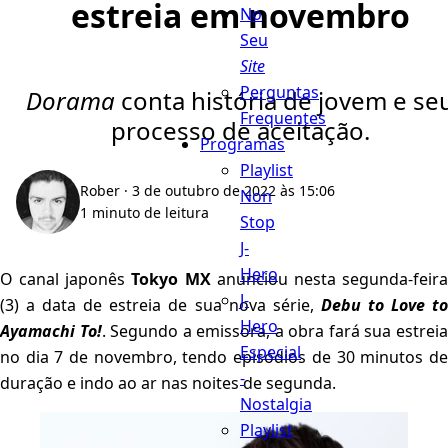
estreia em novembro
No
Seu
Site
Perguntas
Dorama
conta história de jovem e se
Frequentes
processo de aceitação.
Programas
Playlist
Rober
· 3 de outubro de 2022 às 15:06
Non
1 minuto de leitura
Stop
J-
Hero
O canal japonês
Tokyo MX
anunciou nesta segunda-feir
J-
(3) a data de estreia de sua nova série,
Debu to Love to
Hero
Ayamachi To!
. Segundo a emissora, a obra fará sua estrei
Especial
no dia 7 de novembro, tendo episódios de 30 minutos de
-
duração e indo ao ar nas noites de segunda.
Nostalgia
Playlist