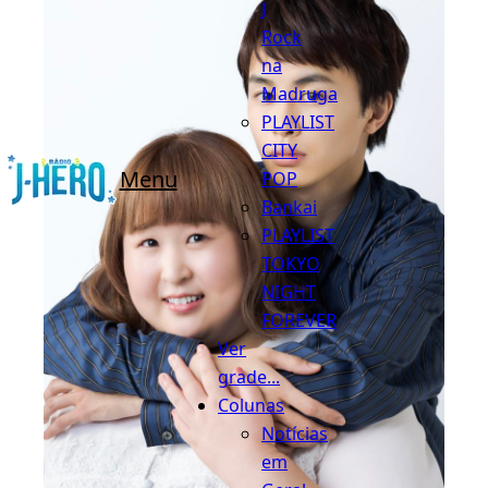
J
Rock
na
Madruga
PLAYLIST
CITY
Menu
POP
Bankai
PLAYLIST
TOKYO
NIGHT
FOREVER
Ver
grade...
Colunas
Notícias
em