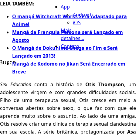
LEIA TAMBÉM:
App
Android
O mangá Witchcraft Works Será Adaptado para
iOS
Anime!
Mais
Mangá da Franquia Persona será Lançado em
detalhes...
Agosto
Contato
O Mangá de Dokuhime Chega ao Fim e Será
Lançado em 2013!
Busca
Mangá de Kodomo no Jikan Será Encerrado em
Breve
Sex Education
conta a história de
Otis Thompson
, um
adolescente virgem e com grandes dificuldades sociais.
Filho de uma terapeuta sexual, Otis cresce em meio a
conversas abertas sobre sexo, o que faz com que ele
aprenda muito sobre o assunto. Ao lado de uma amiga,
Otis resolve criar uma clínica de terapia sexual clandestina
em sua escola. A série britânica, protagonizada por
Asa