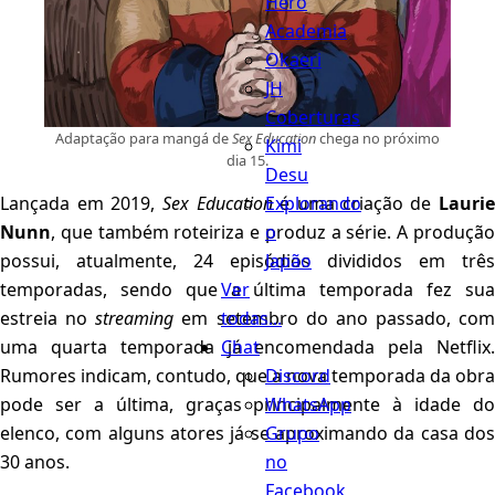
Hero
Academia
Okaeri
JH
Coberturas
Adaptação para mangá de
Sex Education
chega no próximo
Kimi
dia 15.
Desu
Explorando
Lançada em 2019,
Sex Education
é uma criação de
Lauri
o
Nunn
, que também roteiriza e produz a série. A produção
Japão
possui, atualmente, 24 episódios divididos em três
Ver
temporadas, sendo que a última temporada fez sua
todas...
estreia no
streaming
em setembro do ano passado, com
Chat
uma quarta temporada já encomendada pela Netflix.
Discord
Rumores indicam, contudo, que a nova temporada da obra
WhatsApp
pode ser a última, graças principalmente à idade do
Grupo
elenco, com alguns atores já se aproximando da casa dos
no
30 anos.
Facebook