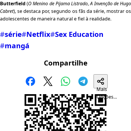
Butterfield
(
O Menino de Pijama Listrado
,
A Invenção de Hug
Cabret
), se destaca por, segundo os fãs da série, mostrar os
adolescentes de maneira natural e fiel à realidade.
#
série
#
Netflix
#
Sex Education
#
mangá
Compartilhe
Mais
Opções...