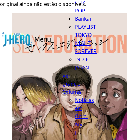
CITY
original ainda não estão disponíveis.
POP
Bankai
PLAYLIST
TOKYO
Menu
NIGHT
FOREVER
INDIE
JAPAN
Ver
grade...
Colunas
Notícias
em
Geral
My
J-