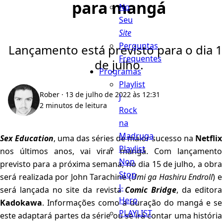
para mangá
No
Seu
Site
Perguntas
Lançamento está previsto para o dia 
Frequentes
de julho.
Programas
Playlist
Rober
· 13 de julho de 2022 às 12:31
J
2 minutos de leitura
Rock
na
Madruga
Sex Education
, uma das séries de maior sucesso na
Netflix
Playlist
nos últimos anos, vai virar mangá. Com lançamento
Non
previsto para a próxima semana, no dia 15 de julho, a obra
Stop
será realizada por John Tarachine (
Umi ga Hashiru Endroll
) 
J-
será lançada no site da revista
Comic Bridge
, da editor
Hero
Kadokawa
. Informações como a duração do mangá e se
PLAYLIST
este adaptará partes da série ou se irá contar uma história