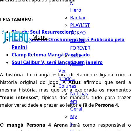
J-
Hero
Bankai
LEIA TAMBÉM:
PLAYLIST
Bleach: Soul Resurreccion!
TOKYO
Menu
Mangá Sora no Otoshimono Será Publicado pela
NIGHT
Panini
FOREVER
Clamp Retoma Mangá Paralisado
INDIE
Soul Calibur V, será lançado em janeiro
JAPAN
Ver
A história do mangá estará diretamente ligada com a
grade...
história original do Jogo. A
Atlus
afirmou que será a
Colunas
mesma história, mas que seria explorada os momentos
Notícias
“mais intensos”
, típicos dos mangás, tudo para traze
em
maior veracidade e prazer ao leitor e fã de
Persona 4
.
Geral
My
J-
O
mangá Persona 4 Arena
terá como responsável o