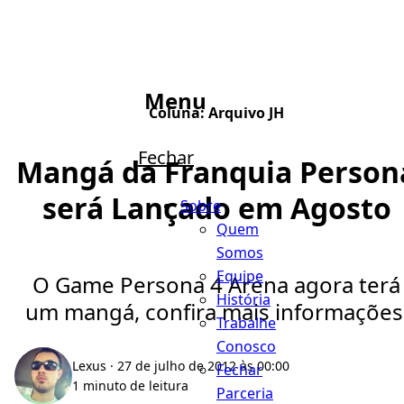
Menu
Coluna:
Arquivo JH
Fechar
Mangá da Franquia Person
será Lançado em Agosto
Sobre
Quem
Somos
Equipe
O Game Persona 4 Arena agora terá
História
um mangá, confira mais informações
Trabalhe
Conosco
Lexus
· 27 de julho de 2012 às 00:00
Fechar
1 minuto de leitura
Parceria