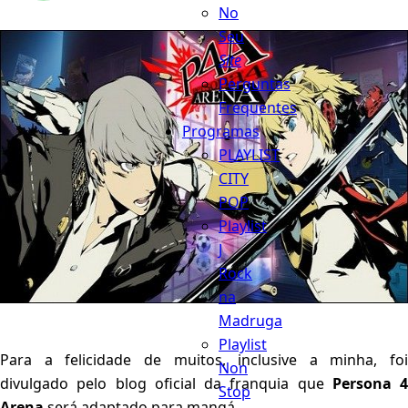
No
Seu
Site
Perguntas
Frequentes
Programas
PLAYLIST
CITY
POP
Playlist
J
Rock
na
Madruga
Playlist
Para a felicidade de muitos, inclusive a minha, foi
Non
divulgado pelo blog oficial da franquia que
Persona 4
Stop
Arena
será adaptado para mangá.