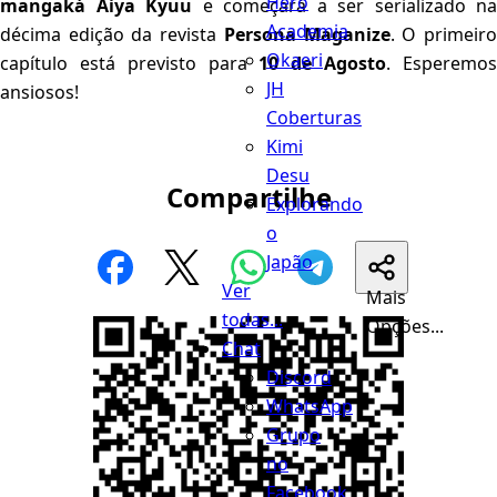
Hero
mangaká Aiya Kyuu
e começará a ser serializado na
Academia
décima edição da revista
Persona Maganize
. O primeir
Okaeri
capítulo está previsto para
10 de Agosto
. Esperemo
JH
ansiosos!
Coberturas
Kimi
Desu
Compartilhe
Explorando
o
Japão
Ver
Mais
todas...
Opções...
Chat
Discord
WhatsApp
Grupo
no
Facebook