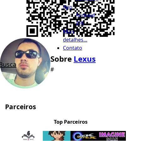
App
Android
iOS
Mais
detalhes...
Contato
Sobre
Lexus
Busca
#
Parceiros
Top Parceiros